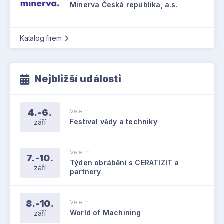
Minerva Česká republika, a.s.
Katalog firem
Nejbližší události
4.-6.
Veletrh
září
Festival vědy a techniky
Veletrh
7.-10.
Týden obrábění s CERATIZIT a
září
partnery
8.-10.
Veletrh
září
World of Machining