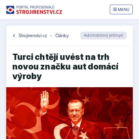
MENU
chevron_left
Strojirenstvi.cz
-
Články
Automobilový průmysl
Turci chtějí uvést na trh
novou značku aut domácí
výroby