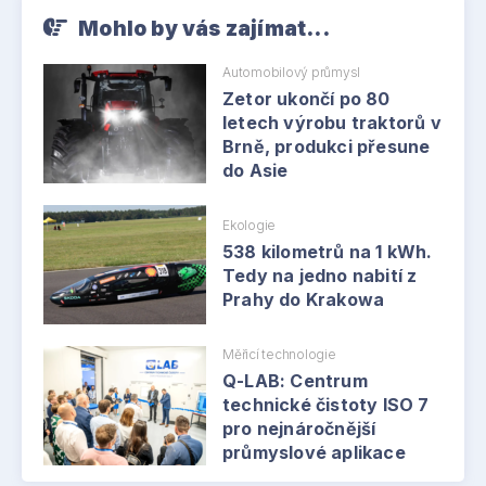
Mohlo by vás zajímat...
Automobilový průmysl
Zetor ukončí po 80
letech výrobu traktorů v
Brně, produkci přesune
do Asie
Ekologie
538 kilometrů na 1 kWh.
Tedy na jedno nabití z
Prahy do Krakowa
Měřicí technologie
Q-LAB: Centrum
technické čistoty ISO 7
pro nejnáročnější
průmyslové aplikace