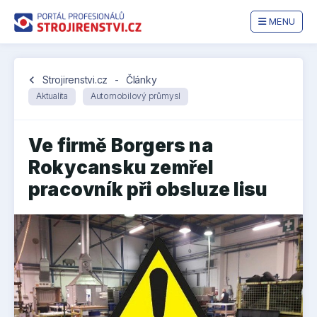
MENU
chevron_left
Strojirenstvi.cz
-
Články
Aktualita
Automobilový průmysl
Ve firmě Borgers na
Rokycansku zemřel
pracovník při obsluze lisu