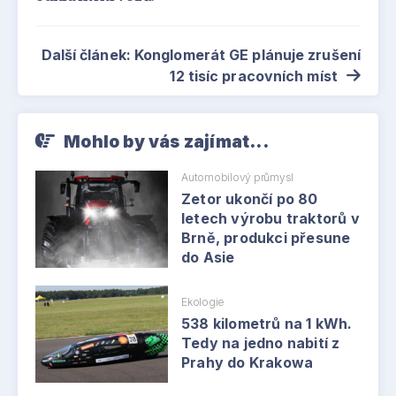
Další článek: Konglomerát GE plánuje zrušení
12 tisíc pracovních míst
Mohlo by vás zajímat...
Automobilový průmysl
Zetor ukončí po 80
letech výrobu traktorů v
Brně, produkci přesune
do Asie
Ekologie
538 kilometrů na 1 kWh.
Tedy na jedno nabití z
Prahy do Krakowa