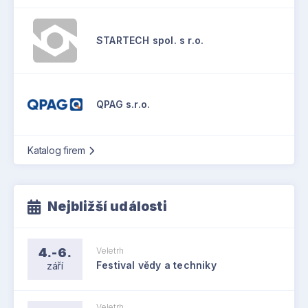
STARTECH spol. s r.o.
QPAG s.r.o.
Katalog firem
Nejbližší události
4.-6.
Veletrh
září
Festival vědy a techniky
Veletrh