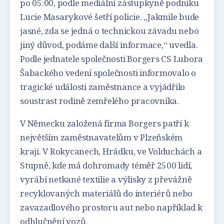
po 05:00, podle mediální zástupkyně podniku
Lucie Masarykové šetří policie. „Jakmile bude
jasné, zda se jedná o technickou závadu nebo
jiný důvod, podáme další informace,“ uvedla.
Podle jednatele společnosti Borgers CS Lubora
Šabackého vedení společnosti informovalo o
tragické události zaměstnance a vyjádřilo
soustrast rodině zemřelého pracovníka.
V Německu založená firma Borgers patří k
největším zaměstnavatelům v Plzeňském
kraji. V Rokycanech, Hrádku, ve Volduchách a
Stupně, kde má dohromady téměř 2500 lidí,
vyrábí netkané textilie a výlisky z převážně
recyklovaných materiálů do interiérů nebo
zavazadlového prostoru aut nebo například k
odhlučnění vozů.