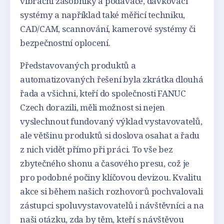
vibrační zásobníky a podavače, dávkovací
systémy a například také měřicí techniku,
CAD/CAM, scannování, kamerové systémy či
bezpečnostní oplocení.
Představovaných produktů a
automatizovaných řešení byla zkrátka dlouhá
řada a všichni, kteří do společnosti FANUC
Czech dorazili, měli možnost si nejen
vyslechnout fundovaný výklad vystavovatelů,
ale většinu produktů si doslova osahat a řadu
z nich vidět přímo při práci. To vše bez
zbytečného shonu a časového presu, což je
pro podobné počiny klíčovou devizou. Kvalitu
akce si během našich rozhovorů pochvalovali
zástupci spoluvystavovatelů i návštěvníci a na
naši otázku, zda by těm, kteří s návštěvou