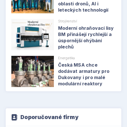
oblasti dronů, AI i
leteckých technologií
Strojírenství
Moderní ohraňovací lisy
BM přinášejí rychlejší a
úspornější ohýbání
plechů
Energetika
Česká MSA chce
dodávat armatury pro
Dukovany i pro malé
modulární reaktory
Doporučované firmy