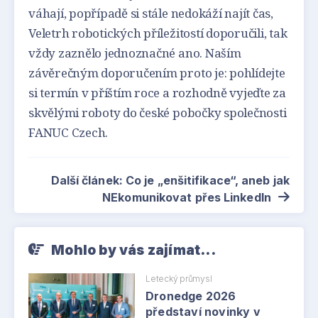
váhají, popřípadě si stále nedokáží najít čas,
Veletrh robotických příležitostí doporučili, tak
vždy zaznělo jednoznačné ano. Naším
závěrečným doporučením proto je: pohlídejte
si termín v příštím roce a rozhodně vyjeďte za
skvělými roboty do české pobočky společnosti
FANUC Czech.
Další článek: Co je „enšitifikace“, aneb jak
NEkomunikovat přes LinkedIn
Mohlo by vás zajímat...
Letecký průmysl
Dronedge 2026
představí novinky v