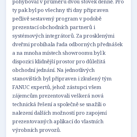
pohyboval v průměru dvou stovek denně. Pro
ty pak byl po všechny tři dny připraven
pečlivě sestavený program v podobě
prezentací obchodních partnerů i
systémových integrátorů. Za prosklenými
dveřmi probíhala řada odborných přednášek
a na mnoha místech showroomu byl k
dispozici klidnější prostor pro důležitá
obchodní jednání. Na jednotlivých
stanovištích byl připraven i zkušený tým
FANUC expertů, jehož zástupci všem
zájemcům prezentovali veškerá nová
technická řešení a společně se snažili o
nalezení dalších možností pro zapojení
prezentovaných aplikací do vlastních
výrobních provozů.