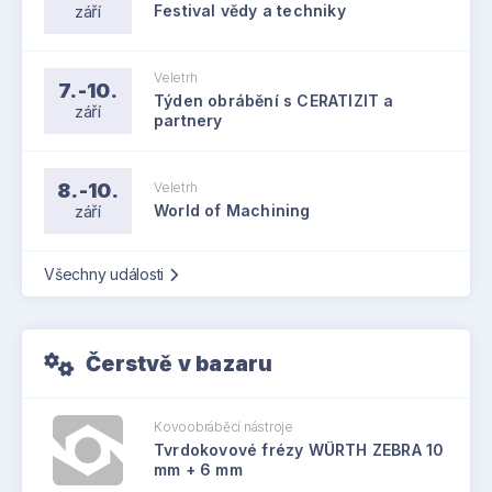
září
Festival vědy a techniky
Veletrh
7.-10.
Týden obrábění s CERATIZIT a
září
partnery
8.-10.
Veletrh
září
World of Machining
Všechny události
Čerstvě v bazaru
Kovoobráběcí nástroje
Tvrdokovové frézy WÜRTH ZEBRA 10
mm + 6 mm