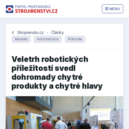
MENU
chevron_left
Strojirenstvi.cz
-
Články
Aktualita
Automatizace
Robotika
Veletrh robotických
příležitostí svedl
dohromady chytré
produkty a chytré hlavy