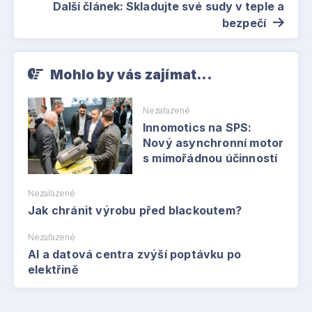
Další článek: Skladujte své sudy v teple a
bezpečí
Mohlo by vás zajímat...
Nezařazené
Innomotics na SPS:
Nový asynchronní motor
s mimořádnou účinností
Nezařazené
Jak chránit výrobu před blackoutem?
Nezařazené
AI a datová centra zvýší poptávku po
elektřině