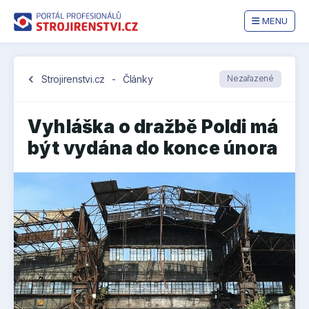
MENU
chevron_left
Strojirenstvi.cz
-
Články
Nezařazené
Vyhláška o dražbě Poldi má
být vydána do konce února