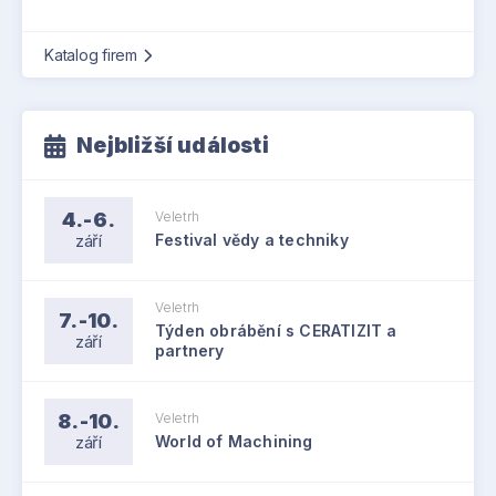
Katalog firem
Nejbližší události
4.-6.
Veletrh
září
Festival vědy a techniky
Veletrh
7.-10.
Týden obrábění s CERATIZIT a
září
partnery
8.-10.
Veletrh
září
World of Machining