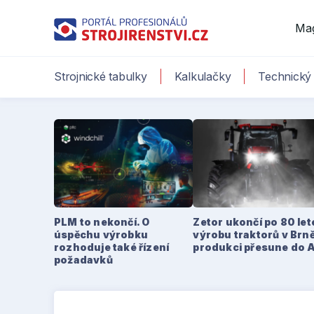
Ma
Strojnické tabulky
Kalkulačky
Technický 
PLM to nekončí. O
Zetor ukončí po 80 le
úspěchu výrobku
výrobu traktorů v Brně
rozhoduje také řízení
produkci přesune do 
požadavků