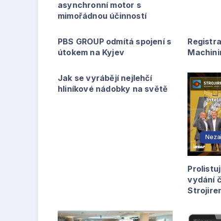
asynchronní motor s
mimořádnou účinností
PBS GROUP odmítá spojení s
Registr
útokem na Kyjev
Machini
Jak se vyrábějí nejlehčí
hliníkové nádobky na světě
Neza
Prolistu
vydání 
Strojire