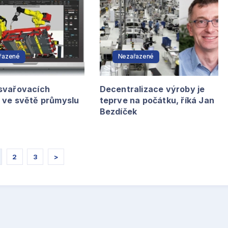
řazené
Nezařazené
svařovacích
Decentralizace výroby je
 ve světě průmyslu
teprve na počátku, říká Jan
Bezdíček
2
3
>