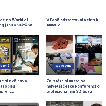
ace na World of
V Brně odstartoval veletrh
ng jsou spuštěny
AMPER
řazené
Nezařazené
jte si dvě nová
Zajistěte si místo na
časopisu
největší české konferenci o
nstvi.cz
profesionálním 3D tisku