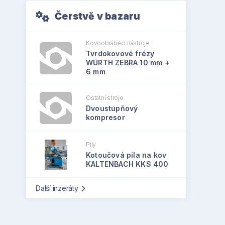
Čerstvě v bazaru
Kovoobráběcí nástroje
Tvrdokovové frézy
WÜRTH ZEBRA 10 mm +
6 mm
Ostatní stroje
Dvoustupňový
kompresor
Pily
Kotoučová pila na kov
KALTENBACH KKS 400
Další inzeráty