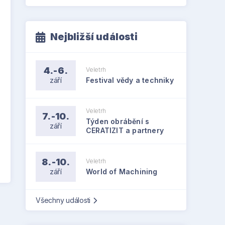
Nejbližší události
4.-6.
Veletrh
září
Festival vědy a techniky
Veletrh
7.-10.
Týden obrábění s
září
CERATIZIT a partnery
8.-10.
Veletrh
září
World of Machining
Všechny události