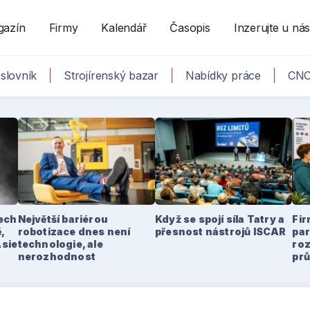
gazín
Firmy
Kalendář
Časopis
Inzerujte u ná
slovník
Strojírenský bazar
Nabídky práce
CNC
tech
Největší bariérou
Když se spojí síla Tatry a
Fir
,
robotizace dnes není
přesnost nástrojů ISCAR
par
Asie
technologie, ale
ro
nerozhodnost
pr