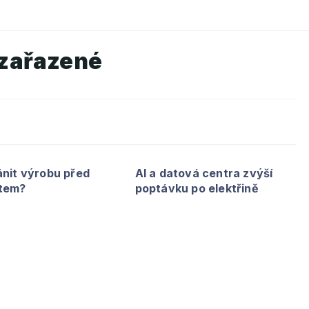
zařazené
ánit výrobu před
AI a datová centra zvýší
tem?
poptávku po elektřině