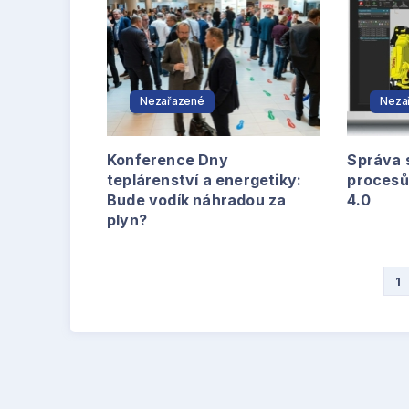
Nezařazené
Neza
Konference Dny
Správa 
teplárenství a energetiky:
procesů
Bude vodík náhradou za
4.0
plyn?
1