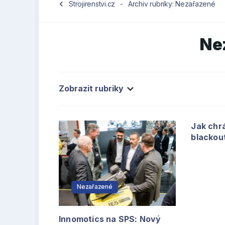
chevron_left
Strojirenstvi.cz
-
Archiv rubriky: Nezařazené
Ne
Zobrazit rubriky
Jak chr
blackou
Nezařazené
Innomotics na SPS: Nový