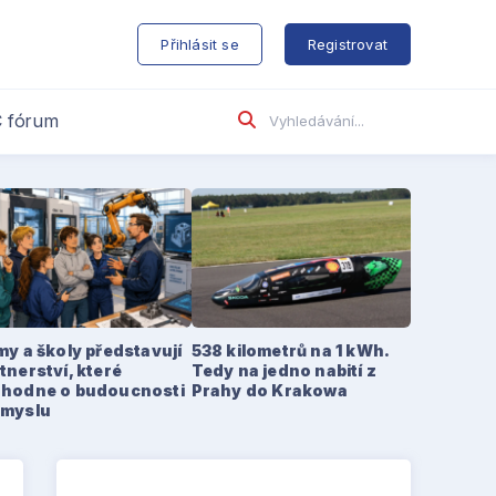
s
Přihlásit se
Registrovat
 fórum
my a školy představují
538 kilometrů na 1 kWh.
tnerství, které
Tedy na jedno nabití z
zhodne o budoucnosti
Prahy do Krakowa
ůmyslu