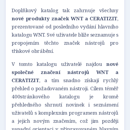
Doplňkový katalog tak zahrnuje všechny
nové produkty značek WNT a CERATIZIT
,
prezentované od posledního vydání hlavního
katalogu WNT. Své uživatele blíže seznamuje s
propojením těchto značek nástrojů pro
třískové obrábění.
V tomto katalogu uživatelé najdou
nové
společné značení nástrojů WNT a
CERATIZIT
, a tím snadno získají rychlý
přehled o požadovaném nástroji. Cílem téměř
400stránkového katalogu je kromě
přehledného shrnutí novinek i seznámení
uživatelů s komplexním programem nástrojů
a jejich novým značením, což jim později
usnadní orientaci v připravovaném hlavním