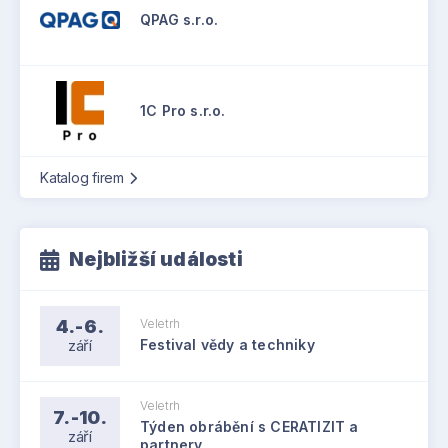
QPAG s.r.o.
1C Pro s.r.o.
Katalog firem
Nejbližší události
4.-6.
Veletrh
září
Festival vědy a techniky
Veletrh
7.-10.
Týden obrábění s CERATIZIT a
září
partnery