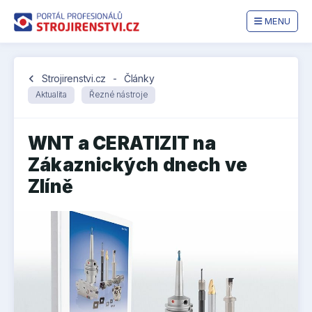
MENU
chevron_left
Strojirenstvi.cz
-
Články
Aktualita
Řezné nástroje
WNT a CERATIZIT na
Zákaznických dnech ve
Zlíně