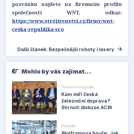
pozvánku najdete na firemním profilu
společnosti WNT, odkaz:
https://www.strojirenstvi.cz/firmy/wnt-
ceska-republika-sro
Další článek: Bezpečnější roboty i lasery
Mohlo by vás zajímat...
Transport a logistika
Kam míří česká
železniční doprava?
Shrnutí diskuse ACRI
Ekologie
Wolframová bouře: Jak