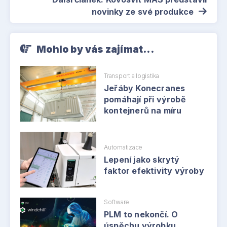
novinky ze své produkce
Mohlo by vás zajímat...
Transport a logistika
Jeřáby Konecranes
pomáhají při výrobě
kontejnerů na míru
Automatizace
Lepení jako skrytý
faktor efektivity výroby
Software
PLM to nekončí. O
úspěchu výrobku