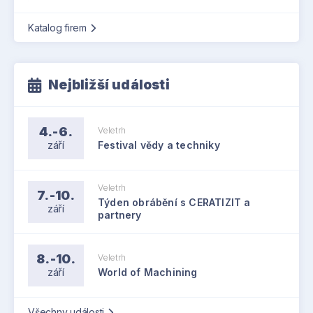
Katalog firem
Nejbližší události
4.-6.
Veletrh
září
Festival vědy a techniky
Veletrh
7.-10.
Týden obrábění s CERATIZIT a
září
partnery
8.-10.
Veletrh
září
World of Machining
Všechny události