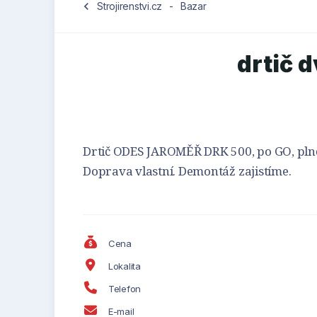
chevron_left
Strojirenstvi.cz
-
Bazar
drtič 
Drtič ODES JAROMĚŘ DRK 500, po GO, pl
Doprava vlastní. Demontáž zajistíme.
Cena
Lokalita
Telefon
E-mail