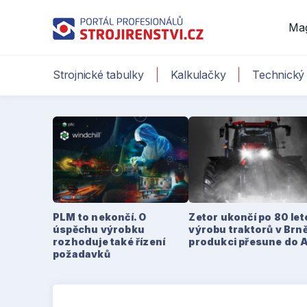
Ma
Strojnické tabulky
Kalkulačky
Technický 
PLM to nekončí. O
Zetor ukončí po 80 le
úspěchu výrobku
výrobu traktorů v Brně
rozhoduje také řízení
produkci přesune do 
požadavků