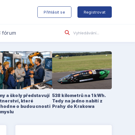
s
Přihlásit se
Registrovat
 fórum
my a školy představují
538 kilometrů na 1 kWh.
tnerství, které
Tedy na jedno nabití z
zhodne o budoucnosti
Prahy do Krakowa
ůmyslu