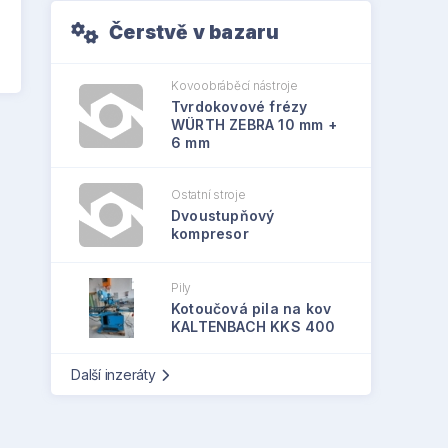
Čerstvě v bazaru
Kovoobráběcí nástroje
Tvrdokovové frézy
WÜRTH ZEBRA 10 mm +
6 mm
Ostatní stroje
Dvoustupňový
kompresor
Pily
Kotoučová pila na kov
KALTENBACH KKS 400
Další inzeráty