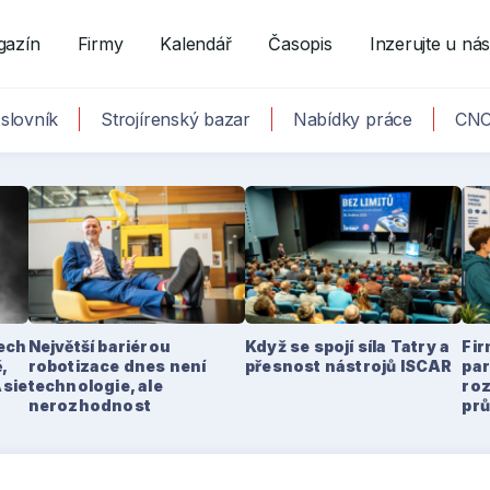
gazín
Firmy
Kalendář
Časopis
Inzerujte u ná
slovník
Strojírenský bazar
Nabídky práce
CNC
tech
Největší bariérou
Když se spojí síla Tatry a
Fir
,
robotizace dnes není
přesnost nástrojů ISCAR
par
Asie
technologie, ale
ro
nerozhodnost
pr