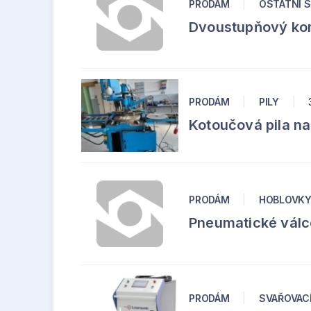
PRODÁM
|
OSTATNÍ 
Dvoustupňový ko
PRODÁM
|
PILY
|
Kotoučová pila 
PRODÁM
|
HOBLOVKY
Pneumatické válc
PRODÁM
|
SVAŘOVAC