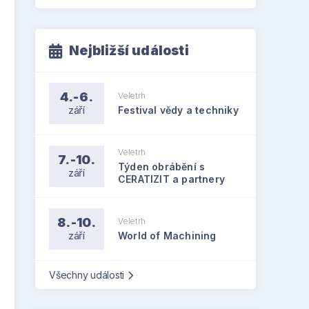
Nejbližší události
4.-6.
Veletrh
září
Festival vědy a techniky
Veletrh
7.-10.
Týden obrábění s
září
CERATIZIT a partnery
8.-10.
Veletrh
září
World of Machining
Všechny události