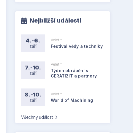
Nejbližší události
4.-6.
Veletrh
září
Festival vědy a techniky
Veletrh
7.-10.
Týden obrábění s
září
CERATIZIT a partnery
8.-10.
Veletrh
září
World of Machining
Všechny události