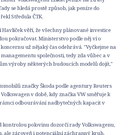
ady se hledá prostě způsob, jak peníze do
 řekl Středula ČTK.
 Havlíček věří, že všechny plánované investice
u pokračovat. Ministerstvo podle něj ví o
ci koncernu už nějaký čas odehrává. "Vyčkejme na
 managementu společnosti, tedy zda vůbec a v
ům výroby některých budoucích modelů dojít,"
utomobilů značky Škoda podle agentury Reuters
ny Volkswagen v době, kdy značka VW směřuje k
v rámci odbourávání nadbytečných kapacit v
d kontrolou polovinu dozorčí rady Volkswagenu,
, ale zároveň i potenciální záchranný kruh.