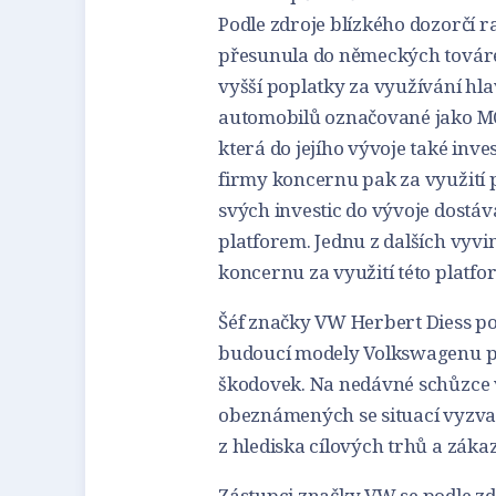
Podle zdroje blízkého dozorčí r
přesunula do německých továren
vyšší poplatky za využívání hl
automobilů označované jako MQB
která do jejího vývoje také inve
firmy koncernu pak za využití 
svých investic do vývoje dostáv
platforem. Jednu z dalších vyvin
koncernu za využití této platfor
Šéf značky VW Herbert Diess pod
budoucí modely Volkswagenu př
škodovek. Na nedávné schůzce 
obeznámených se situací vyzval
z hlediska cílových trhů a záka
Zástupci značky VW se podle z