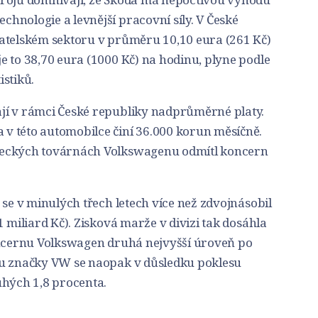
hnologie a levnější pracovní síly. V České
atelském sektoru v průměru 10,10 eura (261 Kč)
 to 38,70 eura (1000 Kč) na hodinu, plyne podle
stiků.
jí v rámci České republiky nadprůměrné platy.
v této automobilce činí 36.000 korun měsíčně.
meckých továrnách Volkswagenu odmítl koncern
 se v minulých třech letech více než zdvojnásobil
 miliard Kč). Zisková marže v divizi tak dosáhla
oncernu Volkswagen druhá nejvyšší úroveň po
 u značky VW se naopak v důsledku poklesu
uhých 1,8 procenta.