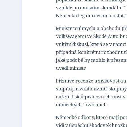
vzniklé po emisním skandálu. "T
Německa legální cestou dostat,"
Ministr průmyslu a obchodu Jiří
Volkswagenu ve Škodě Auto budo
vnitřní diskusi, která se v rám
případná konkrétní rozhodnutí
jaké podobě by mohlo k přesun
uvedl ministr.
Příznivé recenze a ziskovost a
stupňují rivalitu uvnitř skupi
rušení tisíců pracovních míst 
německých továrnách.
Německé odbory, které mají po
vidí v úspěchu škodovek hrozbu