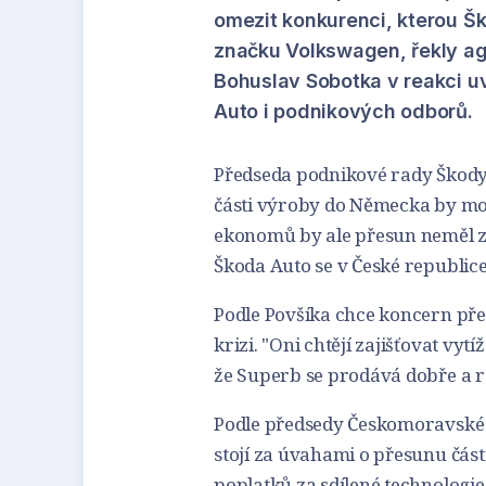
omezit konkurenci, kterou Š
značku Volkswagen, řekly ag
Bohuslav Sobotka v reakci u
Auto i podnikových odborů.
Předseda podnikové rady Škody 
části výroby do Německa by mo
ekonomů by ale přesun neměl 
Škoda Auto se v České republic
Podle Povšíka chce koncern př
krizi. "Oni chtějí zajišťovat vytí
že Superb se prodává dobře a rád
Podle předsedy Českomoravské 
stojí za úvahami o přesunu čás
poplatků za sdílené technologi