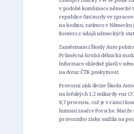
v podobě kombinace německé tec
republice činí mzdy ve zpracov
na hodinu, zatímco v Německu je
Reuters z údajů německých stati
Zaměstnanci Škody Auto pobíra
Průměrná hrubá dělnická mzda 
Informace ohledně platů v ně
na dotaz ČTK poskytnout.
Provozní zisk divize Škoda Auto
na loňských 1,2 miliardy eur (31
8,7 procenta, což je v rámci k
luxusní značce Porsche. Marže
provozního zisku snížila na po