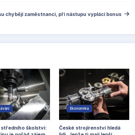
su chybějí zaměstnanci, při nástupu vyplácí bonus
ávání
Ekonomika
středního školství:
České strojírenství hledá
řinu je pořád zájem
lidi. Jenže ti mají lepší