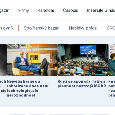
gazín
Firmy
Kalendář
Časopis
Inzerujte u ná
slovník
Strojírenský bazar
Nabídky práce
CNC
tech
Největší bariérou
Když se spojí síla Tatry a
Fir
,
robotizace dnes není
přesnost nástrojů ISCAR
par
Asie
technologie, ale
ro
nerozhodnost
pr