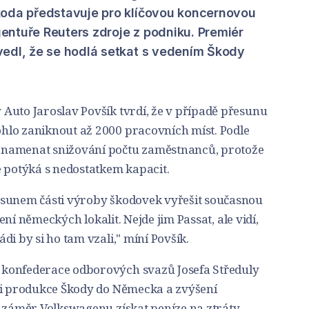
koda představuje pro klíčovou koncernovou
entuře Reuters zdroje z podniku. Premiér
vedl, že se hodlá setkat s vedením Škody
Auto Jaroslav Povšík tvrdí, že v případě přesunu
hlo zaniknout až 2000 pracovních míst. Podle
znamenat snižování počtu zaměstnanců, protože
e potýká s nedostatkem kapacit.
esunem části výroby škodovek vyřešit současnou
žení německých lokalit. Nejde jim Passat, ale vidí,
i by si ho tam vzali," míní Povšík.
konfederace odborových svazů Josefa Středuly
ti produkce Škody do Německa a zvýšení
e záměr Volkswagenu získat peníze na ztráty