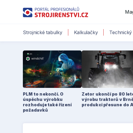
Ma
Strojnické tabulky
Kalkulačky
Technický 
PLM to nekončí. O
Zetor ukončí po 80 le
úspěchu výrobku
výrobu traktorů v Brně
rozhoduje také řízení
produkci přesune do 
požadavků