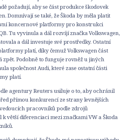
adě požadují, aby se část produkce škodovek
. Domnívají se také, že Škoda by měla platit
avní koncernové platformy pro konstrukci
. Tu vyvinula a dál rozvíjí značka Volkswagen,
stovala a dál investuje své prostředky. Ostatní
platformy platí, díky čemuž Volkswagen část
á zpět. Podobně to funguje rovněž u jiných
ula společnost Audi, které zase ostatní části
my platí.
le agentury Reuters usiluje o to, aby ochránil
ed přímou konkurencí ze strany levnějších
vedoucích pracovníků podle zdrojů
 k větší diferenciaci mezi značkami VW a Škoda
zníků.
drojů domnívají, že Škoda má nepoctivou výhodu