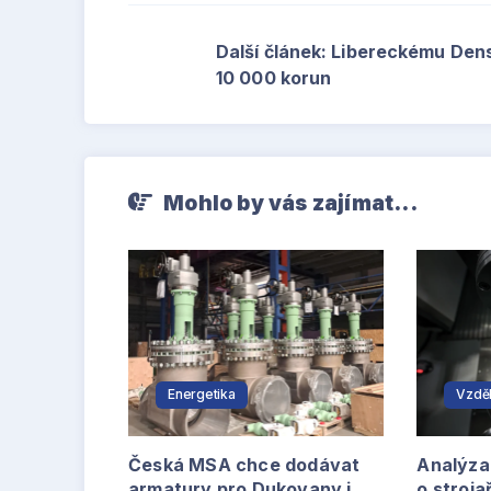
Další článek: Libereckému Den
10 000 korun
Mohlo by vás zajímat...
Energetika
Vzděl
Česká MSA chce dodávat
Analýza 
armatury pro Dukovany i
o stroja