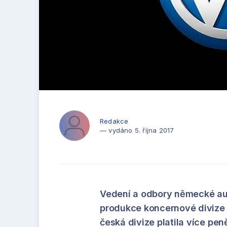
Redakce
— vydáno 5. října 2017
Vedení a odbory německé aut
produkce koncernové divize
česká divize platila více pen