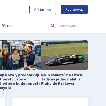
s
Přihlásit se
Registrovat
 fórum
my a školy představují
538 kilometrů na 1 kWh.
tnerství, které
Tedy na jedno nabití z
zhodne o budoucnosti
Prahy do Krakowa
ůmyslu