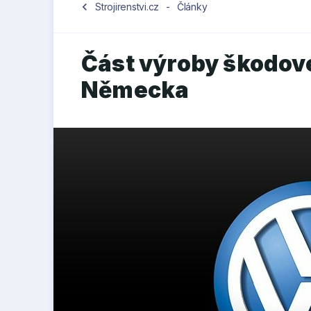
chevron_left
Strojirenstvi.cz
-
Články
Část výroby škodov
Německa