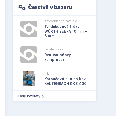
Čerstvě v bazaru
Kovoobráběcí nástroje
Tvrdokovové frézy
WÜRTH ZEBRA 10 mm +
6 mm
Ostatní stroje
Dvoustupňový
kompresor
Pily
Kotoučová pila na kov
KALTENBACH KKS 400
Další inzeráty