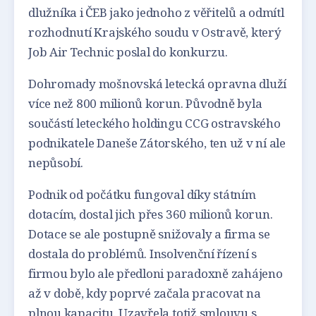
dlužníka i ČEB jako jednoho z věřitelů a odmítl
rozhodnutí Krajského soudu v Ostravě, který
Job Air Technic poslal do konkurzu.
Dohromady mošnovská letecká opravna dluží
více než 800 milionů korun. Původně byla
součástí leteckého holdingu CCG ostravského
podnikatele Daneše Zátorského, ten už v ní ale
nepůsobí.
Podnik od počátku fungoval díky státním
dotacím, dostal jich přes 360 milionů korun.
Dotace se ale postupně snižovaly a firma se
dostala do problémů. Insolvenční řízení s
firmou bylo ale předloni paradoxně zahájeno
až v době, kdy poprvé začala pracovat na
plnou kapacitu. Uzavřela totiž smlouvu s