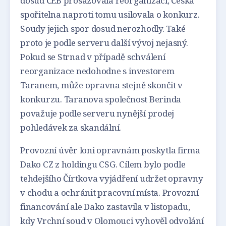
dosud ČEB prosazovala reorganizaci, Česká
spořitelna naproti tomu usilovala o konkurz.
Soudy jejich spor dosud nerozhodly. Také
proto je podle serveru další vývoj nejasný.
Pokud se Strnad v případě schválení
reorganizace nedohodne s investorem
Taranem, může opravna stejně skončit v
konkurzu. Taranova společnost Berinda
považuje podle serveru nynější prodej
pohledávek za skandální.
Provozní úvěr loni opravnám poskytla firma
Dako CZ z holdingu CSG. Cílem bylo podle
tehdejšího Čírtkova vyjádření udržet opravny
v chodu a ochránit pracovní místa. Provozní
financování ale Dako zastavila v listopadu,
kdy Vrchní soud v Olomouci vyhověl odvolání