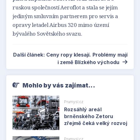
ruskou společností Aeroflot a stala se jejím
jediným smluvním partnerem pro servis a
opravy letadel Airbus 320 mimo území
bývalého Sovětského svazu.
Další článek: Ceny ropy klesají. Problémy mají
i země Blízkého východu
Mohlo by vás zajímat...
Prumysl.cz
Rozsáhlý areál
brněnského Zetoru
zřejmě čeká velký rozvoj
Prumysl.cz