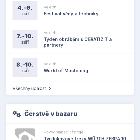
4.-6.
Veletrh
září
Festival vědy a techniky
Veletrh
7.-10.
Týden obrábění s CERATIZIT a
září
partnery
8.-10.
Veletrh
září
World of Machining
Všechny události
Čerstvě v bazaru
Kovoobráběcí nástroje
Tvrdokovové frézy WÜRTH ZEBRA 10