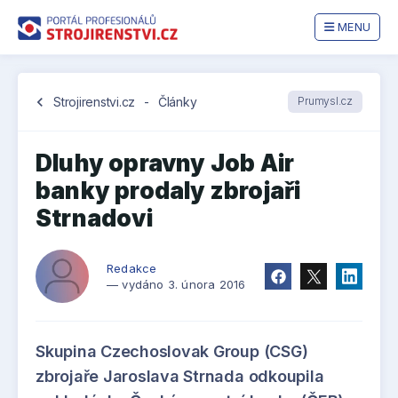
MENU
chevron_left
Strojirenstvi.cz
-
Články
Prumysl.cz
Dluhy opravny Job Air
banky prodaly zbrojaři
Strnadovi
Redakce
— vydáno 3. února 2016
Skupina Czechoslovak Group (CSG)
zbrojaře Jaroslava Strnada odkoupila