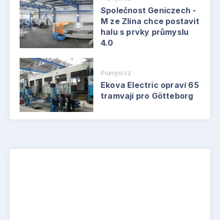
Společnost Geniczech -
M ze Zlína chce postavit
halu s prvky průmyslu
4.0
Prumysl.cz
Ekova Electric opraví 65
tramvají pro Götteborg