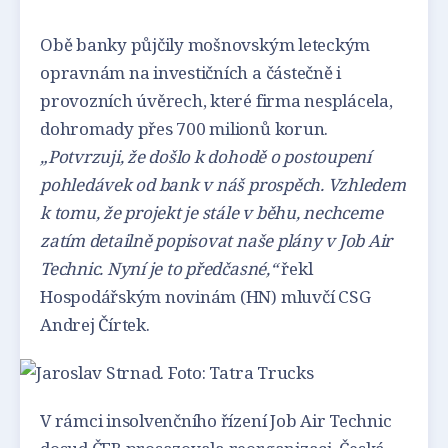
Obě banky půjčily mošnovským leteckým
opravnám na investičních a částečně i
provozních úvěrech, které firma nesplácela,
dohromady přes 700 milionů korun.
„Potvrzuji, že došlo k dohodě o postoupení
pohledávek od bank v náš prospěch. Vzhledem
k tomu, že projekt je stále v běhu, nechceme
zatím detailně popisovat naše plány v Job Air
Technic. Nyní je to předčasné,“
řekl
Hospodářským novinám (HN) mluvčí CSG
Andrej Čírtek.
V rámci insolvenčního řízení Job Air Technic