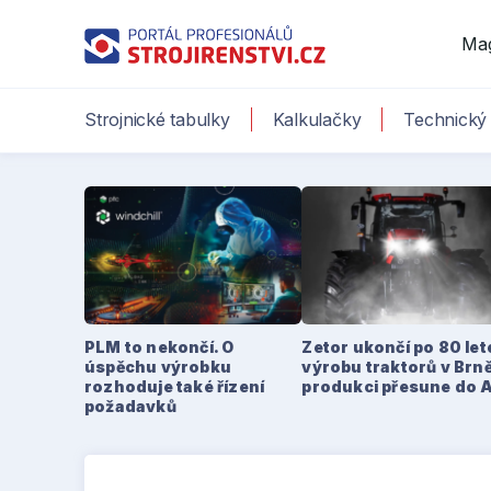
Ma
Strojnické tabulky
Kalkulačky
Technický 
PLM to nekončí. O
Zetor ukončí po 80 le
úspěchu výrobku
výrobu traktorů v Brně
rozhoduje také řízení
produkci přesune do 
požadavků