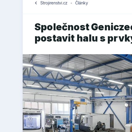
chevron_left
Strojirenstvi.cz
-
Články
Společnost Geniczec
postavit halu s prv