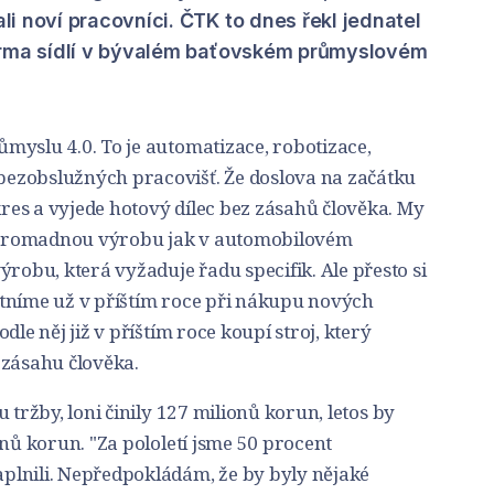
i noví pracovníci. ČTK to dnes řekl jednatel
irma sídlí v bývalém baťovském průmyslovém
myslu 4.0. To je automatizace, robotizace,
ezobslužných pracovišť. Že doslova na začátku
es a vyjede hotový dílec bez zásahů člověka. My
hromadnou výrobu jak v automobilovém
bu, která vyžaduje řadu specifik. Ale přesto si
tníme už v příštím roce při nákupu nových
dle něj již v příštím roce koupí stroj, který
 zásahu člověka.
 tržby, loni činily 127 milionů korun, letos by
onů korun. "Za pololetí jsme 50 procent
plnili. Nepředpokládám, že by byly nějaké