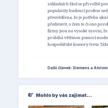
základních škol se při volbě po
popularity budoucí profese než
přesvědčena, že je potřeba ukáz
představit, o čem to či ono povo
firmy jsou na vysoké úrovni, že
probíhá většinou pomocí modern
hospodářské komory Iveta Táb
Další článek: Siemens a Alstom 
Mohlo by vás zajímat...