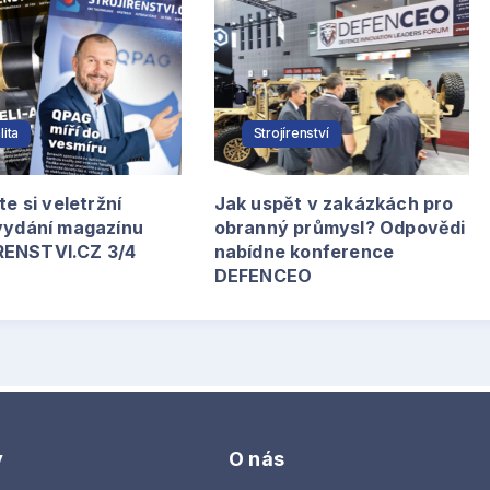
lita
Strojírenství
te si veletržní
Jak uspět v zakázkách pro
 vydání magazínu
obranný průmysl? Odpovědi
ENSTVI.CZ 3/4
nabídne konference
DEFENCEO
y
O nás