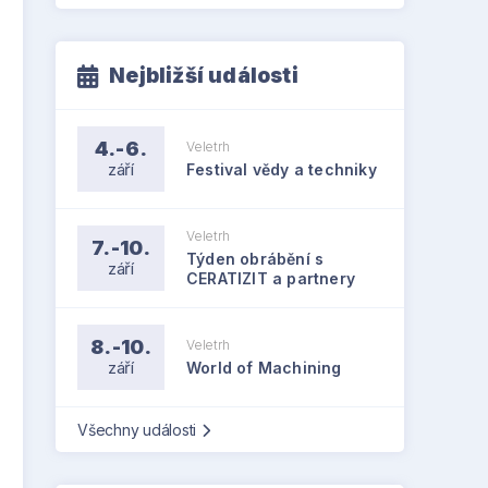
Nejbližší události
4.-6.
Veletrh
září
Festival vědy a techniky
Veletrh
7.-10.
Týden obrábění s
září
CERATIZIT a partnery
8.-10.
Veletrh
září
World of Machining
Všechny události