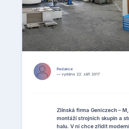
Redakce
— vydáno 22. září 2017
Zlínská firma Geniczech – M,
montáží strojních skupin a st
halu. V ní chce zřídit moder