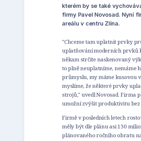
kterém by se také vychovával
firmy Pavel Novosad. Nyní f
areálu v centru Zlína.
"Chceme tam uplatnit prvky prů
uplatňování moderních prvků b
někam strčíte naskenovaný výkr
to plně neuplatníme, nemáme 
průmyslu, my máme kusovou výro
myslíme, že některé prvky upla
strojů," uvedl Novosad. Firma po
umožní zvýšit produktivitu bez
Firmě v posledních letech rostou
měly být dle plánu asi 130 mili
plánovaného ročního obratu na