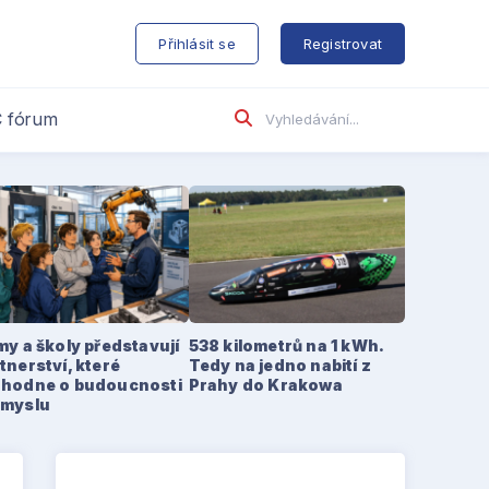
s
Přihlásit se
Registrovat
 fórum
my a školy představují
538 kilometrů na 1 kWh.
tnerství, které
Tedy na jedno nabití z
zhodne o budoucnosti
Prahy do Krakowa
ůmyslu