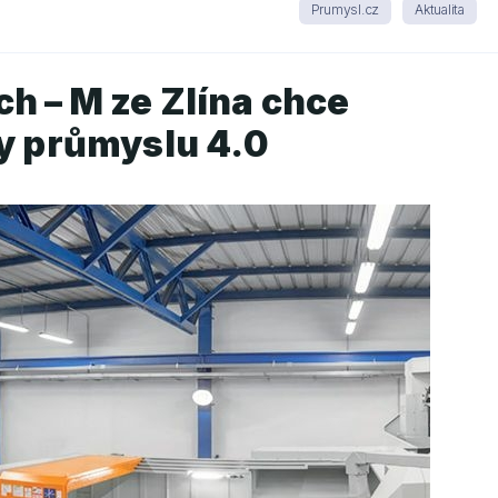
Prumysl.cz
Aktualita
h – M ze Zlína chce
ky průmyslu 4.0