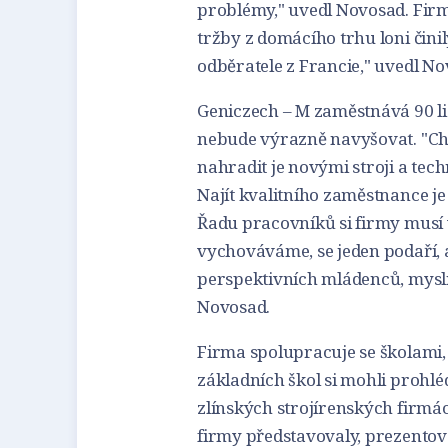
problémy," uvedl Novosad. Fi
tržby z domácího trhu loni čini
odběratele z Francie," uvedl No
Geniczech – M zaměstnává 90 li
nebude výrazně navyšovat. "Chc
nahradit je novými stroji a tech
Najít kvalitního zaměstnance je
Řadu pracovníků si firmy musí v
vychováváme, se jeden podaří, al
perspektivních mládenců, myslím
Novosad.
Firma spolupracuje se školami, 
základních škol si mohli prohl
zlínských strojírenských firmác
firmy představovaly, prezentovaly