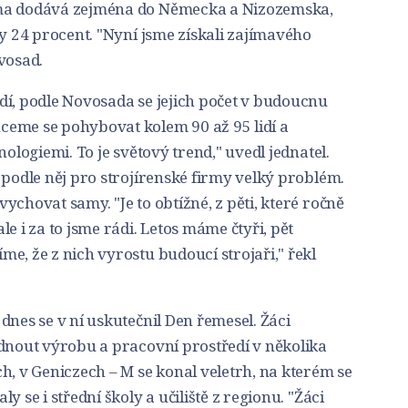
rma dodává zejména do Německa a Nizozemska,
ly 24 procent. "Nyní jsme získali zajímavého
vosad.
dí, podle Novosada se jejich počet v budoucnu
eme se pohybovat kolem 90 až 95 lidí a
nologiemi. To je světový trend," uvedl jednatel.
 podle něj pro strojírenské firmy velký problém.
ychovat samy. "Je to obtížné, z pěti, které ročně
e i za to jsme rádi. Letos máme čtyři, pět
e, že z nich vyrostu budoucí strojaři," řekl
dnes se v ní uskutečnil Den řemesel. Žáci
édnout výrobu a pracovní prostředí v několika
h, v Geniczech – M se konal veletrh, na kterém se
 se i střední školy a učiliště z regionu. "Žáci