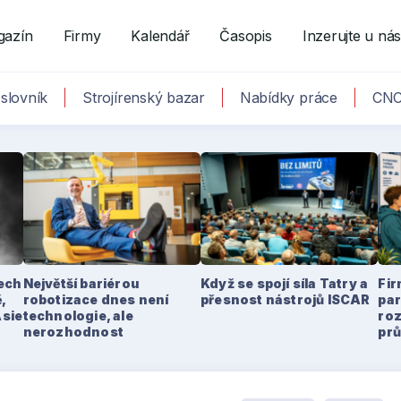
gazín
Firmy
Kalendář
Časopis
Inzerujte u ná
slovník
Strojírenský bazar
Nabídky práce
CNC
tech
Největší bariérou
Když se spojí síla Tatry a
Fir
,
robotizace dnes není
přesnost nástrojů ISCAR
par
Asie
technologie, ale
ro
nerozhodnost
pr