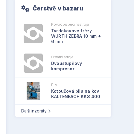
Čerstvě v bazaru
Kovoobráběcí nástroje
Tvrdokovové frézy
WÜRTH ZEBRA 10 mm +
6 mm
Ostatní stroje
Dvoustupňový
kompresor
Pily
Kotoučová pila na kov
KALTENBACH KKS 400
Další inzeráty