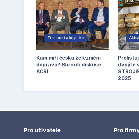
Transport a logistika
Aktua
Kam míří česká železniční
Prolistuj
doprava? Shrnutí diskuse
dvojité
ACRI
STROJIR
2025
Pro uživatele
Pro firm