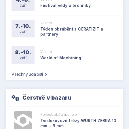
září
Festival vědy a techniky
Veletrh
7.-10.
Týden obrábění s CERATIZIT a
září
partnery
8.-10.
Veletrh
září
World of Machining
Všechny události
Čerstvě v bazaru
Kovoobráběcí nástroje
Tvrdokovové frézy WÜRTH ZEBRA 10
mm + 6 mm