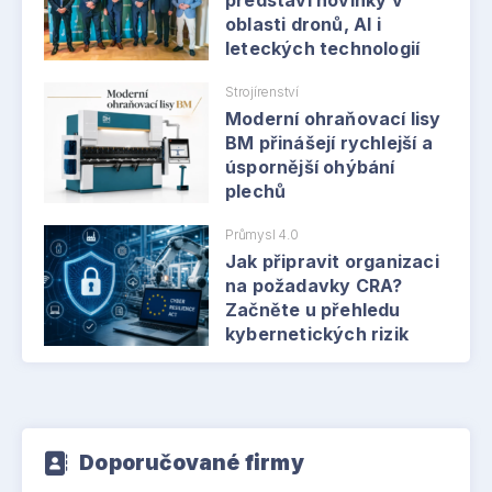
oblasti dronů, AI i
leteckých technologií
Strojírenství
Moderní ohraňovací lisy
BM přinášejí rychlejší a
úspornější ohýbání
plechů
Průmysl 4.0
Jak připravit organizaci
na požadavky CRA?
Začněte u přehledu
kybernetických rizik
Doporučované firmy