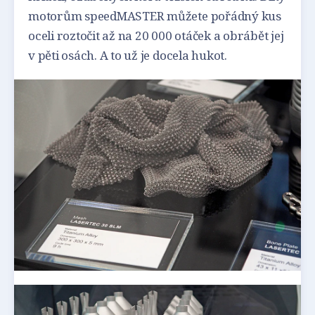
motorům speedMASTER můžete pořádný kus
oceli roztočit až na 20 000 otáček a obrábět jej
v pěti osách. A to už je docela hukot.