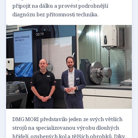
připojit na dálku a provést podrobnější
diagnózu bez přítomnosti technika.
DMG MORI představilo jeden ze svých větších
strojů na specializovanou výrobu dlouhých
hřídelí, ozubených kol a těžších obrobků. Díky