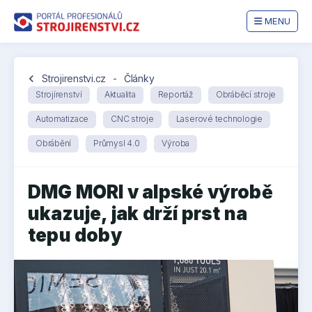
MENU
chevron_left
Strojirenstvi.cz
-
Články
Strojírenství
Aktualita
Reportáž
Obráběcí stroje
Automatizace
CNC stroje
Laserové technologie
Obrábění
Průmysl 4.0
Výroba
DMG MORI v alpské výrobě
ukazuje, jak drží prst na
tepu doby