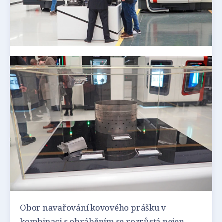
Obor navařování kovového prášku v
kombinaci s obráběním se rozrůstá nejen