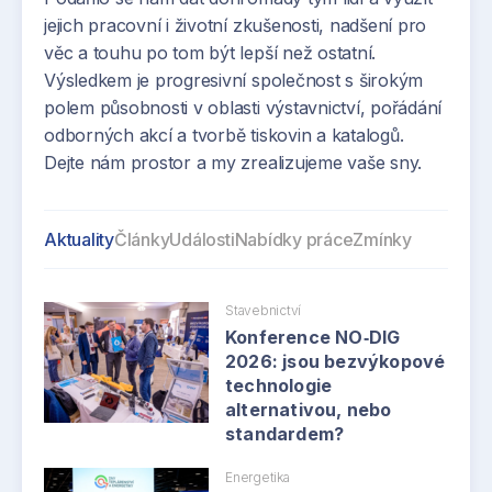
jejich pracovní i životní zkušenosti, nadšení pro
věc a touhu po tom být lepší než ostatní.
Výsledkem je progresivní společnost s širokým
polem působnosti v oblasti výstavnictví, pořádání
odborných akcí a tvorbě tiskovin a katalogů.
Dejte nám prostor a my zrealizujeme vaše sny.
Aktuality
Články
Události
Nabídky práce
Zmínky
Stavebnictví
Konference NO‑DIG
2026: jsou bezvýkopové
technologie
alternativou, nebo
standardem?
Energetika