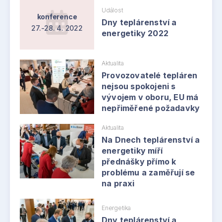
Událost
konference
Dny teplárenství a
27.-28. 4. 2022
energetiky 2022
Aktualita
Provozovatelé tepláren
nejsou spokojeni s
vývojem v oboru, EU má
nepřiměřené požadavky
Aktualita
Na Dnech teplárenství a
energetiky míří
přednášky přímo k
problému a zaměřují se
na praxi
Energetika
Dny teplárenství a