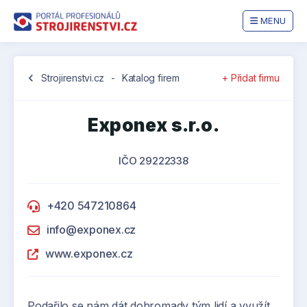
MENU
chevron_left
Strojirenstvi.cz
-
Katalog firem
+ Přidat firmu
Exponex s.r.o.
IČO 29222338
+420 547210864
info@exponex.cz
www.exponex.cz
Podařilo se nám dát dohromady tým lidí a využít