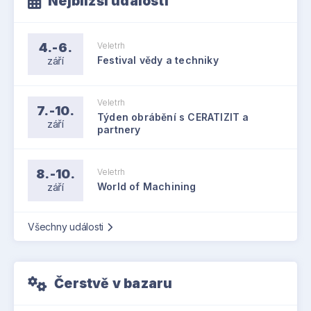
Nejbližší události
4.-6.
Veletrh
září
Festival vědy a techniky
Veletrh
7.-10.
Týden obrábění s CERATIZIT a
září
partnery
8.-10.
Veletrh
září
World of Machining
Všechny události
Čerstvě v bazaru