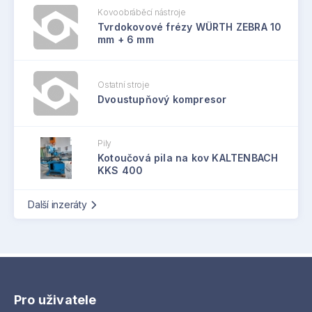
Kovoobráběcí nástroje
Tvrdokovové frézy WÜRTH ZEBRA 10
mm + 6 mm
Ostatní stroje
Dvoustupňový kompresor
Pily
Kotoučová pila na kov KALTENBACH
KKS 400
Další inzeráty
Pro uživatele