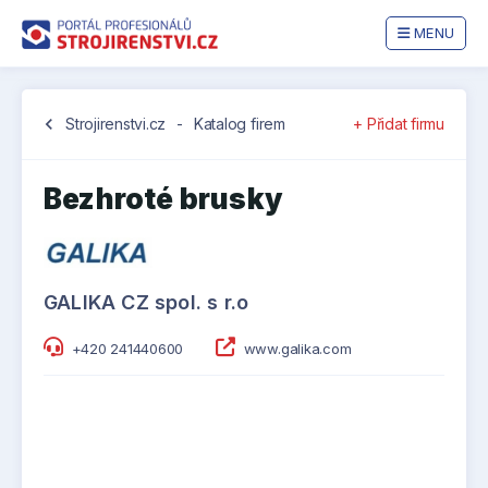
MENU
chevron_left
Strojirenstvi.cz
-
Katalog firem
+ Přidat firmu
Bezhroté brusky
GALIKA CZ spol. s r.o
+420 241440600
www.galika.com