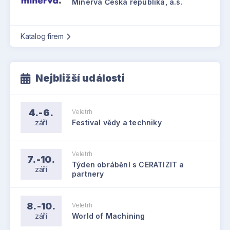
Minerva Česká republika, a.s.
Katalog firem
Nejbližší události
4.-6.
Veletrh
září
Festival vědy a techniky
Veletrh
7.-10.
Týden obrábění s CERATIZIT a
září
partnery
8.-10.
Veletrh
září
World of Machining