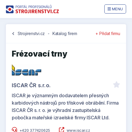
MENU
chevron_left
Strojirenstvi.cz
-
Katalog firem
+ Přidat firmu
Frézovací trny
ISCAR ČR s.r.o.
ISCAR je významným dodavatelem přesných
karbidových nástrojů pro třískové obrábění. Firma
ISCAR ČR s. r. o. je výhradní zastupitelská
pobočka mateřské izraelské firmy ISCAR Ltd.
+420 377420625
www.iscar.cz