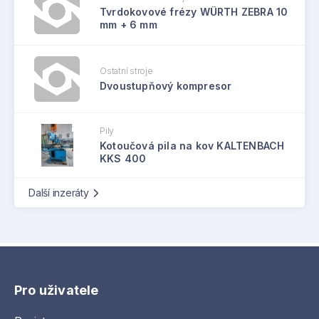
Tvrdokovové frézy WÜRTH ZEBRA 10
mm + 6 mm
Ostatní stroje
Dvoustupňový kompresor
Pily
Kotoučová pila na kov KALTENBACH
KKS 400
Další inzeráty
Pro uživatele