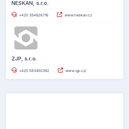
NESKAN, s.r.o.
+420 354626716
www.neskan.cz
ZJP, s.r.o.
+420 583450362
www.zjp.cz/