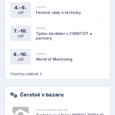
4.-6.
Veletrh
září
Festival vědy a techniky
Veletrh
7.-10.
Týden obrábění s CERATIZIT a
září
partnery
8.-10.
Veletrh
září
World of Machining
Všechny události
Čerstvě v bazaru
Kovoobráběcí nástroje