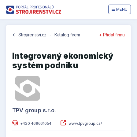
MENU
chevron_left
Strojirenstvi.cz
-
Katalog firem
+ Přidat firmu
Integrovaný ekonomický
systém podniku
TPV group s.r.o.
+420 469661054
www.tpvgroup.cz/