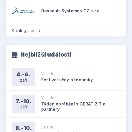
Dassault Systemes CZ s.r.o.
Katalog firem
Nejbližší události
4.-6.
Veletrh
září
Festival vědy a techniky
Veletrh
7.-10.
Týden obrábění s CERATIZIT a
září
partnery
8.-10.
Veletrh