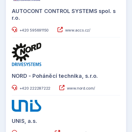
AUTOCONT CONTROL SYSTEMS spol. s
r.o.
+420 595691150
www.accs.cz/
NORD - Poháněcí technika, s.r.o.
+420 222287222
www.nord.com/
UNIS, a.s.