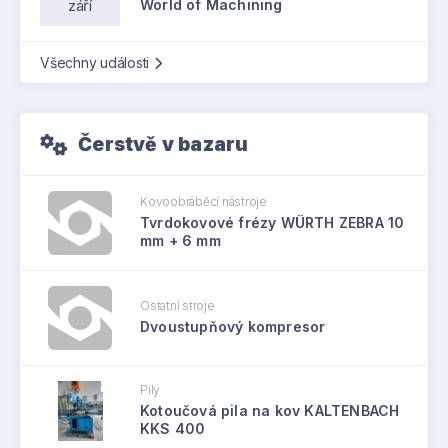
září
World of Machining
Všechny události
Čerstvě v bazaru
Kovoobráběcí nástroje
Tvrdokovové frézy WÜRTH ZEBRA 10
mm + 6 mm
Ostatní stroje
Dvoustupňový kompresor
Pily
Kotoučová pila na kov KALTENBACH
KKS 400