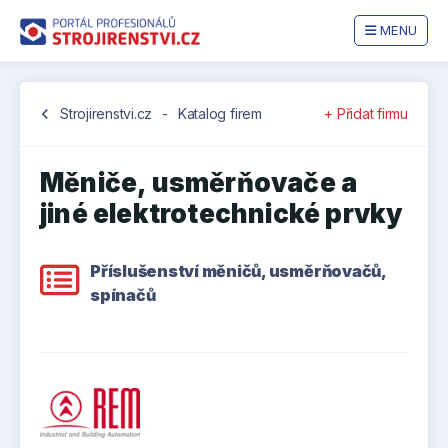
MENU
chevron_left
Strojirenstvi.cz
-
Katalog firem
+ Přidat firmu
Měniče, usměrňovače a
jiné elektrotechnické prvky
Příslušenství měničů, usměrňovačů,
spínačů