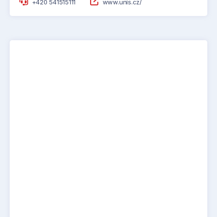
+420 541515111
www.unis.cz/