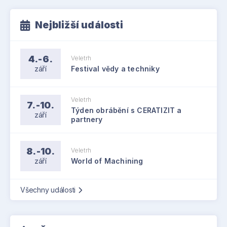
Nejbližší události
4.-6.
Veletrh
září
Festival vědy a techniky
Veletrh
7.-10.
Týden obrábění s CERATIZIT a
září
partnery
8.-10.
Veletrh
září
World of Machining
Všechny události