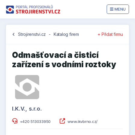
MENU
chevron_left
Strojirenstvi.cz
-
Katalog firem
+ Přidat firmu
Odmašťovací a čisticí
zařízení s vodními roztoky
I.K.V., s.r.o.
+420 513033950
www.ikvbrno.cz/