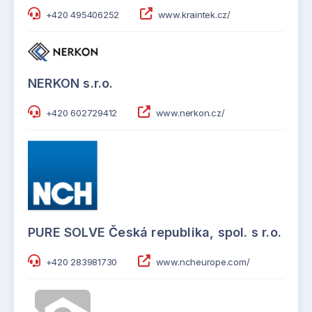
+420 495406252
www.kraintek.cz/
NERKON s.r.o.
+420 602729412
www.nerkon.cz/
PURE SOLVE Česká republika, spol. s r.o.
+420 283981730
www.ncheurope.com/