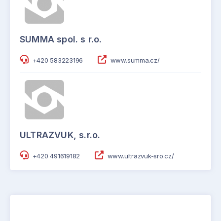
SUMMA spol. s r.o.
+420 583223196
www.summa.cz/
ULTRAZVUK, s.r.o.
+420 491619182
www.ultrazvuk-sro.cz/