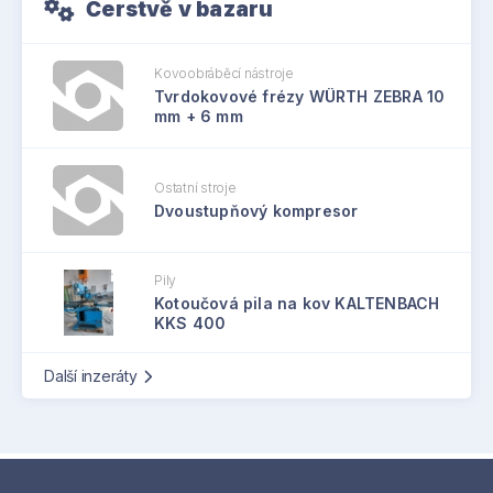
Čerstvě v bazaru
Kovoobráběcí nástroje
Tvrdokovové frézy WÜRTH ZEBRA 10
mm + 6 mm
Ostatní stroje
Dvoustupňový kompresor
Pily
Kotoučová pila na kov KALTENBACH
KKS 400
Další inzeráty