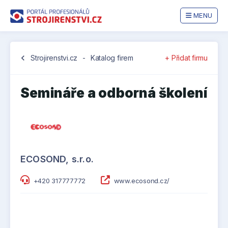
MENU
chevron_left
Strojirenstvi.cz
-
Katalog firem
+ Přidat firmu
Semináře a odborná školení
ECOSOND, s.r.o.
+420 317777772
www.ecosond.cz/