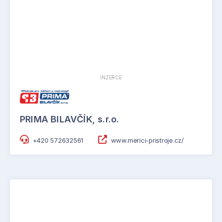
INZERCE
PRIMA BILAVČÍK, s.r.o.
+420 572632561
www.merici-pristroje.cz/