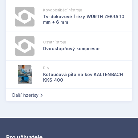
Kovoobráběcí nástroje
Tvrdokovové frézy WÜRTH ZEBRA 10
mm + 6 mm
Ostatní stroje
Dvoustupňový kompresor
Pily
Kotoučová pila na kov KALTENBACH
KKS 400
Další inzeráty
Pro uživatele