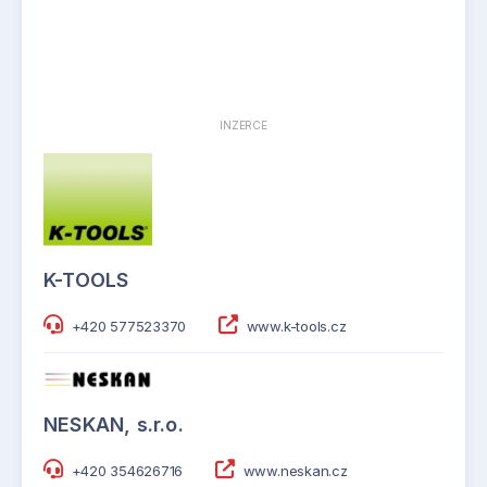
INZERCE
K-TOOLS
+420 577523370
www.k-tools.cz
NESKAN, s.r.o.
+420 354626716
www.neskan.cz