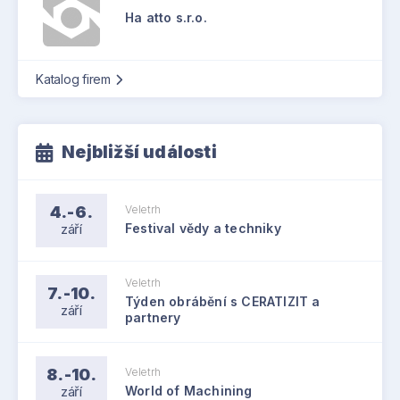
Ha atto s.r.o.
Katalog firem
Nejbližší události
4.-6.
Veletrh
září
Festival vědy a techniky
Veletrh
7.-10.
Týden obrábění s CERATIZIT a
září
partnery
8.-10.
Veletrh
září
World of Machining