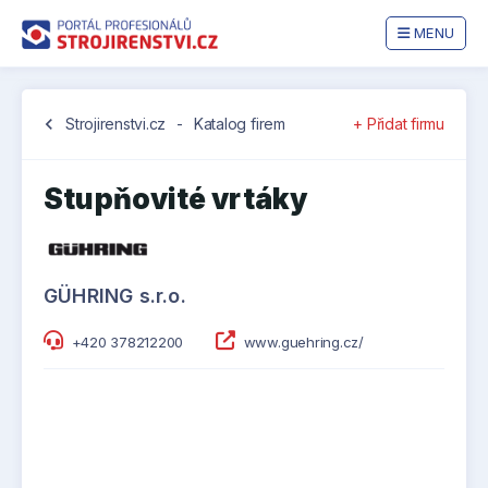
MENU
chevron_left
Strojirenstvi.cz
-
Katalog firem
+ Přidat firmu
Stupňovité vrtáky
GÜHRING s.r.o.
+420 378212200
www.guehring.cz/