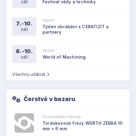
září
Festival vědy a techniky
Veletrh
7.-10.
Týden obrábění s CERATIZIT a
září
partnery
8.-10.
Veletrh
září
World of Machining
Všechny události
Čerstvě v bazaru
Kovoobráběcí nástroje
Tvrdokovové frézy WÜRTH ZEBRA 10
mm + 6 mm