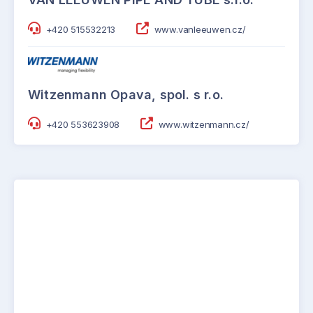
+420 515532213
www.vanleeuwen.cz/
Witzenmann Opava, spol. s r.o.
+420 553623908
www.witzenmann.cz/