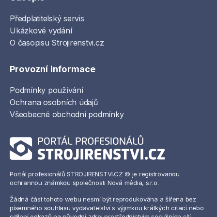
Předplatitelský servis
Ukázkové vydání
O časopisu Strojirenstvi.cz
Provozní informace
Podmínky používání
Ochrana osobních údajů
Všeobecné obchodní podmínky
Portál profesionálů STROJIRENSTVI.CZ © je registrovanou
ochrannou známkou společnosti Nová média, s.r.o.
Žádná část tohoto webu nesmí být reprodukována a šířena bez
písemného souhlasu vydavatelství s výjimkou krátkých citací nebo
sdílení odkazů na původní zdroj prostřednictvím sociálních sítí.