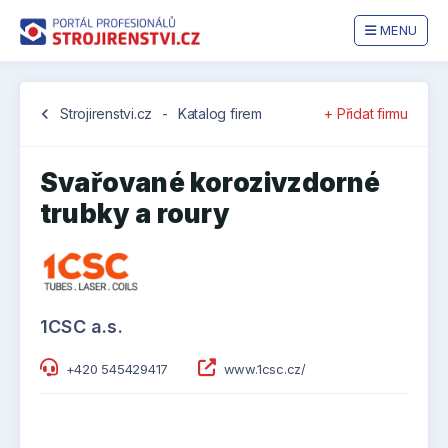
MENU
chevron_left
Strojirenstvi.cz
-
Katalog firem
+ Přidat firmu
Svařované korozivzdorné
trubky a roury
1CSC a.s.
+420 545429417
www.1csc.cz/