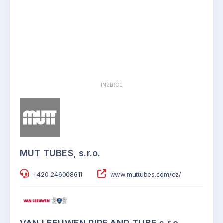
INZERCE
MUT TUBES, s.r.o.
+420 246008611
www.muttubes.com/cz/
VAN LEEUWEN PIPE AND TUBE s.r.o.