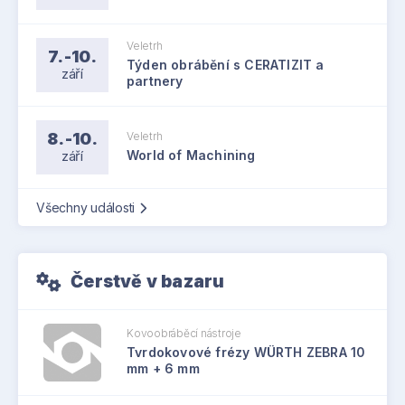
Veletrh
7.-10.
Týden obrábění s CERATIZIT a
září
partnery
8.-10.
Veletrh
září
World of Machining
Všechny události
Čerstvě v bazaru
Kovoobráběcí nástroje
Tvrdokovové frézy WÜRTH ZEBRA 10
mm + 6 mm