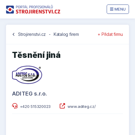
MENU
chevron_left
Strojirenstvi.cz
-
Katalog firem
+ Přidat firmu
Těsnění jiná
ADITEG s.r.o.
+420 515320023
www.aditeg.cz/