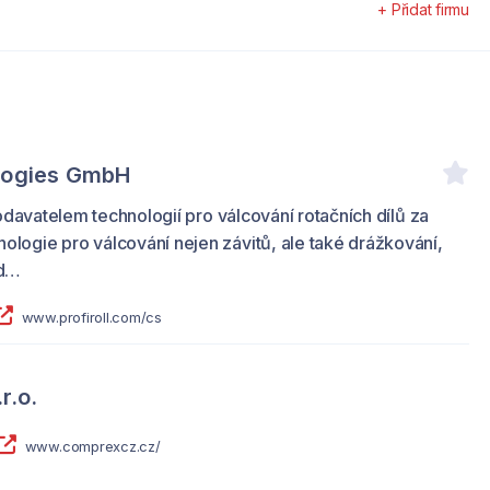
+ Přidat firmu
ologies GmbH
t dodavatelem technologií pro válcování rotačních dílů za
ologie pro válcování nejen závitů, ale také drážkování,
 d…
www.profiroll.com/cs
r.o.
www.comprexcz.cz/