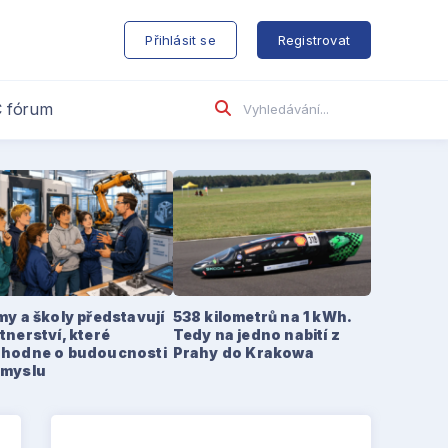
s
Přihlásit se
Registrovat
 fórum
my a školy představují
538 kilometrů na 1 kWh.
tnerství, které
Tedy na jedno nabití z
zhodne o budoucnosti
Prahy do Krakowa
ůmyslu