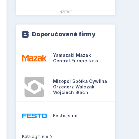
INZERCE
Doporučované firmy
Yamazaki Mazak
Central Europe s.r.o.
Mizopol Spółka Cywilna
Grzegorz Walczak
Wojciech Błach
Festo, s.r.o.
Katalog firem