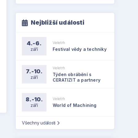
Nejbližší události
4.-6.
Veletrh
září
Festival vědy a techniky
Veletrh
7.-10.
Týden obrábění s
září
CERATIZIT a partnery
8.-10.
Veletrh
září
World of Machining
Všechny události