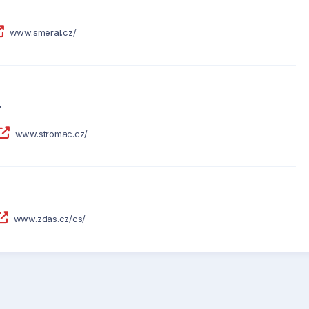
.
www.smeral.cz/
.
www.stromac.cz/
www.zdas.cz/cs/