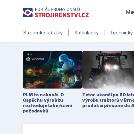
Ma
Strojnické tabulky
Kalkulačky
Technický 
PLM to nekončí. O
Zetor ukončí po 80 le
úspěchu výrobku
výrobu traktorů v Brně
rozhoduje také řízení
produkci přesune do 
požadavků