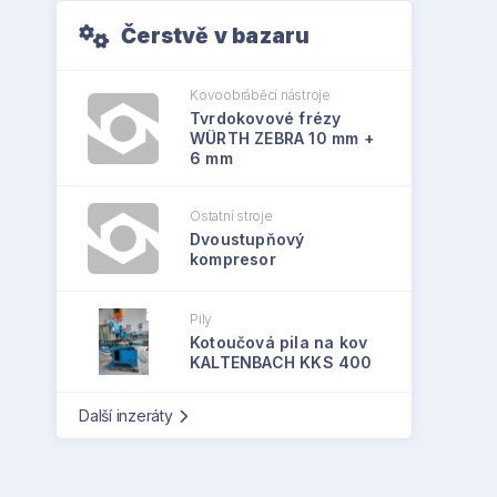
Čerstvě v bazaru
Kovoobráběcí nástroje
Tvrdokovové frézy
WÜRTH ZEBRA 10 mm +
6 mm
Ostatní stroje
Dvoustupňový
kompresor
Pily
Kotoučová pila na kov
KALTENBACH KKS 400
Další inzeráty