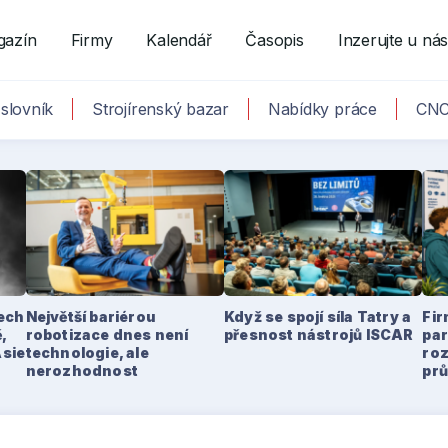
gazín
Firmy
Kalendář
Časopis
Inzerujte u ná
slovník
Strojírenský bazar
Nabídky práce
CNC
tech
Největší bariérou
Když se spojí síla Tatry a
Fir
,
robotizace dnes není
přesnost nástrojů ISCAR
par
Asie
technologie, ale
ro
nerozhodnost
pr