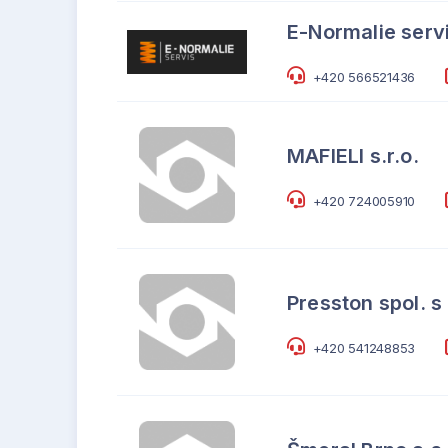
E-Normalie servi
+420 566521436
MAFIELI s.r.o.
+420 724005910
Presston spol. s 
+420 541248853