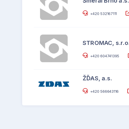
Šmeral Brno a.s
+420 532167111
STROMAC, s.r.o
+420 604741395
ŽĎAS, a.s.
+420 566643116