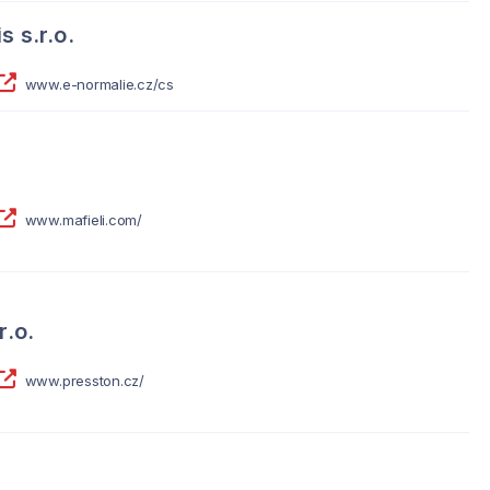
s s.r.o.
www.e-normalie.cz/cs
www.mafieli.com/
r.o.
www.presston.cz/