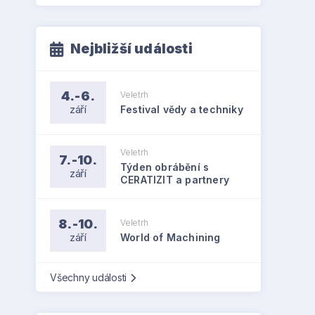
Nejbližší události
4.-6.
Veletrh
září
Festival vědy a techniky
Veletrh
7.-10.
Týden obrábění s
září
CERATIZIT a partnery
8.-10.
Veletrh
září
World of Machining
Všechny události