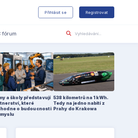
s
Přihlásit se
Registrovat
 fórum
my a školy představují
538 kilometrů na 1 kWh.
tnerství, které
Tedy na jedno nabití z
zhodne o budoucnosti
Prahy do Krakowa
ůmyslu