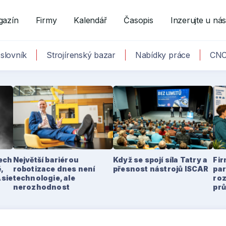
gazín
Firmy
Kalendář
Časopis
Inzerujte u ná
slovník
Strojírenský bazar
Nabídky práce
CNC
tech
Největší bariérou
Když se spojí síla Tatry a
Fir
,
robotizace dnes není
přesnost nástrojů ISCAR
par
Asie
technologie, ale
ro
nerozhodnost
pr