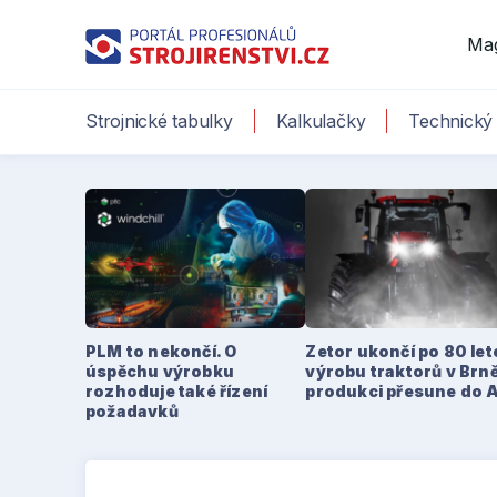
Ma
Strojnické tabulky
Kalkulačky
Technický 
PLM to nekončí. O
Zetor ukončí po 80 le
úspěchu výrobku
výrobu traktorů v Brně
rozhoduje také řízení
produkci přesune do 
požadavků