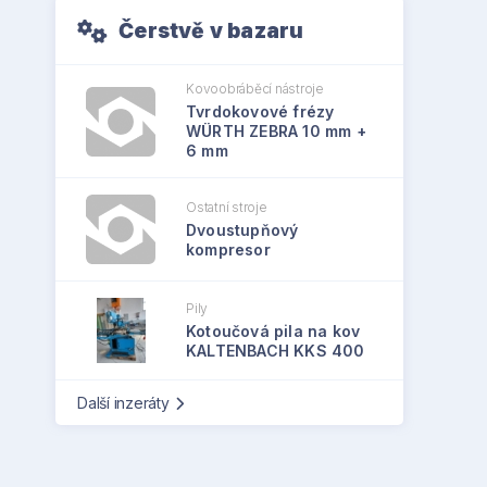
Čerstvě v bazaru
Kovoobráběcí nástroje
Tvrdokovové frézy
WÜRTH ZEBRA 10 mm +
6 mm
Ostatní stroje
Dvoustupňový
kompresor
Pily
Kotoučová pila na kov
KALTENBACH KKS 400
Další inzeráty