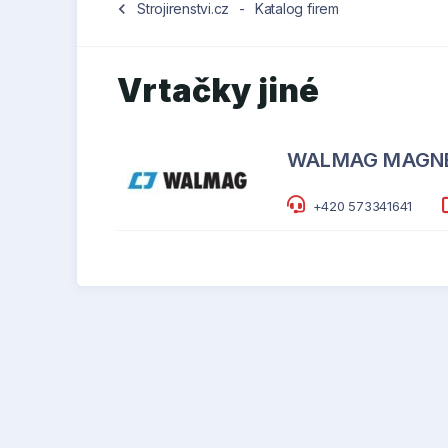
chevron_left
Strojirenstvi.cz
-
Katalog firem
Vrtačky jiné
WALMAG MAGNET
+420 573341641