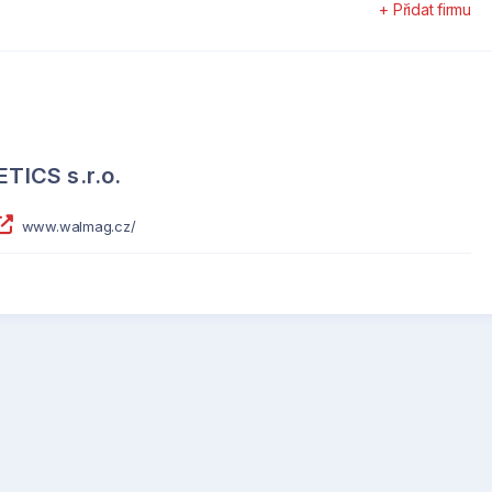
+ Přidat firmu
ICS s.r.o.
www.walmag.cz/