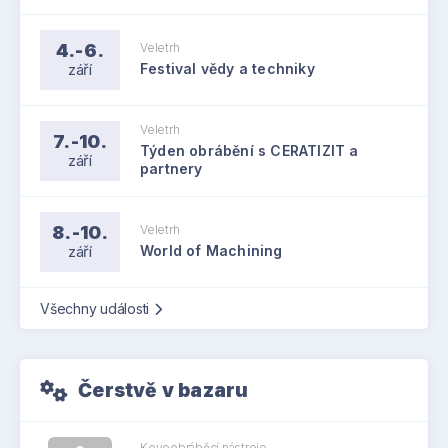
4.-6.
Veletrh
září
Festival vědy a techniky
Veletrh
7.-10.
Týden obrábění s CERATIZIT a
září
partnery
8.-10.
Veletrh
září
World of Machining
Všechny události
Čerstvě v bazaru
Kovoobráběcí nástroje