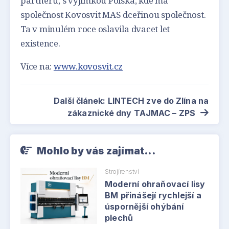
partnerů, s výjimkou Polska, kde má
společnost Kovosvit MAS dceřinou společnost.
Ta v minulém roce oslavila dvacet let
existence.
Více na:
www.kovosvit.cz
Další článek: LINTECH zve do Zlína na
zákaznické dny TAJMAC – ZPS
Mohlo by vás zajímat...
Strojírenství
Moderní ohraňovací lisy
BM přinášejí rychlejší a
úspornější ohýbání
plechů