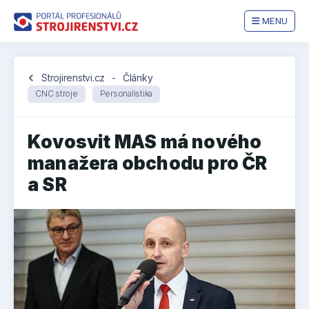
MENU
chevron_left
Strojirenstvi.cz
-
Články
CNC stroje
Personalistika
Kovosvit MAS má nového
manažera obchodu pro ČR
a SR