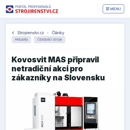
MENU
chevron_left
Strojirenstvi.cz
-
Články
Aktualita
Obráběcí stroje
Kovosvit MAS připravil
netradiční akci pro
zákazníky na Slovensku