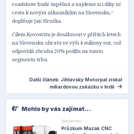
roadshow bude úspěšná a najdeme si i díky ní
cestu k novým zákazníkům na Slovensku,“
doplňuje Jan Hruška.
Cílem Kovosvitu je dosáhnout v příštích letech
na Slovensku obratu ve výši 4 miliony eur, což
odpovídá zhruba 20% podílu na tomto
segmentu trhu.
Další článek: Jihlavský Motorpal získal
miliardovou zakázku v Indii
Mohlo by vás zajímat...
Strojírenství
Průzkum Mazak CNC