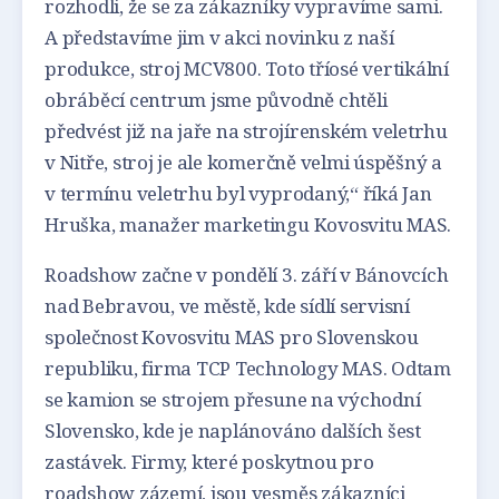
rozhodli, že se za zákazníky vypravíme sami.
A představíme jim v akci novinku z naší
produkce, stroj MCV800. Toto tříosé vertikální
obráběcí centrum jsme původně chtěli
předvést již na jaře na strojírenském veletrhu
v Nitře, stroj je ale komerčně velmi úspěšný a
v termínu veletrhu byl vyprodaný,“ říká Jan
Hruška, manažer marketingu Kovosvitu MAS.
Roadshow začne v pondělí 3. září v Bánovcích
nad Bebravou, ve městě, kde sídlí servisní
společnost Kovosvitu MAS pro Slovenskou
republiku, firma TCP Technology MAS. Odtam
se kamion se strojem přesune na východní
Slovensko, kde je naplánováno dalších šest
zastávek. Firmy, které poskytnou pro
roadshow zázemí, jsou vesměs zákazníci