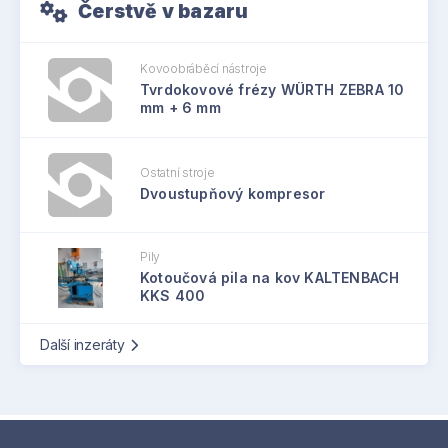
Čerstvě v bazaru
Kovoobráběcí nástroje
Tvrdokovové frézy WÜRTH ZEBRA 10
mm + 6 mm
Ostatní stroje
Dvoustupňový kompresor
Pily
Kotoučová pila na kov KALTENBACH
KKS 400
Další inzeráty