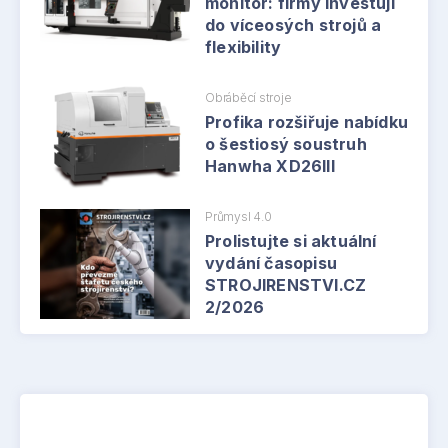
monitor: firmy investují
do víceosých strojů a
flexibility
Obráběcí stroje
Profika rozšiřuje nabídku
o šestiosý soustruh
Hanwha XD26III
Průmysl 4.0
Prolistujte si aktuální
vydání časopisu
STROJIRENSTVI.CZ
2/2026