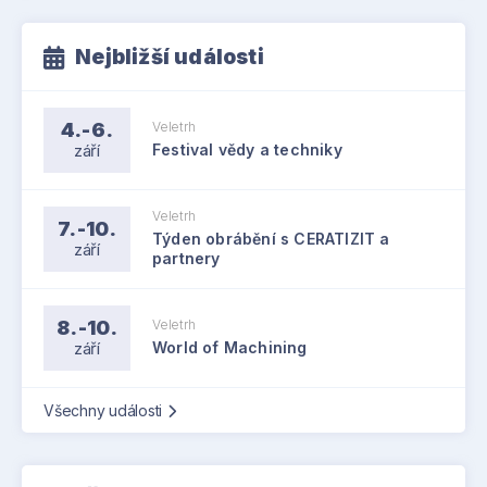
Nejbližší události
4.-6.
Veletrh
září
Festival vědy a techniky
Veletrh
7.-10.
Týden obrábění s CERATIZIT a
září
partnery
8.-10.
Veletrh
září
World of Machining
Všechny události