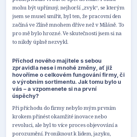
mohu být upřímný, nejhorší „zvyk“, se kterým
jsem se musel smířit, byl ten, že pracovní den
začíná ve Zlíně mnohem dříve než v Miláně. To
pro mě bylo hrozné. Ve skutečnosti jsem si na
to nikdy úplně nezvykl.
Příchod nového majitele s sebou
zpravidla nese i mnohé změny, ať již
hovoříme o celkovém fungování firmy, či
o výrobním sortimentu. Jak tomu bylo u
vás – a vzpomenete si na první
úspěchy?
Při příchodu do firmy nebylo mým prvním
krokem přinést okamžité inovace nebo
revoluci, ale byl to více proces objevování a
porozumění. Proniknout k lidem, jazyku,