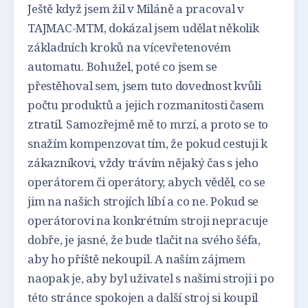
Ještě když jsem žil v Miláně a pracoval v
TAJMAC-MTM, dokázal jsem udělat několik
základních kroků na vícevřetenovém
automatu. Bohužel, poté co jsem se
přestěhoval sem, jsem tuto dovednost kvůli
počtu produktů a jejich rozmanitosti časem
ztratil. Samozřejmě mě to mrzí, a proto se to
snažím kompenzovat tím, že pokud cestuji k
zákazníkovi, vždy trávím nějaký čas s jeho
operátorem či operátory, abych věděl, co se
jim na našich strojích líbí a co ne. Pokud se
operátorovi na konkrétním stroji nepracuje
dobře, je jasné, že bude tlačit na svého šéfa,
aby ho příště nekoupil. A naším zájmem
naopak je, aby byl uživatel s našimi stroji i po
této stránce spokojen a další stroj si koupil