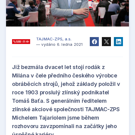
TAJMAC-ZPS, a.s.
— vydáno 6. ledna 2021
Již bezmála dvacet let stojí rodák z
Milána v čele předního českého výrobce
obráběcích strojů, jehož základy položil v
roce 1903 proslulý zlínský podnikatel
Tomáš Baťa. S generálním ředitelem
zlínské akciové společnosti TAJMAC-ZPS
Michelem Tajariolem jsme během
rozhovoru zavzpomínali na začátky jeho
úspěšné kariéry.