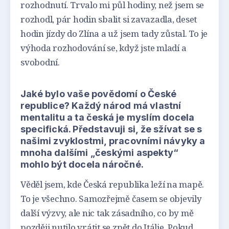
rozhodnutí. Trvalo mi půl hodiny, než jsem se
rozhodl, pár hodin sbalit si zavazadla, deset
hodin jízdy do Zlína a už jsem tady zůstal. To je
výhoda rozhodování se, když jste mladí a
svobodní.
Jaké bylo vaše povědomí o České
republice? Každý národ má vlastní
mentalitu a ta česká je myslím docela
specifická. Představuji si, že sžívat se s
našimi zvyklostmi, pracovními návyky a
mnoha dalšími „českými aspekty“
mohlo být docela náročné.
Věděl jsem, kde Česká republika leží na mapě.
To je všechno. Samozřejmě časem se objevily
další výzvy, ale nic tak zásadního, co by mě
později nutilo vrátit se zpět do Itálie. Pokud