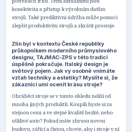
potřebách trhu. Těmi aktuálními jsou
konektivita a přístup k výrobním datům
strojů. Také prediktivní údržba může pomoci
zlepšit produktivitu strojů a zkrátit prostoje.
Zlín byl v kontextu České republiky
průkopníkem moderního průmyslového
designu, TAJMAC-ZPS v této tradici
úspěšně pokračuje. Italský design je
světový pojem. Jak vy osobně vnímáte
vztah techniky a estetiky? Myslíte si, že
zákazníci umí ocenit krásu stroje?
Obráběcí stroje se v tomto ohledu neliší od
mnoha jiných produktů. Koupili byste si za
stejnou cenu a ve stejné kvalitě hezké, nebo
ošklivé auto? Pokud máte zbrusu novou
budovu, zářící a čistou, chcete, aby i stroje v ní