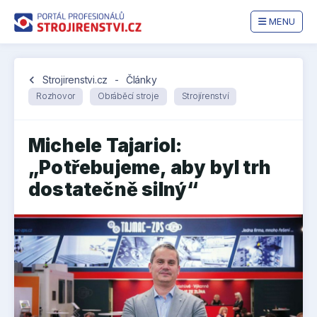
MENU
chevron_left
Strojirenstvi.cz
-
Články
Rozhovor
Obráběcí stroje
Strojírenství
Michele Tajariol:
„Potřebujeme, aby byl trh
dostatečně silný“