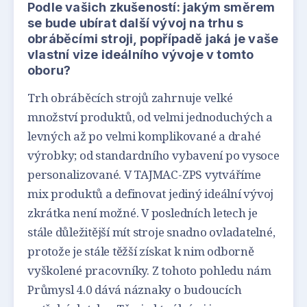
Podle vašich zkušeností: jakým směrem
se bude ubírat další vývoj na trhu s
obráběcími stroji, popřípadě jaká je vaše
vlastní vize ideálního vývoje v tomto
oboru?
Trh obráběcích strojů zahrnuje velké
množství produktů, od velmi jednoduchých a
levných až po velmi komplikované a drahé
výrobky; od standardního vybavení po vysoce
personalizované. V TAJMAC-ZPS vytváříme
mix produktů a definovat jediný ideální vývoj
zkrátka není možné. V posledních letech je
stále důležitější mít stroje snadno ovladatelné,
protože je stále těžší získat k nim odborně
vyškolené pracovníky. Z tohoto pohledu nám
Průmysl 4.0 dává náznaky o budoucích