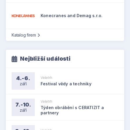
Konecranes and Demag s.r.o.
Katalog firem
Nejbližší události
4.-6.
Veletrh
září
Festival vědy a techniky
Veletrh
7.-10.
Týden obrábění s CERATIZIT a
září
partnery