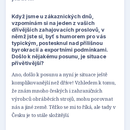
Když jsme u zákaznických dnů,
vzpomínám si na jeden z vašich
dřívějších zahajovacích proslovů, v
němž jste si, byť s humorem pro vás
typickým, postesknul nad přílišnou
byrokracií a exportními podmínkami.
Došlo k nějakému posunu, je situace
přívětivější?
Ano, došlo k posunu a nyní je situace ještě
komplikovanější než dříve! Vzhledem k tomu,
že znám mnoho českých i zahraničních
výrobců obráběcích strojů, mohu porovnat
nás a jiné země. Těžko se mi to říká, ale tady v
Česku je to stále složitější.