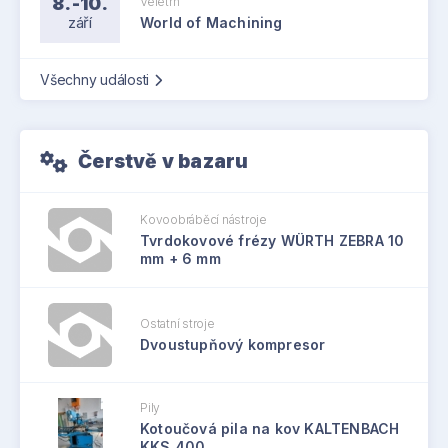
8.-10.
Veletrh
září
World of Machining
Všechny události
Čerstvě v bazaru
Kovoobráběcí nástroje
Tvrdokovové frézy WÜRTH ZEBRA 10
mm + 6 mm
Ostatní stroje
Dvoustupňový kompresor
Pily
Kotoučová pila na kov KALTENBACH
KKS 400