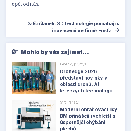
opět od nás.
Další článek: 3D technologie pomáhají s
inovacemi ve firmě Fosfa
Mohlo by vás zajímat...
Letecký průmysl
Dronedge 2026
představí novinky v
oblasti dronů, AI i
leteckých technologií
Strojírenství
Moderní ohraňovací lisy
BM přinášejí rychlejší a
úspornější ohýbání
plechů