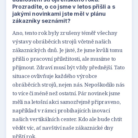
Prozradíte, o co jsme v letos přišli a s
jakými novinkami jste měl v plánu
zákazníky seznámit?
Ano, tento rok byly zrušeny téměř všechny
výstavy obráběcích strojů včetně našich
zákaznických dnů. Je jisté, že jsme kvůli tomu
přišli o pracovní příležitosti, ale musíme to
přijmout. Zdraví musí být vždy přednější. Tato
situace ovlivňuje každého výrobce
obráběcích strojů, nejen nás. Nepoškodilo nás
to více či méně než ostatní. Pár novinek jsme
měli na letošní akci samozřejmě připraveno,
například v rámci probíhajících inovací
našich vertikálních center. Kdo ale bude chtít
vědět víc, ať navštíví naše zákaznické dny
příští rok.