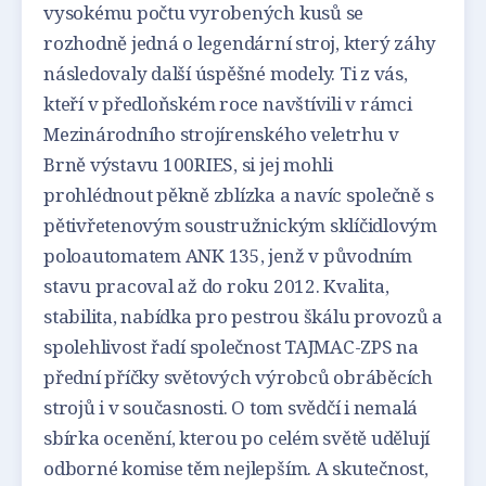
vysokému počtu vyrobených kusů se
rozhodně jedná o legendární stroj, který záhy
následovaly další úspěšné modely. Ti z vás,
kteří v předloňském roce navštívili v rámci
Mezinárodního strojírenského veletrhu v
Brně výstavu 100RIES, si jej mohli
prohlédnout pěkně zblízka a navíc společně s
pětivřetenovým soustružnickým sklíčidlovým
poloautomatem ANK 135, jenž v původním
stavu pracoval až do roku 2012. Kvalita,
stabilita, nabídka pro pestrou škálu provozů a
spolehlivost řadí společnost TAJMAC-ZPS na
přední příčky světových výrobců obráběcích
strojů i v současnosti. O tom svědčí i nemalá
sbírka ocenění, kterou po celém světě udělují
odborné komise těm nejlepším. A skutečnost,