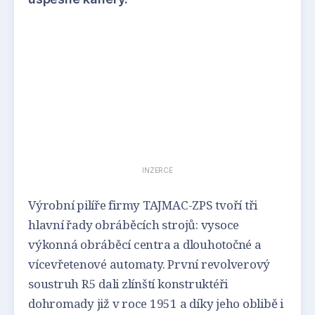
INZERCE
Výrobní pilíře firmy TAJMAC-ZPS tvoří tři
hlavní řady obráběcích strojů: vysoce
výkonná obráběcí centra a dlouhotočné a
vícevřetenové automaty. První revolverový
soustruh R5 dali zlínští konstruktéři
dohromady již v roce 1951 a díky jeho oblibě i