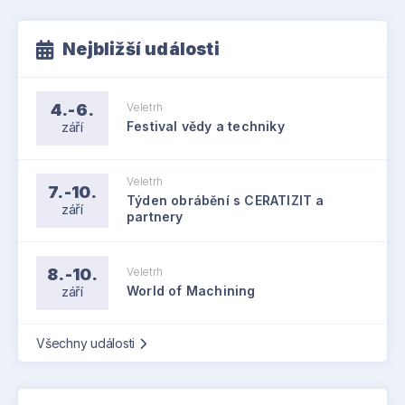
Nejbližší události
4.-6.
Veletrh
září
Festival vědy a techniky
Veletrh
7.-10.
Týden obrábění s CERATIZIT a
září
partnery
8.-10.
Veletrh
září
World of Machining
Všechny události