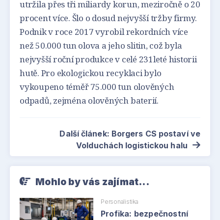
utržila přes tři miliardy korun, meziročně o 20
procent více. Šlo o dosud nejvyšší tržby firmy.
Podnik v roce 2017 vyrobil rekordních více
než 50.000 tun olova a jeho slitin, což byla
nejvyšší roční produkce v celé 231leté historii
hutě. Pro ekologickou recyklaci bylo
vykoupeno téměř 75.000 tun olověných
odpadů, zejména olověných baterií.
Další článek: Borgers CS postaví ve
Volduchách logistickou halu
Mohlo by vás zajímat...
Personalistika
Profika: bezpečnostní