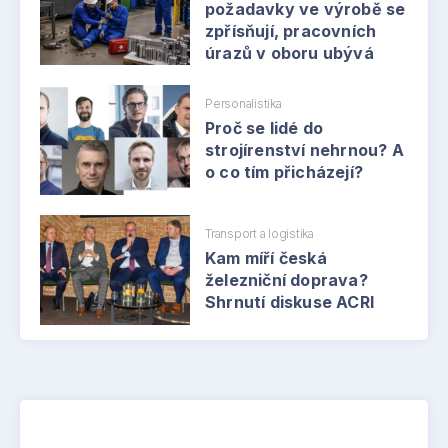
požadavky ve výrobě se
zpřísňují, pracovních
úrazů v oboru ubývá
Personalistika
Proč se lidé do
strojírenství nehrnou? A
o co tím přicházejí?
Transport a logistika
Kam míří česká
železniční doprava?
Shrnutí diskuse ACRI