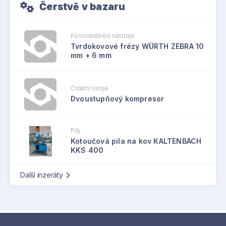
Čerstvě v bazaru
Kovoobráběcí nástroje
Tvrdokovové frézy WÜRTH ZEBRA 10
mm + 6 mm
Ostatní stroje
Dvoustupňový kompresor
Pily
Kotoučová pila na kov KALTENBACH
KKS 400
Další inzeráty