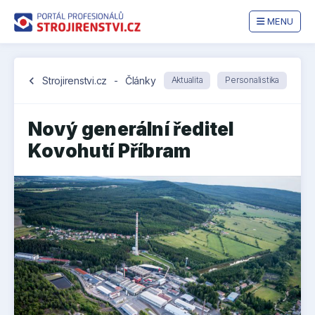
MENU
chevron_left
Strojirenstvi.cz
-
Články
Aktualita
Personalistika
Nový generální ředitel
Kovohutí Příbram