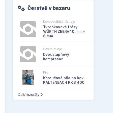
Čerstvě v bazaru
Kovoobráběcí nástroje
Tvrdokovové frézy
WÜRTH ZEBRA 10 mm +
6 mm
Ostatní stroje
Dvoustupňový
kompresor
Pily
Kotoučová pila na kov
KALTENBACH KKS 400
Další inzeráty