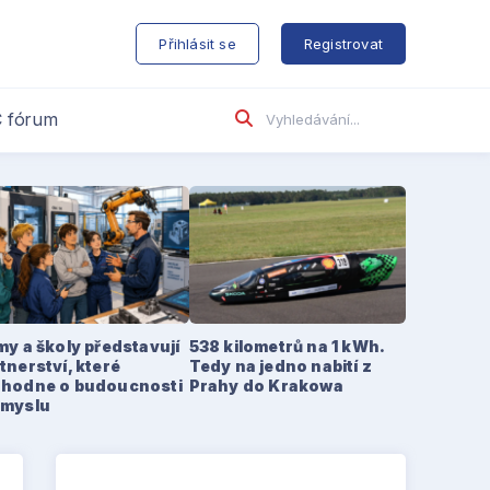
s
Přihlásit se
Registrovat
 fórum
my a školy představují
538 kilometrů na 1 kWh.
tnerství, které
Tedy na jedno nabití z
zhodne o budoucnosti
Prahy do Krakowa
ůmyslu