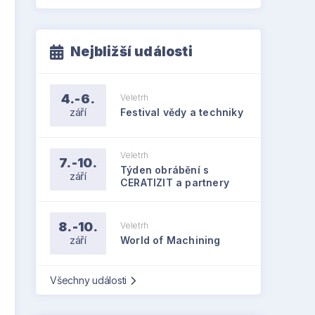
Nejbližší události
4.-6.
Veletrh
září
Festival vědy a techniky
Veletrh
7.-10.
Týden obrábění s
září
CERATIZIT a partnery
8.-10.
Veletrh
září
World of Machining
Všechny události