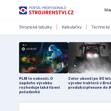
Ma
Strojnické tabulky
Kalkulačky
Technický 
PLM to nekončí. O
Zetor ukončí po 80 le
úspěchu výrobku
výrobu traktorů v Brně
rozhoduje také řízení
produkci přesune do 
požadavků