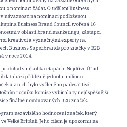
o ocenění nominovány na základě odborných
hou o nominaci žádat. O udělení Business
v návaznosti na nominaci podloženou
skupina Business Brand Council tvořená 16
nostmi v oblasti brand marketingu, zástupci
ými kreativci a význačnými experty na
zech Business Superbrands pro značky v B2B
á v roce 2014.
 probíhal v několika etapách. Nejdříve Úřad
il databázi přibližně jednoho milionu
ek a z nich bylo vyčleněno padesát tisíc
etošním ročníku komise vybírala ty nejúspěšnější
tisíce finálně nominovaných B2B značek.
ogram nezávislého hodnocení značek, který
 ve Velké Británii. Jeho cílem je upozornit na