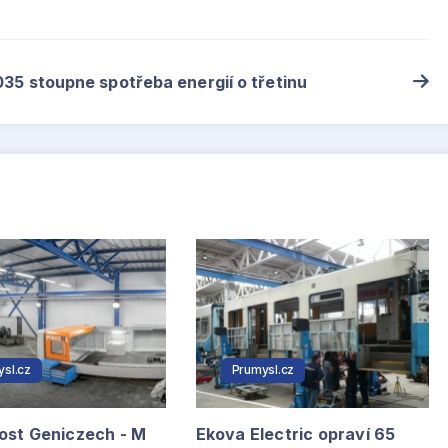
035 stoupne spotřeba energií o třetinu
sl.cz
Prumysl.cz
ost Geniczech - M
Ekova Electric opraví 65