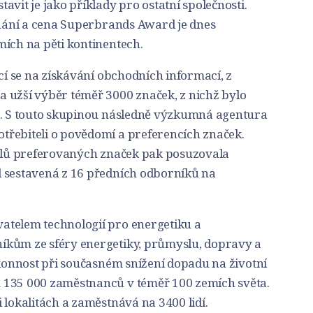
avit je jako příklady pro ostatní společnosti.
uznání a cena Superbrands Award je dnes
mích na pěti kontinentech.
ící se na získávání obchodních informací, z
 užší výběr téměř 3000 značek, z nichž bylo
h. S touto skupinou následně výzkumná agentura
řebiteli o povědomí a preferencích značek.
telů preferovaných značek pak posuzovala
 sestavená z 16 předních odborníků na
atelem technologií pro energetiku a
íkům ze sféry energetiky, průmyslu, dopravy a
ýkonnost při současném snížení dopadu na životní
 135 000 zaměstnanců v téměř 100 zemích světa.
 lokalitách a zaměstnává na 3400 lidí.