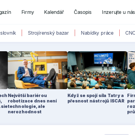
gazín
Firmy
Kalendář
Časopis
Inzerujte u ná
slovník
Strojírenský bazar
Nabídky práce
CNC
tech
Největší bariérou
Když se spojí síla Tatry a
Fir
,
robotizace dnes není
přesnost nástrojů ISCAR
par
Asie
technologie, ale
ro
nerozhodnost
pr