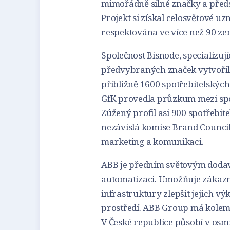
mimořádně silné značky a předst
Projekt si získal celosvětové 
respektována ve více než 90 ze
Společnost Bisnode, specializuj
předvybraných značek vytvořila
přibližně 1600 spotřebitelskýc
GfK provedla průzkum mezi spot
Zúžený profil asi 900 spotřebi
nezávislá komise Brand Council
marketing a komunikaci.
ABB je předním světovým dodav
automatizaci. Umožňuje zákazn
infrastruktury zlepšit jejich v
prostředí. ABB Group má kolem
V České republice působí v osmi