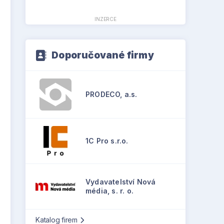
INZERCE
Doporučované firmy
PRODECO, a.s.
1C Pro s.r.o.
Vydavatelství Nová
média, s. r. o.
Katalog firem