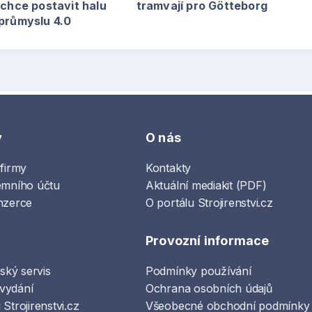
 chce postavit halu
tramvají pro Götteborg
 průmyslu 4.0
y
O nás
 firmy
Kontakty
emního účtu
Aktuální mediakit (PDF)
nzerce
O portálu Strojirenstvi.cz
Provozní informace
lský servis
Podmínky používání
vydání
Ochrana osobních údajů
Strojirenstvi.cz
Všeobecné obchodní podmínky