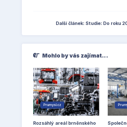
Další článek: Studie: Do roku 2
Mohlo by vás zajímat...
Prumysl.cz
Prumy
Rozsáhlý areál brněnského
Společn