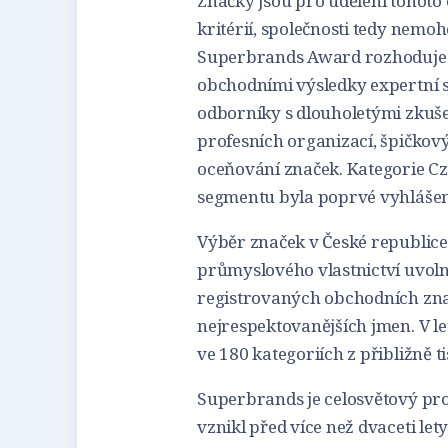
Značky jsou pro udělení tohot
kritérií, společnosti tedy nemo
Superbrands Award rozhoduje 
obchodními výsledky expertní 
odborníky s dlouholetými zkuše
profesních organizací, špičkov
oceňování značek. Kategorie C
segmentu byla poprvé vyhlášen
Výběr značek v České republice
průmyslového vlastnictví uvoln
registrovaných obchodních znač
nejrespektovanějších jmen. V l
ve 180 kategoriích z přibližně 
Superbrands je celosvětový pr
vznikl před více než dvaceti lety