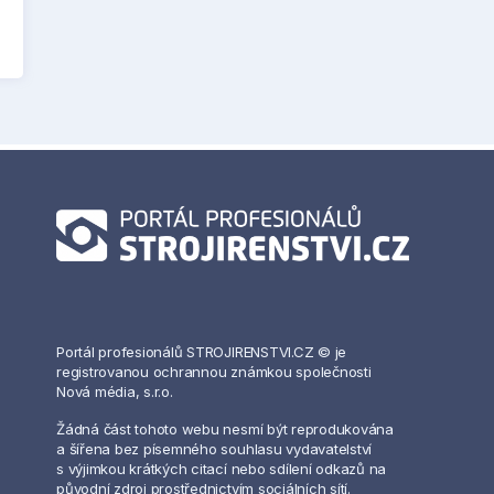
Portál profesionálů STROJIRENSTVI.CZ © je
registrovanou ochrannou známkou společnosti
Nová média, s.r.o.
Žádná část tohoto webu nesmí být reprodukována
a šířena bez písemného souhlasu vydavatelství
s výjimkou krátkých citací nebo sdílení odkazů na
původní zdroj prostřednictvím sociálních sítí.