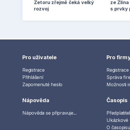
Zetoru zřejmě čeká velký
ze Zlína
rozvoj
s prvky
Pro uživatele
Pro firm
Registrace
Registrace
Přihlášení
Správa fir
Zapomenuté heslo
Možnosti i
Nápověda
Časopis
Nápověda se připravuje...
Předplatite
Ukázkové 
O časopisu 