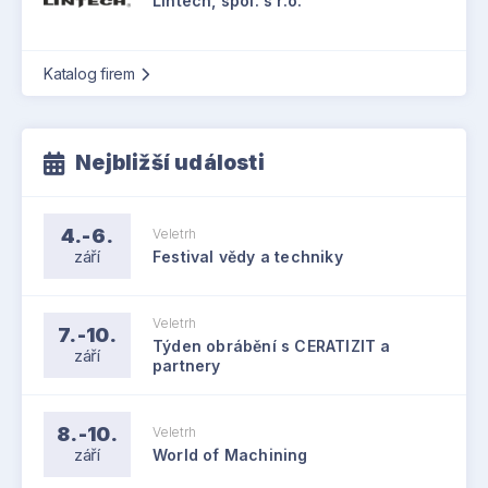
Lintech, spol. s r.o.
Katalog firem
Nejbližší události
4.-6.
Veletrh
září
Festival vědy a techniky
Veletrh
7.-10.
Týden obrábění s CERATIZIT a
září
partnery
8.-10.
Veletrh
září
World of Machining