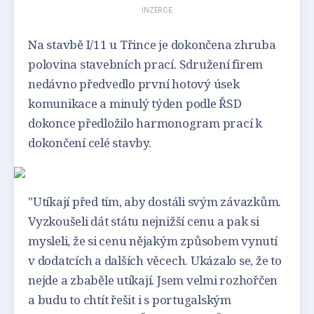
INZERCE
Na stavbě I/11 u Třince je dokončena zhruba
polovina stavebních prací. Sdružení firem
nedávno předvedlo první hotový úsek
komunikace a minulý týden podle ŘSD
dokonce předložilo harmonogram prací k
dokončení celé stavby.
"Utíkají před tím, aby dostáli svým závazkům.
Vyzkoušeli dát státu nejnižší cenu a pak si
mysleli, že si cenu nějakým způsobem vynutí
v dodatcích a dalších věcech. Ukázalo se, že to
nejde a zbaběle utíkají. Jsem velmi rozhořčen
a budu to chtít řešit i s portugalským