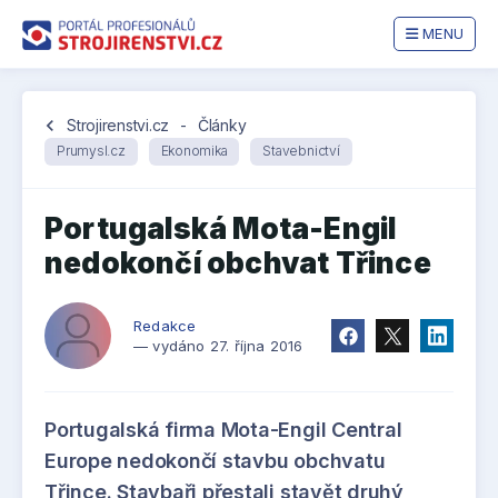
MENU
chevron_left
Strojirenstvi.cz
-
Články
Prumysl.cz
Ekonomika
Stavebnictví
Portugalská Mota-Engil
nedokončí obchvat Třince
Redakce
— vydáno 27. října 2016
Portugalská firma Mota-Engil Central
Europe nedokončí stavbu obchvatu
Třince. Stavbaři přestali stavět druhý