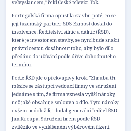
velvyslancem," řekl České televizi Ťok.
Portugalská firma opustila stavbu poté, co se
její tuzemský partner SDS Exmost dostal do
insolvence. Ředitelství silnic a dálnic (ŘSD),
které je investorem stavby, se nyní bude snažit
právní cestou dosáhnout toho, aby bylo dílo
předáno do užívání podle dříve dohodnutého
termínu.
Podle ŘSD jde o překvapivý krok. "Zhruba tři
měsíce se zástupci vedoucí firmy ve sdružení
jednáme s tím, že firma vznesla vyšší nároky,
než jaké obsahuje smlouva o dílo. Tyto nároky
ovšem nedoložili," dodal generální ředitel ŘSD
Jan Kroupa. Sdružení firem podle ŘSD
zvítězilo ve vyhlášeném výběrovém řízení