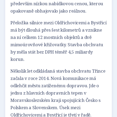
především nízkou nabídkovou cenou, kterou
opakovaně obhajovalo jako reálnou.
Přeložka silnice mezi Oldřichovicemi a Bystřicí
má být dlouhá přes šest kilometrů a vznikne
na ní celkem 12 mostních objektů a dvě
mimoúrovňové křižovatky. Stavba obchvatu
by měla stát bez DPH téměř 4,5 miliardy
korun.
Několik let odkládaná stavba obchvatu Třince
začala v roce 2014. Nová komunikace má
odlehčit městu zatíženému dopravou. Jde o
jednu z hlavních dopravních tepen v
Moravskoslezském kraji spojujících Česko s
Polskem a Slovenskem. Úsek mezi
Oldřichovicemi a Bystřicí je třetí v řadě.