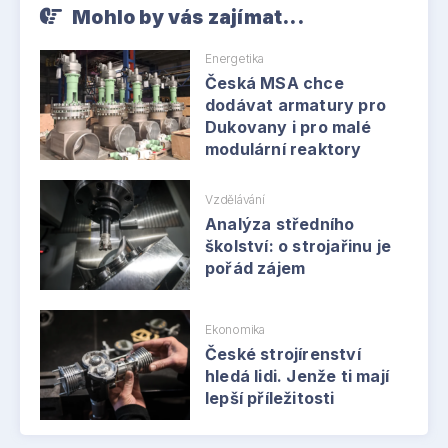
Mohlo by vás zajímat...
Energetika
Česká MSA chce
dodávat armatury pro
Dukovany i pro malé
modulární reaktory
Vzdělávání
Analýza středního
školství: o strojařinu je
pořád zájem
Ekonomika
České strojírenství
hledá lidi. Jenže ti mají
lepší příležitosti