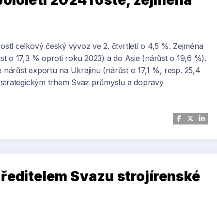
pololetí 2024 roste, zejména
ostl celkový český vývoz ve 2. čtvrtletí o 4,5 %. Zejména
t o 17,3 % oproti roku 2023) a do Asie (nárůst o 19,6 %).
é nárůst exportu na Ukrajinu (nárůst o 17,1 %, resp. 25,4
 strategickým trhem Svaz průmyslu a dopravy
ředitelem Svazu strojírenské