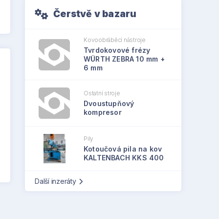
Čerstvě v bazaru
Kovoobráběcí nástroje
Tvrdokovové frézy
WÜRTH ZEBRA 10 mm +
6 mm
Ostatní stroje
Dvoustupňový
kompresor
Pily
Kotoučová pila na kov
KALTENBACH KKS 400
Další inzeráty