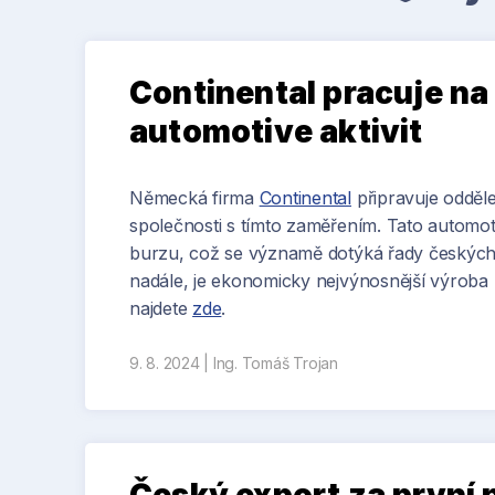
Continental pracuje n
automotive aktivit
Německá firma
Continental
připravuje odděl
společnosti s tímto zaměřením. Tato automoti
burzu, což se významě dotýká řady českých 
nadále, je ekonomicky nejvýnosnější výroba p
najdete
zde
.
9. 8. 2024
|
Ing. Tomáš Trojan