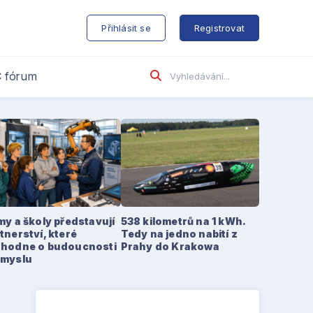
s
Přihlásit se
Registrovat
 fórum
my a školy představují
538 kilometrů na 1 kWh.
tnerství, které
Tedy na jedno nabití z
zhodne o budoucnosti
Prahy do Krakowa
ůmyslu