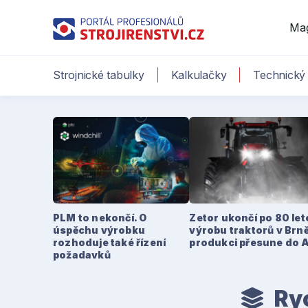
Ma
Strojnické tabulky
Kalkulačky
Technický 
PLM to nekončí. O
Zetor ukončí po 80 le
úspěchu výrobku
výrobu traktorů v Brně
rozhoduje také řízení
produkci přesune do 
požadavků
Ryc