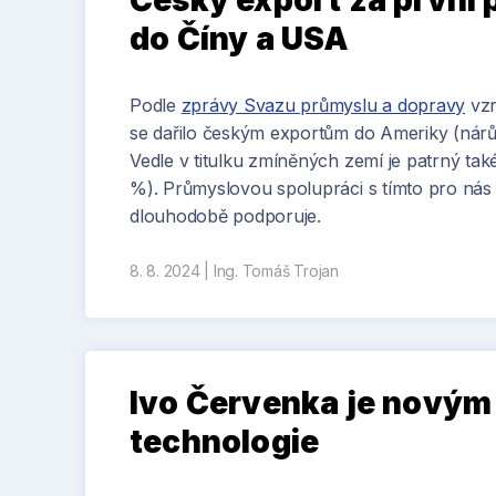
Český export za první 
do Číny a USA
Podle
zprávy Svazu průmyslu a dopravy
vzr
se dařilo českým exportům do Ameriky (nárůs
Vedle v titulku zmíněných zemí je patrný tak
%). Průmyslovou spolupráci s tímto pro nás
dlouhodobě podporuje.
8. 8. 2024
|
Ing. Tomáš Trojan
Ivo Červenka je novým 
technologie