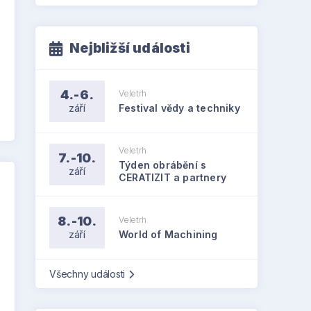
Nejbližší události
4.-6.
Veletrh
září
Festival vědy a techniky
Veletrh
7.-10.
Týden obrábění s
září
CERATIZIT a partnery
8.-10.
Veletrh
září
World of Machining
Všechny události