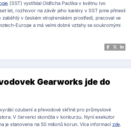
ogie
(SST) vystřídal Oldřicha Paclíka v květnu Ivo
set let, rozhovor na závěr jeho kariéry v SST jsme přinesli
ře zaběhlý v českém strojírenském prostředí, pracoval ve
anotech-Europe a má velmi dobré vztahy se soukromými
vodovek Gearworks jde do
á vyrábí ozubení a převodové skříně pro průmyslové
vestora. V červenci skončila v konkurzu. Nyní exekutor
ena je stanovena na 50 milionů korun. Více informací
zde
.