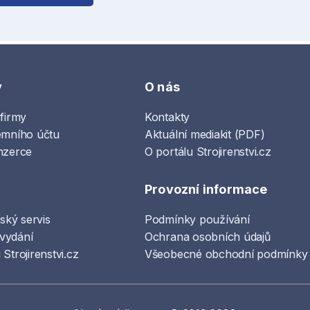
y
O nás
 firmy
Kontakty
emního účtu
Aktuální mediakit (PDF)
nzerce
O portálu Strojirenstvi.cz
Provozní informace
lský servis
Podmínky používání
vydání
Ochrana osobních údajů
Strojirenstvi.cz
Všeobecné obchodní podmínky