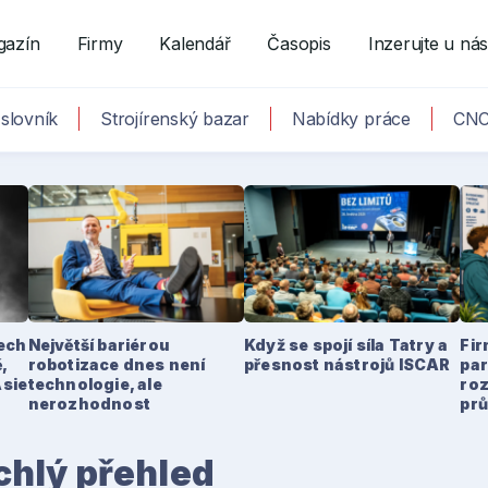
gazín
Firmy
Kalendář
Časopis
Inzerujte u ná
slovník
Strojírenský bazar
Nabídky práce
CNC
tech
Největší bariérou
Když se spojí síla Tatry a
Fir
,
robotizace dnes není
přesnost nástrojů ISCAR
par
Asie
technologie, ale
ro
nerozhodnost
pr
hlý přehled