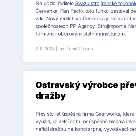
Na pozici ředitele
Svazu strojírenské technol
Červenka. Pan Paclík totu funkci zastával de
zde
. Nový ředitel Ivo Červenka je velmi dob
společnostech PP Agency, Strojimport a N
formami i oborovými státními institucemi.
8. 8. 2024
|
Ing. Tomáš Trojan
Ostravský výrobce pře
dražby
Přes sto let úspěšná firma Gearworks, kter
využití, již delší dobu neúspěšně hledala in
nařídil dražbu na konci srpna, vyvolávací c