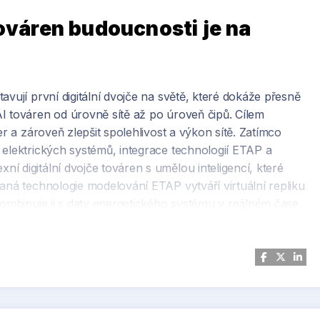
ehlivosti a bezpečnosti.
továren budoucnosti je na
yer, která firmám výrazně usnadňuje digitální
iremních dat pomocí pokročilých AI a ML algoritmů.
rmace pro optimalizaci řízení spotřeby energie a dalších
avují první digitální dvojče na světě, které dokáže přesně
nit efektivnější rozhodnutí, automatizovat operace a
I továren od úrovně sítě až po úroveň čipů. Cílem
.
er a zároveň zlepšit spolehlivost a výkon sítě. Zatímco
 elektrických systémů, integrace technologií ETAP a
 digitální dvojče továren s umělou inteligencí, které
aná technologie modelování ETAP vytváří virtuální repliku
kombinuje ji s daty energetického systému v reálném čase,
ní algoritmy analyzují a předpovídají vzorce spotřeby a
například simulovat elektrické systémy v různých
DIA představuje inovativní přístup „Grid to Chip“, který
, optimalizace výkonu a energetické účinnosti v éře umělé
ete ETAP je zvýšit přesnost modelování dynamického
 návrh napájecích systémů a optimalizuje energetickou