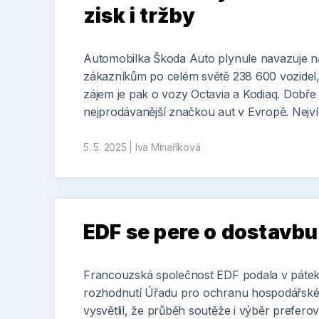
zisk i tržby
Automobilka Škoda Auto plynule navazuje na
zákazníkům po celém světě 238 600 vozidel, 
zájem je pak o vozy Octavia a Kodiaq. Dobře s
nejprodávanější značkou aut v Evropě. Nej
5. 5. 2025
|
Iva Minaříková
EDF se pere o dostavb
Francouzská společnost EDF podala v pátek 
rozhodnutí Úřadu pro ochranu hospodářské s
vysvětlil, že průběh soutěže i výběr prefe