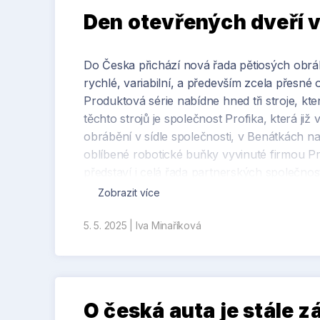
účinnost.
Den otevřených dveří ve
Do Česka přichází nová řada pětiosých obr
rychlé, variabilní, a především zcela přesné
Produktová série nabídne hned tři stroje, kt
těchto strojů je společnost Profika, která ji
obrábění v sídle společnosti, v Benátkách na
oblíbené robotické buňky vyvinuté firmou Pr
představí i celá řada partnerských společnost
nástrojů ISCAR ČR, který zde bude opět připr
Zobrazit více
KDY a KDE? 14. 5. 2025 od 9 hodin v sídle 
5. 5. 2025
|
Iva Minaříková
Více k produktové nabídce najdete pod odkaz
událostí na Strojirenstvi.cz.
O česká auta je stále 