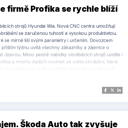
 firmě Profika se rychle blíží
áběcích strojů Hyundai Wia. Nová CNC centra umožňují
 obrábění se zaručenou tuhostí a vysokou produktivitou.
eré se mírně liší svými parametry i určením. Dovozcem
ž v příštím týdnu uvítá všechny zákazníky a zájemce o
d Jizerou. Mimo pestré nabídky obráběcích strojů uvidíte i
ofika a mnoho dalších novinek ze světa obrábění, které
í. Ke stálicím pak patří například dodavatel obráběcích
aven vyladit vaše obrábění těmi správnými nástroji.
firmy Profika, v Benátkách nad Jizerou.
em níže a další údaje k připravované akci pak v kalendáři
zájem. Škoda Auto tak zvyšuje