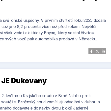
 své loňské úspěchy. V prvním čtvrtletí roku 2025 dodala
což je o 8,2 procenta více než před rokem. Největší
i však vede i elektrický Enyaq, který se stal čtvrtou
více svých vozů pak automobilka prodává v Německu.
u JE Dukovany
2. května u Krajského soudu v Brně žalobu proti
outěže. Brněnský soud zamítl její odvolání v dubnu a
rovaného dodavatele dostavby dvou bloků Jaderné