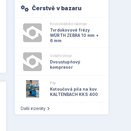
Čerstvě v bazaru
Kovoobráběcí nástroje
Tvrdokovové frézy
WÜRTH ZEBRA 10 mm +
6 mm
Ostatní stroje
Dvoustupňový
kompresor
Pily
Kotoučová pila na kov
KALTENBACH KKS 400
Další inzeráty