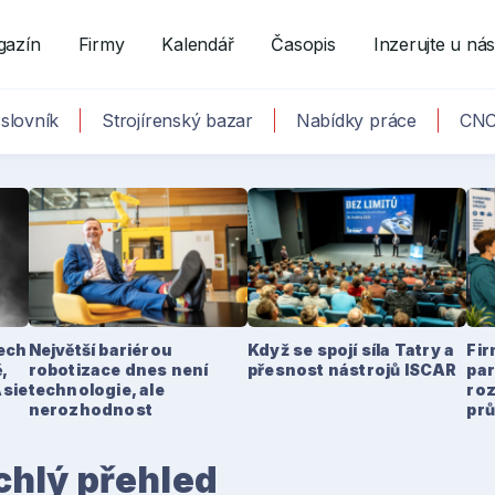
gazín
Firmy
Kalendář
Časopis
Inzerujte u ná
slovník
Strojírenský bazar
Nabídky práce
CNC
tech
Největší bariérou
Když se spojí síla Tatry a
Fir
,
robotizace dnes není
přesnost nástrojů ISCAR
par
Asie
technologie, ale
ro
nerozhodnost
pr
hlý přehled