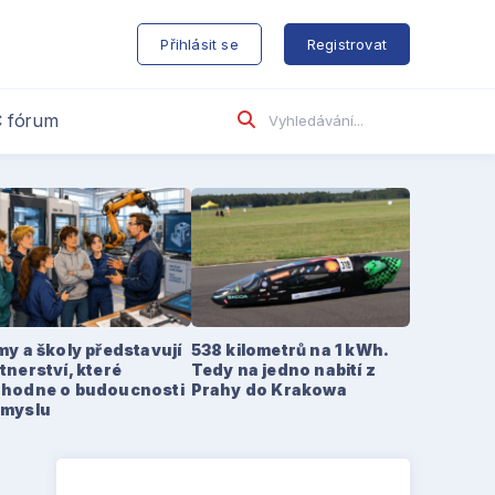
s
Přihlásit se
Registrovat
 fórum
my a školy představují
538 kilometrů na 1 kWh.
tnerství, které
Tedy na jedno nabití z
zhodne o budoucnosti
Prahy do Krakowa
ůmyslu