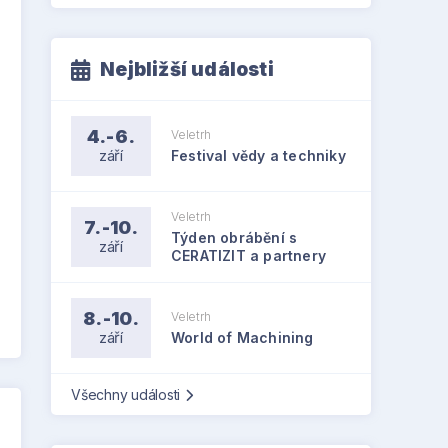
Nejbližší události
4.-6.
Veletrh
září
Festival vědy a techniky
Veletrh
7.-10.
Týden obrábění s
září
CERATIZIT a partnery
8.-10.
Veletrh
září
World of Machining
Všechny události