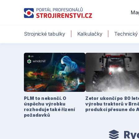
Ma
Strojnické tabulky
Kalkulačky
Technický 
PLM to nekončí. O
Zetor ukončí po 80 le
úspěchu výrobku
výrobu traktorů v Brně
rozhoduje také řízení
produkci přesune do 
požadavků
Ryc