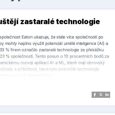
uštějí zastaralé technologie
 společnost Eaton ukazuje, že stále více společností po
by mohly naplno využít potenciál umělé inteligence (AI) a
33 % firem označilo zastaralé technologie za překážku
en 23 % společností. Tento posun o 10 procentních bodů za
amickému rozvoji aplikací AI a ML, které mají obrovský
ýhody a příležitosti, které tyto pokročilé technologie
nizace své IT infrastruktury.
rmaci průmyslu sehrají datová centra. Poskytují totiž
tu pro náročné AI a ML aplikace, na kterých bude stát
výroby. Průzkum ukázal, že datová centra intenzivně
pgradů zařízení (42,3 %) a zlepšování využití výkonu IT
ávku po výkonných AI řešeních, musí zajistit dostatečné