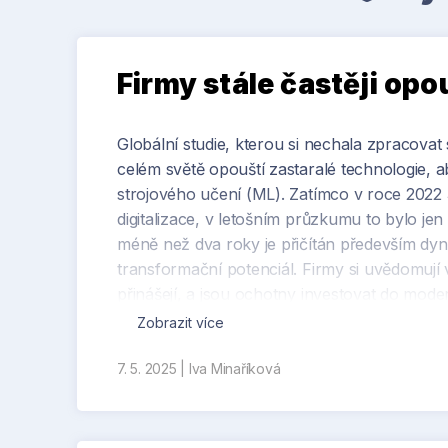
Firmy stále častěji opo
Globální studie, kterou si nechala zpracovat
celém světě opouští zastaralé technologie, a
strojového učení (ML). Zatímco v roce 2022 
digitalizace, v letošním průzkumu to bylo j
méně než dva roky je přičítán především dyn
transformační potenciál. Firmy si uvědomují v
přinášejí, a jsou ochotny investovat do moder
Zobrazit více
Klíčovou roli v nadcházející digitální transfo
nezbytnou infrastrukturu a výpočetní kapaci
7. 5. 2025
|
Iva Minaříková
digitalizace energetiky, komerčních budov i 
investují do rozšiřování kapacit (38,6 %), u
aktiv (32,8 %). Aby uspokojila rostoucí popt