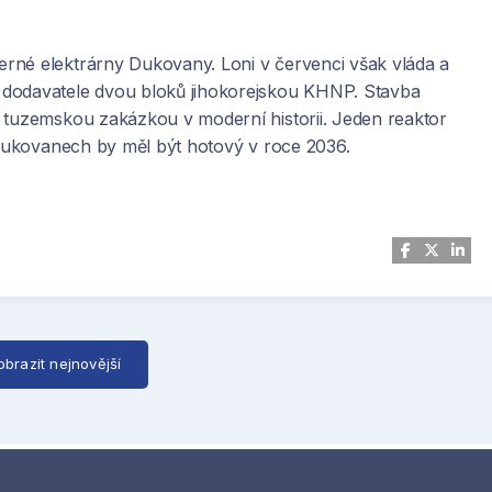
rné elektrárny Dukovany. Loni v červenci však vláda a
 dodavatele dvou bloků jihokorejskou KHNP. Stavba
 tuzemskou zakázkou v moderní historii. Jeden reaktor
v Dukovanech by měl být hotový v roce 2036.
obrazit nejnovější