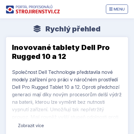
MENU
Rychlý přehled
Inovované tablety Dell Pro
Rugged 10 a 12
Společnost Dell Technologie představila nové
modely zařízení pro práci v náročném prostředí
Dell Pro Rugged Tablet 10 a 12. Oproti předchozí
generaci mají díky novým procesorům delší výdrž
na baterii, kterou lze vyměnit bez nutnosti
vypnutí zařízení. Umožňují tak nepřetržitý
provoz. Mají rovněž vyšší stupeň odolnosti proti
vnějšímu prostředí IP66. Odolné „rugged“
Zobrazit více
produkty nalézají uplatnění v oborech, které se