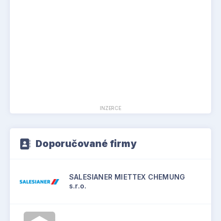
posílil vývoz do Německa, Francie a Polska,
zatímco pokles sledujeme u vývozu
do Spojeného království. Z kumulativního
pohledu je tak český export nadále stabilní v
rámci EU a zároveň vidíme prostor pro další
rozvoj na trzích mimo Evropu, kde české firmy
aktivně hledají nové příležitosti.“
INZERCE
Doporučované firmy
SALESIANER MIETTEX CHEMUNG
s.r.o.