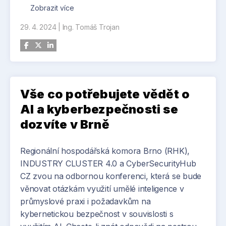
druhou s dosahem 30 metrů a ve stejné šířce.
Zobrazit více
Jedná se o technologicky vyspělá zařízení, která
29. 4. 2024
|
Ing. Tomáš Trojan
splňují nejnáročnější požadavky námořního
průmyslu. Po dokončení montáže lávky ve
sviadnovském závodu se zkontroluje veškerá
instalace kabeláže a hydrauliky. Následně tým
zaměstnanců Huisman Czech Republic zařízení
Vše co potřebujete vědět o
postupně oživí, zprovozní a otestuje jeho funkce
a limity. Po úspěšném provozním testu přichází
AI a kyberbezpečnosti se
na řadu finální test za účasti zástupců zákazníka.
dozvíte v Brně
Lávky jsou osazeny systémem kompenzace
Regionální hospodářská komora Brno (RHK),
pohybu, který umožňuje bezpečný přechod i v
INDUSTRY CLUSTER 4.0 a CyberSecurityHub
případě houpání lodi na vlnách. Teleskopická
CZ zvou na odbornou konferenci, která se bude
část můstku dosedne na plošinu a hydraulický
věnovat otázkám využití umělé inteligence v
systém s ní zajišťuje trvalý kontakt. Výroba
průmyslové praxi i požadavkům na
prvních čtyř kusů přechodových lávek v
kybernetickou bezpečnost v souvislosti s
Huisman Czech Republic začala v roce 2023,