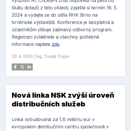
využitím AI. Chcete-li znát odpovědi na pestrou
dokončení a plné otestování je naplánováno na
škálu dotazů z této oblasti, zapište si termín 16. 5.
první polovinu roku 2024. Zároveň se již začaly
2024 a vydejte se do sídla RHK Brno na
svařovat další kusy, rozměrově o trochu větší,
brněnské výstaviště. Konference je bezplatná a
které budou dokončeny na začátku roku 2025.
účastníkům slibuje zajímavý odborný program.
Po dokončení bude zakázka převážena ze
Registraci zvládnete a všechny potřebné
Sviadnova do přístavu v Nizozemí, kde se lávky
informace najdete
zde
.
nainstalují přímo na loď.
29. 4. 2024
|
Ing. Tomáš Trojan
Nová linka NSK zvýší úroveň
distribučních služeb
Linka vybudovaná za 1,6 miliónu eur v
evropském distribučním centru společnosti v