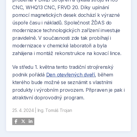
Slavnostní otevření se uskuteční 15. května 2024.
CNC, WHQ13 CNC, FRVD 20. Díky upínání
Tato akce, jejíž součástí budou komentované
pomocí magnetických desek dochází k výrazné
prohlídky nové linky, živé demonstrace a
úspoře času i nákladů. Společnost ŽĎAS do
prezentace zdůrazňující úsilí společnosti NSK
modernizace technologických zařízení investuje
Europe v oblasti inovací a zvyšování kvality,
pravidelně. V současnosti zde tak probíhají i
představuje významný milník na cestě
modernizace v chemické laboratoři a byla
společnosti k excelentní výrobě.
zahájena i montáž rekonstrukce na kovací lince.
Ve středu 1. května tento tradiční strojírenský
podnik pořádá
Den otevřených dveří
, během
kterého bude možné se seznámit s vlastními
produkty i výrobním provozem. Připraven je pak i
atraktivní doprovodný program.
25. 4. 2024
|
Ing. Tomáš Trojan