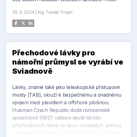
30. 4. 2024
|
Ing. Tomáš Trojan
Přechodové lávky pro
námořní průmysl se vyrábí ve
Sviadnově
Lávky, známé také jako teleskopické přístupové
mosty (TAB), slouží k bezpečnému a snadnému
spojení mezi plavidlem a offshore plošinou.
Huisman Czech Republic dodá nizozemské
společnosti SMST celkem devět těchto
přechodových lávek ve dvou variantách, jednou
s dosahem 25 metrů a průchozí šířkou 1,2 metru,