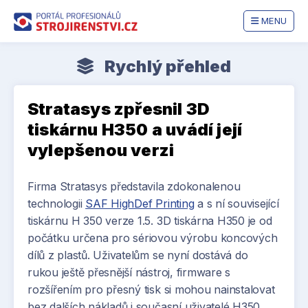
MENU
Rychlý přehled
Stratasys zpřesnil 3D
tiskárnu H350 a uvádí její
vylepšenou verzi
Firma Stratasys představila zdokonalenou
technologii
SAF HighDef Printing
a s ní související
tiskárnu H 350 verze 1.5. 3D tiskárna H350 je od
počátku určena pro sériovou výrobu koncových
dílů z plastů. Uživatelům se nyní dostává do
rukou ještě přesnější nástroj, firmware s
rozšířením pro přesný tisk si mohou nainstalovat
bez dalších nákladů i současní uživatelé H350.