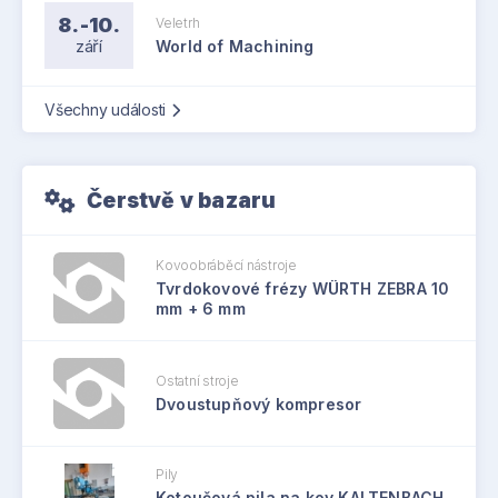
8.-10.
Veletrh
září
World of Machining
Všechny události
Čerstvě v bazaru
Kovoobráběcí nástroje
Tvrdokovové frézy WÜRTH ZEBRA 10
mm + 6 mm
Ostatní stroje
Dvoustupňový kompresor
Pily
Kotoučová pila na kov KALTENBACH