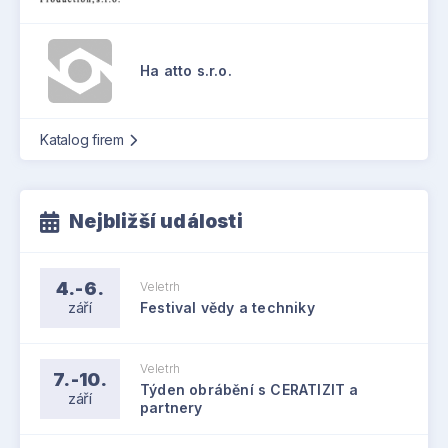
Ha atto s.r.o.
Katalog firem
Nejbližší události
4.-6.
Veletrh
září
Festival vědy a techniky
Veletrh
7.-10.
Týden obrábění s CERATIZIT a
září
partnery