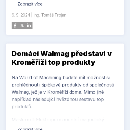
propojení s firmou Biko, která nabízí multifunkční
Zobrazit více
průmyslové vysavače Freddy. Zástupci
6. 9. 2024
|
Ing. Tomáš Trojan
společnosti přímo na veletrhu předvedou
praktickou ukázku výkonu těchto vysavačů.
Návštěvníci World of Machining tak budou mít
možnost vidět obě zařízení v chodu. Výhodou je
prodloužení životnosti obráběcích kapalin, částí
Domácí Walmag představí v
obráběcích strojů, odstranění problémů s
Foto: EROWA
obráběcími kapalinami. Výrazná úspora na
Kroměříži top produkty
olejové hospodářství a servis obráběcích strojů.
www.worldofmachining.cz
Na World of Machining budete mít možnost si
prohlédnout i špičkové produkty od společnosti
Walmag, jež je v Kroměříži doma. Mimo jiné
například následující hvězdnou sestavu top
produktů.
Mastermill: Elektropermanentní magnetický
upínač, který vám umožní frézovat, brousit a
Zobrazit více