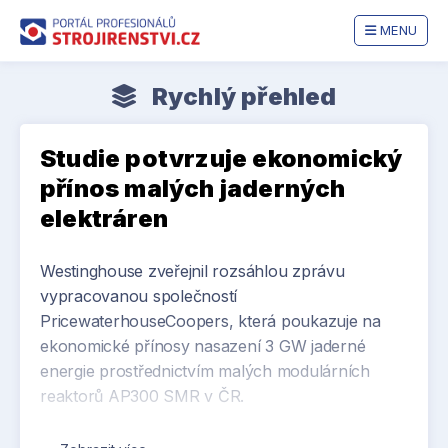
MENU
Rychlý přehled
Studie potvrzuje ekonomický
přínos malých jaderných
elektráren
Westinghouse zveřejnil rozsáhlou zprávu
vypracovanou společností
PricewaterhouseCoopers, která poukazuje na
ekonomické přínosy nasazení 3 GW jaderné
energie prostřednictvím malých modulárních
reaktorů AP300 SMR v ČR.
Klíčové závěry