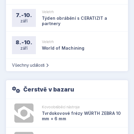
Veletrh
7.-10.
Týden obrábění s CERATIZIT a
září
partnery
8.-10.
Veletrh
září
World of Machining
Všechny události
Čerstvě v bazaru
Kovoobráběcí nástroje
Tvrdokovové frézy WÜRTH ZEBRA 10
mm + 6 mm