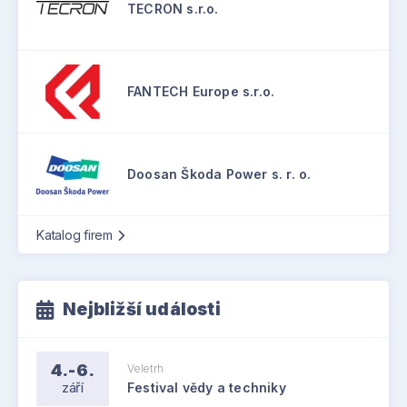
TECRON s.r.o.
FANTECH Europe s.r.o.
Foto: Walmag
Doosan Škoda Power s. r. o.
Katalog firem
Nejbližší události
4.-6.
Veletrh
září
Festival vědy a techniky