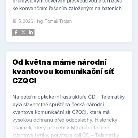
průmyslovým odvětvím přesvědčivou alternativu
ke konvenčním řešením založeným na bateriích.
18. 5. 2026
|
Ing. Tomáš Trojan
Od května máme národní
kvantovou komunikační síť
CZQCI
Na páteřní optické infrastruktuře ČD – Telematiky
byla slavnostně spuštěna česká národní
kvantová komunikační síť CZQCI, která má
vysokou ochranu před odposlechy. Historický
okamžik, který proběhl v Mezinárodní den
kvantové fyziky, potvrzuje roli ČD – Telematiky