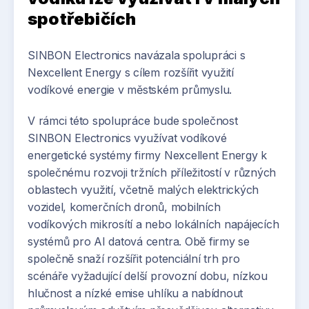
nejrychleji adoptované technologie v historii.
spotřebičích
V českém prostředí je patrný posun od testování
SINBON Electronics navázala spolupráci s
k systematickému využívání v provozu. Asociace
Nexcellent Energy s cílem rozšířit využití
malých a středních podniků vyhlásila rok 2026
vodíkové energie v městském průmyslu.
rokem umělé inteligence a spustila celonárodní
iniciativu zaměřenou na praktické nasazení
V rámci této spolupráce bude společnost
technologie v menších firmách. Příklady
SINBON Electronics využívat vodíkové
konkrétních aplikací se objevují napříč odvětvími.
energetické systémy firmy Nexcellent Energy k
Například společnost Mews integruje nástroje
společnému rozvoji tržních příležitostí v různých
umělé inteligence do své platformy pro hotelový
oblastech využití, včetně malých elektrických
management, zatímco Naberius Tech vyvíjí
vozidel, komerčních dronů, mobilních
simulační prostředí pro trénink AI systémů v
vodíkových mikrosítí a nebo lokálních napájecích
podmínkách blízkých reálnému provozu.
systémů pro AI datová centra. Obě firmy se
společně snaží rozšířit potenciální trh pro
scénáře vyžadující delší provozní dobu, nízkou
hlučnost a nízké emise uhlíku a nabídnout