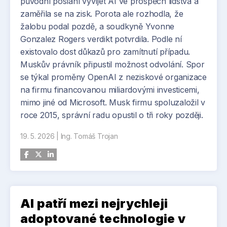
původní poslání vyvíjet AI ve prospěch lidstva a
zaměřila se na zisk. Porota ale rozhodla, že
žalobu podal pozdě, a soudkyně Yvonne
Gonzalez Rogers verdikt potvrdila. Podle ní
existovalo dost důkazů pro zamítnutí případu.
Muskův právník připustil možnost odvolání. Spor
se týkal proměny OpenAI z neziskové organizace
na firmu financovanou miliardovými investicemi,
mimo jiné od Microsoft. Musk firmu spoluzaložil v
roce 2015, správní radu opustil o tři roky později.
19. 5. 2026
|
Ing. Tomáš Trojan
AI patří mezi nejrychleji
adoptované technologie v