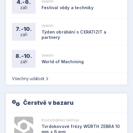
4.-6.
Veletrh
září
Festival vědy a techniky
Veletrh
7.-10.
Týden obrábění s CERATIZIT a
září
partnery
8.-10.
Veletrh
září
World of Machining
Všechny události
Čerstvě v bazaru
Kovoobráběcí nástroje
Tvrdokovové frézy WÜRTH ZEBRA 10
mm + 6 mm