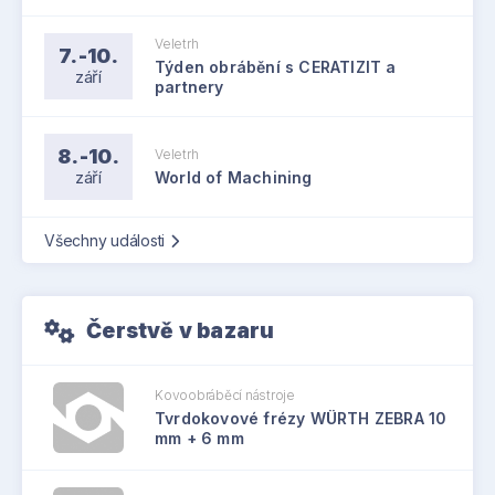
Veletrh
7.-10.
Týden obrábění s CERATIZIT a
září
partnery
8.-10.
Veletrh
září
World of Machining
Všechny události
Čerstvě v bazaru
Kovoobráběcí nástroje
Tvrdokovové frézy WÜRTH ZEBRA 10
mm + 6 mm