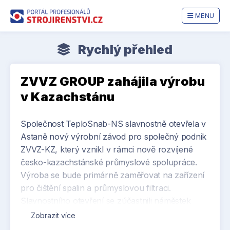
MENU
Rychlý přehled
ZVVZ GROUP zahájila výrobu
v Kazachstánu
Společnost TeploSnab-NS slavnostně otevřela v
Astaně nový výrobní závod pro společný podnik
ZVVZ-KZ, který vznikl v rámci nově rozvíjené
česko-kazachstánské průmyslové spolupráce.
Výroba se bude primárně zaměřovat na zařízení
pro čištění spalin a průmyslovou filtraci.
Slavnostního otevření se zúčastnili náměstek
ministra energetiky Republiky Kazachstán Sungat
Zobrazit více
Yesimkhanov a velvyslanec České republiky v