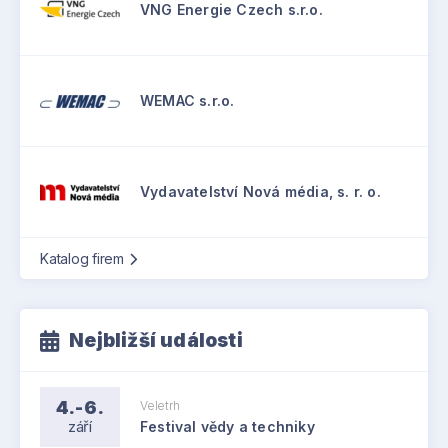
VNG Energie Czech s.r.o.
WEMAC s.r.o.
Vydavatelství Nová média, s. r. o.
Katalog firem
Nejbližší události
4.-6.
Veletrh
září
Festival vědy a techniky