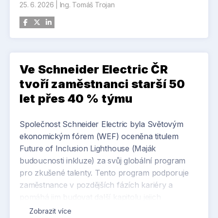
25. 6. 2026
|
Ing. Tomáš Trojan
Kazachstánu Pavol Šepelák.
Přesun části výroby přímo do Kazachstánu
představuje strategickou reakci na požadavky
místního trhu a současně významně posiluje
konkurenceschopnost ZVVZ GROUP v regionu
Ve Schneider Electric ČR
Střední Asie. Lokální výroba umožní zkrátit
tvoří zaměstnanci starší 50
dodací lhůty, snížit logistické náklady a zajistit
let přes 40 % týmu
bezprostřední blízkost zákazníkům.
Společnost Schneider Electric byla Světovým
ekonomickým fórem (WEF) oceněna titulem
Future of Inclusion Lighthouse (Maják
budoucnosti inkluze) za svůj globální program
pro zkušené talenty. Tento program podporuje
zaměstnance v pozdějších fázích kariéry a
pomáhá jim budovat další kapitolu jejich
profesního života prostřednictvím
Zobrazit více