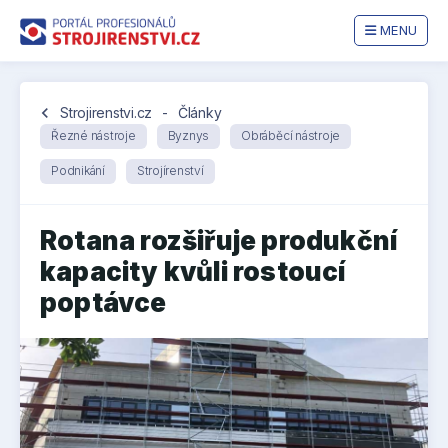
MENU
chevron_left
Strojirenstvi.cz
-
Články
Řezné nástroje
Byznys
Obráběcí nástroje
Podnikání
Strojírenství
Rotana rozšiřuje produkční
kapacity kvůli rostoucí
poptávce