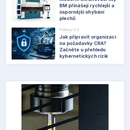
BM přinášejí rychlejší a
úspornější ohýbání
plechů
Průmysl 4.0
Jak připravit organizaci
na požadavky CRA?
Začněte u přehledu
kybernetických rizik