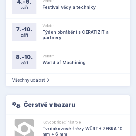
4.-6.
Veletrh
září
Festival vědy a techniky
Veletrh
7.-10.
Týden obrábění s CERATIZIT a
září
partnery
8.-10.
Veletrh
září
World of Machining
Všechny události
Čerstvě v bazaru
Kovoobráběcí nástroje
Tvrdokovové frézy WÜRTH ZEBRA 10
mm + 6 mm