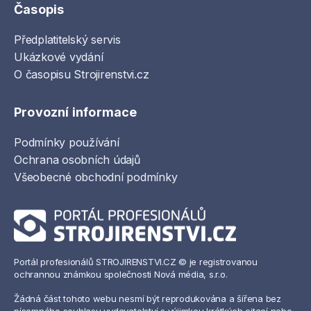
Časopis
Předplatitelský servis
Ukázkové vydání
O časopisu Strojirenstvi.cz
Provozní informace
Podmínky používání
Ochrana osobních údajů
Všeobecné obchodní podmínky
Portál profesionálů STROJIRENSTVI.CZ © je registrovanou
ochrannou známkou společnosti Nová média, s.r.o.
Žádná část tohoto webu nesmí být reprodukována a šířena bez
písemného souhlasu vydavatelství s výjimkou krátkých citací nebo