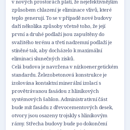
v nových prostorách platí, že nejefektivnějším
způsobem chlazení je eliminace vlivů, které
teplo generují. To se v případě nové budovy
daří několika způsoby včetně toho, že její
první a druhé podlaží jsou zapuštěny do
svažitého terénu a třetí nadzemní podlaží je
stíněné tak, aby docházelo k maximální
eliminaci slunečných zisků.
Celá budova je navržena v nízkoenergetickém
standardu. Železobetonová konstrukce je
izolována kontaktní minerální izolací s
provětrávanou fasádou z hliníkových
systémových šablon. Administrativní část
bude mít fasádu z dřevocementových desek,
otvory jsou osazeny trojskly s hliníkovým
rámy. Střecha budovy bude po dokončení