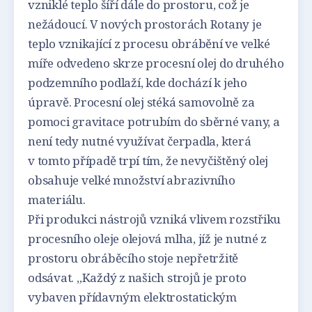
vzniklé teplo šíří dále do prostoru, což je
nežádoucí. V nových prostorách Rotany je
teplo vznikající z procesu obrábění ve velké
míře odvedeno skrze procesní olej do druhého
podzemního podlaží, kde dochází k jeho
úpravě. Procesní olej stéká samovolně za
pomoci gravitace potrubím do sběrné vany, a
není tedy nutné využívat čerpadla, která
v tomto případě trpí tím, že nevyčištěný olej
obsahuje velké množství abrazivního
materiálu.
Při produkci nástrojů vzniká vlivem rozstřiku
procesního oleje olejová mlha, jíž je nutné z
prostoru obráběcího stoje nepřetržitě
odsávat. „Každý z našich strojů je proto
vybaven přídavným elektrostatickým