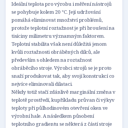
Ideální teplota pro výrobu i měření nástrojů
se pohybuje kolem 20 °C. Její udržování
pomáhá eliminovat množství problémů,
protože teplotní roztažnost je při broušení na
tisíciny milimetru významným faktorem.
Teplotní stabilita však není důležitá jenom
kvůli roztažnosti obráběných dílců, ale
především s ohledem na roztažnost
obráběcího stroje. Výrobci strojů se je proto
snaží produkovat tak, aby svojí konstrukcí co
nejvíce eliminovali dilataci.
Někdy totiž stačí zdánlivě marginální změna v
teplotě prostředí, kupříkladu průvan či výkyv
teploty při půlhodinovém otevření oken ve
výrobní hale. A následkem působení
teplotního gradientu se některá z částí stroje