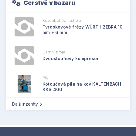
Čerstvě v bazaru
Kovoobráběcí nástroje
Tvrdokovové frézy WÜRTH ZEBRA 10
mm + 6 mm
Ostatní stroje
Dvoustupňový kompresor
Pily
Kotoučová pila na kov KALTENBACH
KKS 400
Další inzeráty