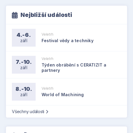
Nejbližší události
4.-6.
Veletrh
září
Festival vědy a techniky
Veletrh
7.-10.
Týden obrábění s CERATIZIT a
září
partnery
8.-10.
Veletrh
září
World of Machining
Všechny události