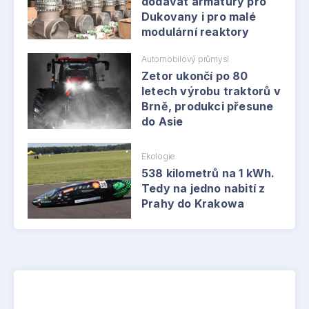
dodávat armatury pro
Dukovany i pro malé
modulární reaktory
Automobilový průmysl
Zetor ukončí po 80
letech výrobu traktorů v
Brně, produkci přesune
do Asie
Ekologie
538 kilometrů na 1 kWh.
Tedy na jedno nabití z
Prahy do Krakowa