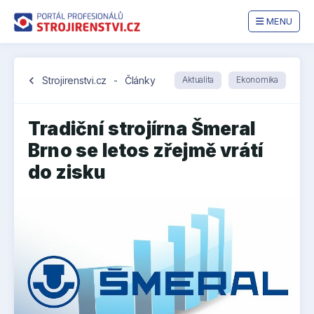
MENU
chevron_left
Strojirenstvi.cz
-
Články
Aktualita
Ekonomika
Tradiční strojírna Šmeral
Brno se letos zřejmě vrátí
do zisku