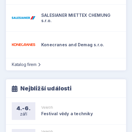
SALESIANER MIETTEX CHEMUNG
s.r.o.
Konecranes and Demag s.r.o.
Katalog firem
Nejbližší události
4.-6.
Veletrh
září
Festival vědy a techniky
Veletrh