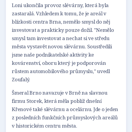
Loni ukončila provoz slévárny, která byla
zastaralá. Vzhledem k tomu, že je areál v
blízkosti centra Brna, nemělo smysl do něj
investovat a prakticky pouze dožil. "Nemělo
smysl tam investovat a nechat si ve středu
města vystavět novou slévárnu. Soustředili
jsme naše podnikatelské aktivity ke
kovárenství, oboru který je podporován
růstem automobilového průmyslu," uvedl
Zoufalý.
Šmeral Brno navazuje v Brně na slavnou
firmu Storek, která měla poblíž dnešní
Křenové také slévárnu a ocelárnu. Jde o jeden
z posledních funkčních průmyslových areálů
v historickém centru města.