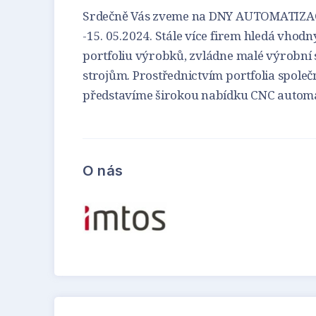
Srdečně Vás zveme na DNY AUTOMATIZACE, k
-15. 05.2024. Stále více firem hledá vhod
portfoliu výrobků, zvládne malé výrobní sé
strojům. Prostřednictvím portfolia spole
představíme širokou nabídku CNC automat
O nás