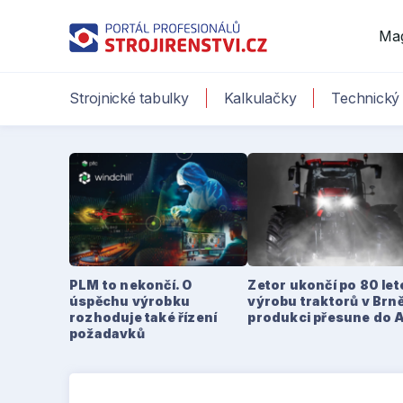
Ma
Strojnické tabulky
Kalkulačky
Technický 
PLM to nekončí. O
Zetor ukončí po 80 le
úspěchu výrobku
výrobu traktorů v Brně
rozhoduje také řízení
produkci přesune do 
požadavků