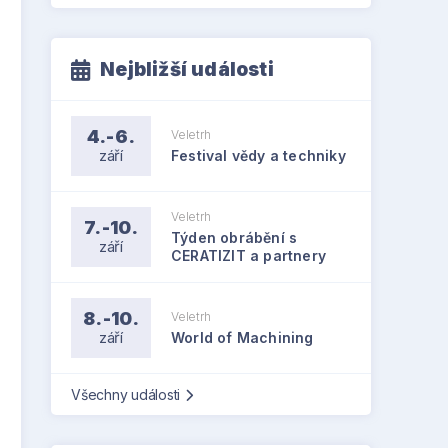
Nejbližší události
4.-6.
Veletrh
září
Festival vědy a techniky
Veletrh
7.-10.
Týden obrábění s
září
CERATIZIT a partnery
8.-10.
Veletrh
září
World of Machining
Všechny události