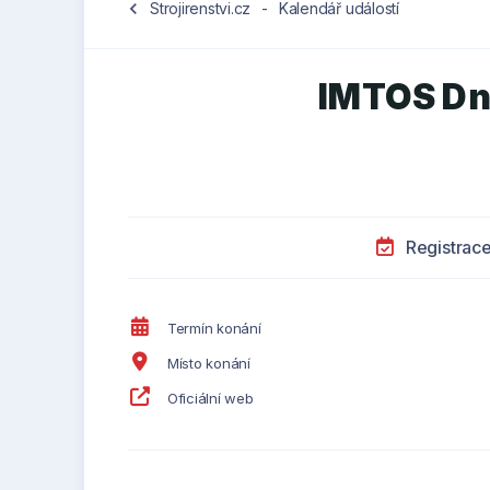
chevron_left
Strojirenstvi.cz
-
Kalendář událostí
IMTOS Dn
Registrac
Termín konání
Místo konání
Oficiální web