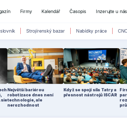
gazín
Firmy
Kalendář
Časopis
Inzerujte u ná
slovník
Strojírenský bazar
Nabídky práce
CNC
tech
Největší bariérou
Když se spojí síla Tatry a
Fir
,
robotizace dnes není
přesnost nástrojů ISCAR
par
Asie
technologie, ale
ro
nerozhodnost
pr