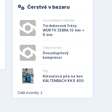
Čerstvě v bazaru
Kovoobráběcí nástroje
Tvrdokovové frézy
WÜRTH ZEBRA 10 mm +
6 mm
Ostatní stroje
Dvoustupňový
kompresor
Pily
Kotoučová pila na kov
KALTENBACH KKS 400
Další inzeráty