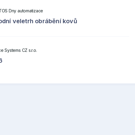
TOS Dny automatizace
dní veletrh obrábění kovů
e Systems CZ s.r.o.
6