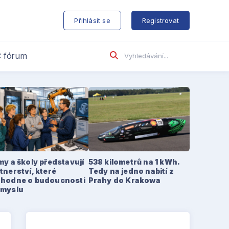
s
Přihlásit se
Registrovat
 fórum
my a školy představují
538 kilometrů na 1 kWh.
tnerství, které
Tedy na jedno nabití z
zhodne o budoucnosti
Prahy do Krakowa
ůmyslu