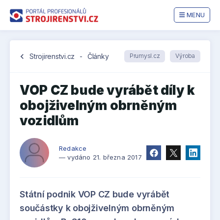
MENU
chevron_left
Strojirenstvi.cz
-
Články
Prumysl.cz
Výroba
VOP CZ bude vyrábět díly k
obojživelným obrněným
vozidlům
Redakce
— vydáno 21. března 2017
Státní podnik VOP CZ bude vyrábět
součástky k obojživelným obrněným