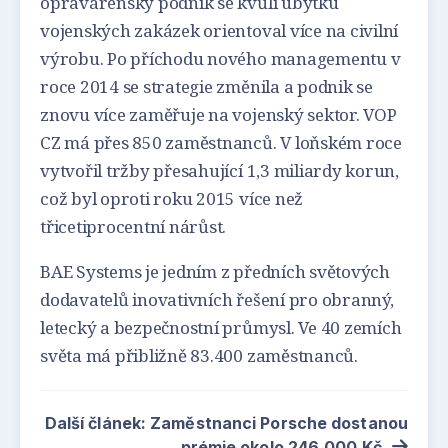
opravárenský podnik se kvůli úbytku
vojenských zakázek orientoval více na civilní
výrobu. Po příchodu nového managementu v
roce 2014 se strategie změnila a podnik se
znovu více zaměřuje na vojenský sektor. VOP
CZ má přes 850 zaměstnanců. V loňském roce
vytvořil tržby přesahující 1,3 miliardy korun,
což byl oproti roku 2015 více než
třicetiprocentní nárůst.
BAE Systems je jedním z předních světových
dodavatelů inovativních řešení pro obranný,
letecký a bezpečnostní průmysl. Ve 40 zemích
světa má přibližně 83.400 zaměstnanců.
Další článek: Zaměstnanci Porsche dostanou
prémie okolo 246.000 Kč