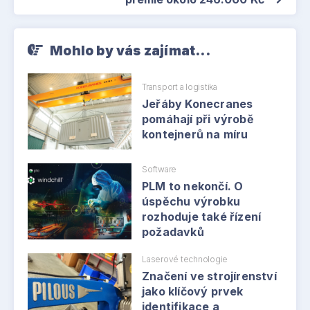
Mohlo by vás zajímat...
Transport a logistika
Jeřáby Konecranes
pomáhají při výrobě
kontejnerů na míru
Software
PLM to nekončí. O
úspěchu výrobku
rozhoduje také řízení
požadavků
Laserové technologie
Značení ve strojírenství
jako klíčový prvek
identifikace a