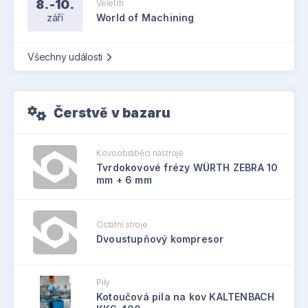
8.-10.
Veletrh
září
World of Machining
Všechny události
Čerstvě v bazaru
Kovoobráběcí nástroje
Tvrdokovové frézy WÜRTH ZEBRA 10
mm + 6 mm
Ostatní stroje
Dvoustupňový kompresor
Pily
Kotoučová pila na kov KALTENBACH