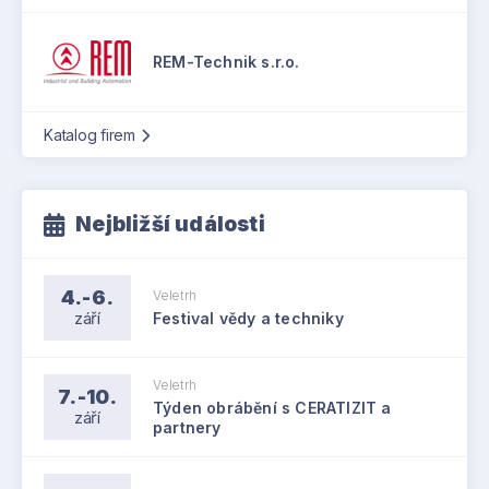
REM-Technik s.r.o.
Katalog firem
Nejbližší události
4.-6.
Veletrh
září
Festival vědy a techniky
Veletrh
7.-10.
Týden obrábění s CERATIZIT a
září
partnery