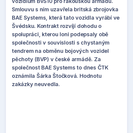
vozidlům BvS10 pro rakouskou armádu.
Smlouvu s ním uzavřela britská zbrojovka
BAE Systems, která tato vozidla vyrábí ve
Švédsku. Kontrakt rozvíjí dohodu o
spolupráci, kterou loni podepsaly obě
společnosti v souvislosti s chystaným
tendrem na obměnu bojových vozidel
pěchoty (BVP) v české armádě. Za
společnost BAE Systems to dnes ČTK
oznámila Šárka Štočková. Hodnotu
zakázky neuvedla.