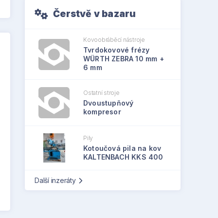
Čerstvě v bazaru
Kovoobráběcí nástroje
Tvrdokovové frézy
WÜRTH ZEBRA 10 mm +
6 mm
Ostatní stroje
Dvoustupňový
kompresor
Pily
Kotoučová pila na kov
KALTENBACH KKS 400
Další inzeráty