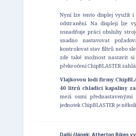
Nyní lze tento displej využít 
odstranění. Na displeji lze v
usnadňuje práci obsluhy stroje
snadno nastavovat požadov
kontrolovat stav filtrů nebo sle
zde také možnost nastavit si 
překročení ChipBLASTER zahlás
Vlajkovou lodí firmy ChipBL
40 litrů chladicí kapaliny 
mezi osmi přednastavenými 
jednotek ChipBLASTER je několi
Další článek: Atherton Bikes v