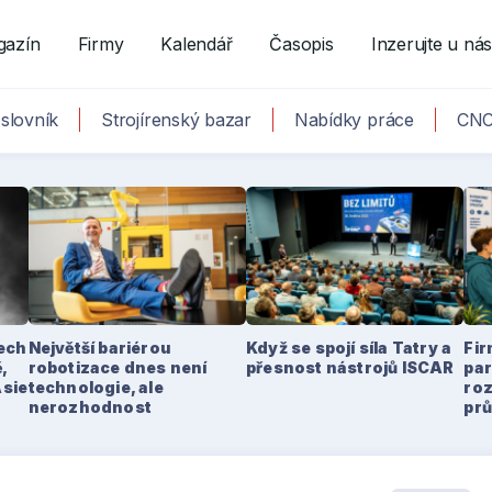
gazín
Firmy
Kalendář
Časopis
Inzerujte u ná
slovník
Strojírenský bazar
Nabídky práce
CNC
tech
Největší bariérou
Když se spojí síla Tatry a
Fir
,
robotizace dnes není
přesnost nástrojů ISCAR
par
Asie
technologie, ale
ro
nerozhodnost
pr