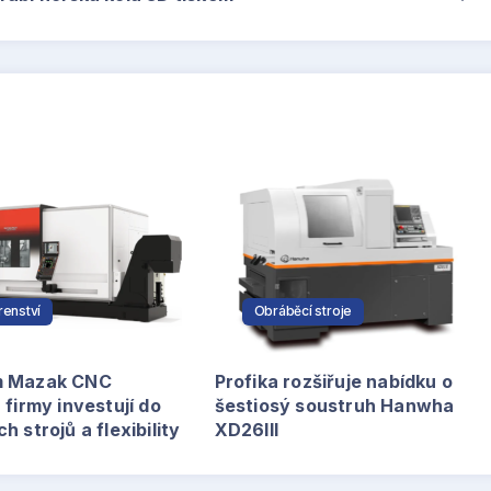
írenství
Obráběcí stroje
m Mazak CNC
Profika rozšiřuje nabídku o
 firmy investují do
šestiosý soustruh Hanwha
h strojů a flexibility
XD26III