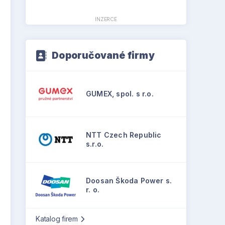
INZERCE
Doporučované firmy
GUMEX, spol. s r.o.
NTT Czech Republic
s.r.o.
Doosan Škoda Power s.
r. o.
Katalog firem