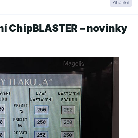
Obrábění
ní ChipBLASTER – novinky