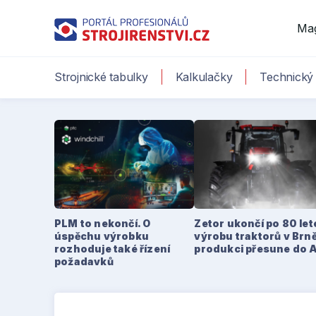
Ma
Strojnické tabulky
Kalkulačky
Technický 
PLM to nekončí. O
Zetor ukončí po 80 le
úspěchu výrobku
výrobu traktorů v Brně
rozhoduje také řízení
produkci přesune do 
požadavků