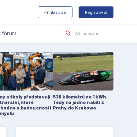
s
Přihlásit se
Registrovat
 fórum
my a školy představují
538 kilometrů na 1 kWh.
tnerství, které
Tedy na jedno nabití z
zhodne o budoucnosti
Prahy do Krakowa
ůmyslu