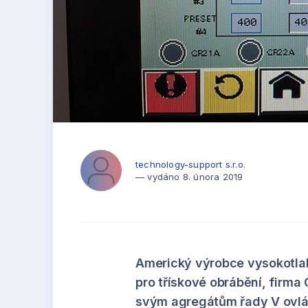
technology-support s.r.o.
— vydáno 8. února 2019
Americký výrobce vysokotla
pro třískové obrábění, firma
svým agregátům řady V ovlá