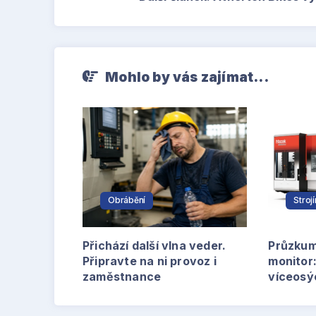
Mohlo by vás zajímat...
Obrábění
Stroj
Přichází další vlna veder.
Průzku
Připravte na ni provoz i
monitor:
zaměstnance
víceosýc