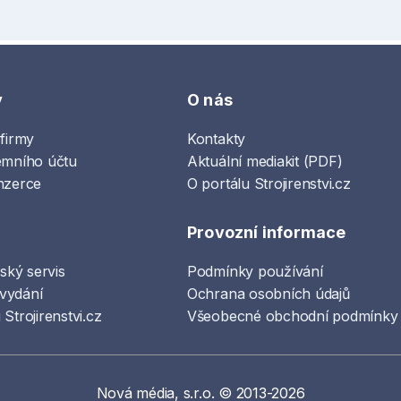
y
O nás
 firmy
Kontakty
emního účtu
Aktuální mediakit (PDF)
nzerce
O portálu Strojirenstvi.cz
Provozní informace
lský servis
Podmínky používání
vydání
Ochrana osobních údajů
Strojirenstvi.cz
Všeobecné obchodní podmínky
Nová média, s.r.o. © 2013-2026