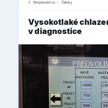
chevron_left
Strojirenstvi.cz
-
Články
Vysokotlaké chlaze
v diagnostice