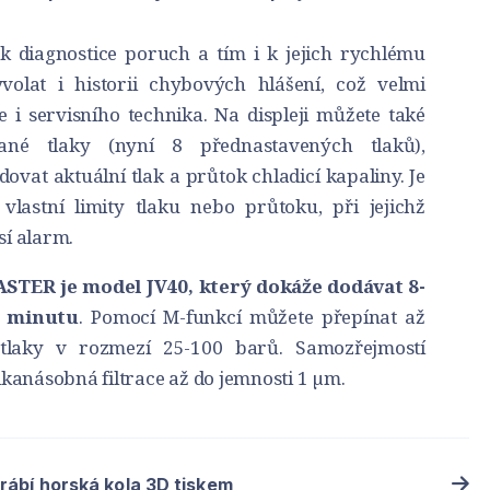
i k diagnostice poruch a tím i k jejich rychlému
yvolat i historii chybových hlášení, což velmi
 i servisního technika. Na displeji můžete také
ané tlaky (nyní 8 přednastavených tlaků),
dovat aktuální tlak a průtok chladicí kapaliny. Je
vlastní limity tlaku nebo průtoku, při jejichž
í alarm.
ASTER je model JV40, který dokáže dodávat 8-
za minutu
. Pomocí M-funkcí můžete přepínat až
tlaky v rozmezí 25-100 barů. Samozřejmostí
kanásobná filtrace až do jemnosti 1 µm.
yrábí horská kola 3D tiskem