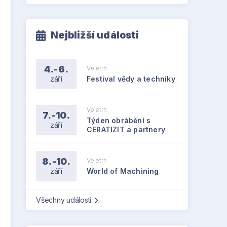
Nejbližší události
4.-6.
Veletrh
září
Festival vědy a techniky
Veletrh
7.-10.
Týden obrábění s
září
CERATIZIT a partnery
8.-10.
Veletrh
září
World of Machining
Všechny události