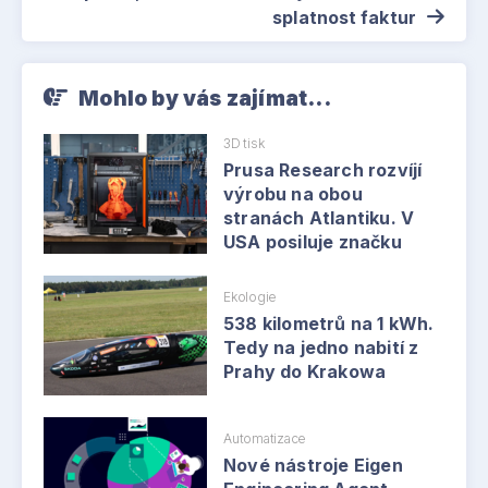
splatnost faktur
Mohlo by vás zajímat...
3D tisk
Prusa Research rozvíjí
výrobu na obou
stranách Atlantiku. V
USA posiluje značku
Ekologie
538 kilometrů na 1 kWh.
Tedy na jedno nabití z
Prahy do Krakowa
Automatizace
Nové nástroje Eigen