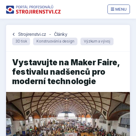
MENU
chevron_left
Strojirenstvi.cz
-
Články
3D tisk
Konstruování a design
Výzkum a vývoj
Vystavujte na Maker Faire,
festivalu nadšenců pro
moderní technologie