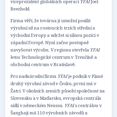
viceprezident globálních operací
YFAI
Joel
Beezhold.
Firma věří, že továrna jí umožní posílit
výrobní síť na rostoucích trzích střední a
východní Evropy a udržet si silnou pozici v
západní Evropě. Nyní začne postupně
navyšovat výrobu. V regionu otevřela
YFAI
letos Technologické centrum v Trenčíně a
obchodní centrum v Bratislavě.
Pro nadnárodní firmu
YFAI
je podnik v Plané
druhý výrobní závod v Česku, první má v
Žatci. V okolních zemích působí společnost na
Slovensku a v Maďarsku, evropská centrála
sídlí v německém Neussu.
YFAI
s centrálou v
Šanghaji má 110 výrobních závodů a