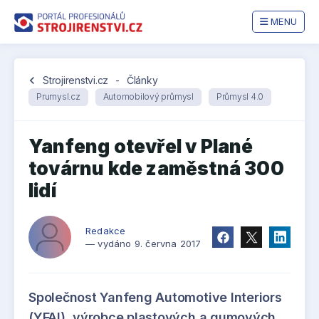
MENU
chevron_left
Strojirenstvi.cz
-
Články
Prumysl.cz
Automobilový průmysl
Průmysl 4.0
Yanfeng otevřel v Plané
továrnu kde zaměstná 300
lidí
Redakce
— vydáno 9. června 2017
Společnost Yanfeng Automotive Interiors
(YFAI), výrobce plastových a gumových