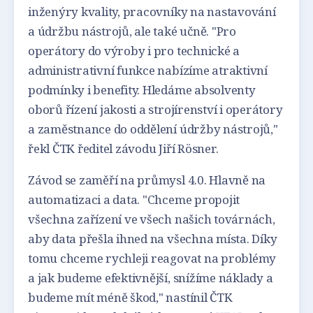
inženýry kvality, pracovníky na nastavování
a údržbu nástrojů, ale také učně. "Pro
operátory do výroby i pro technické a
administrativní funkce nabízíme atraktivní
podmínky i benefity. Hledáme absolventy
oborů řízení jakosti a strojírenství i operátory
a zaměstnance do oddělení údržby nástrojů,"
řekl ČTK ředitel závodu Jiří Rösner.
Závod se zaměří na průmysl 4.0. Hlavně na
automatizaci a data. "Chceme propojit
všechna zařízení ve všech našich továrnách,
aby data přešla ihned na všechna místa. Díky
tomu chceme rychleji reagovat na problémy
a jak budeme efektivnější, snížíme náklady a
budeme mít méně škod," nastínil ČTK