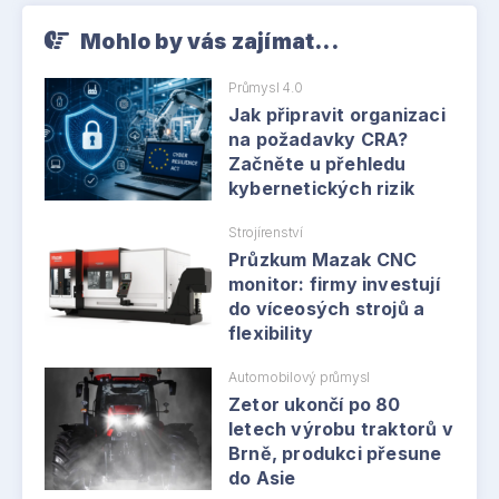
Mohlo by vás zajímat...
Průmysl 4.0
Jak připravit organizaci
na požadavky CRA?
Začněte u přehledu
kybernetických rizik
Strojírenství
Průzkum Mazak CNC
monitor: firmy investují
do víceosých strojů a
flexibility
Automobilový průmysl
Zetor ukončí po 80
letech výrobu traktorů v
Brně, produkci přesune
do Asie