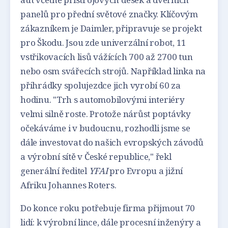
panelů pro přední světové značky. Klíčovým
zákazníkem je Daimler, připravuje se projekt
pro Škodu. Jsou zde univerzální robot, 11
vstřikovacích lisů vážících 700 až 2700 tun
nebo osm svářecích strojů. Například linka na
přihrádky spolujezdce jich vyrobí 60 za
hodinu. "Trh s automobilovými interiéry
velmi silně roste. Protože nárůst poptávky
očekáváme i v budoucnu, rozhodli jsme se
dále investovat do našich evropských závodů
a výrobní sítě v České republice," řekl
generální ředitel
YFAI
pro Evropu a jižní
Afriku Johannes Roters.
Do konce roku potřebuje firma přijmout 70
lidí: k výrobní lince, dále procesní inženýry a