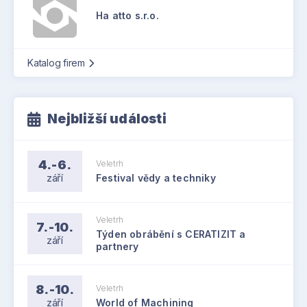
Ha atto s.r.o.
Katalog firem
Nejbližší události
4.-6.
Veletrh
září
Festival vědy a techniky
Veletrh
7.-10.
Týden obrábění s CERATIZIT a
září
partnery
8.-10.
Veletrh
září
World of Machining