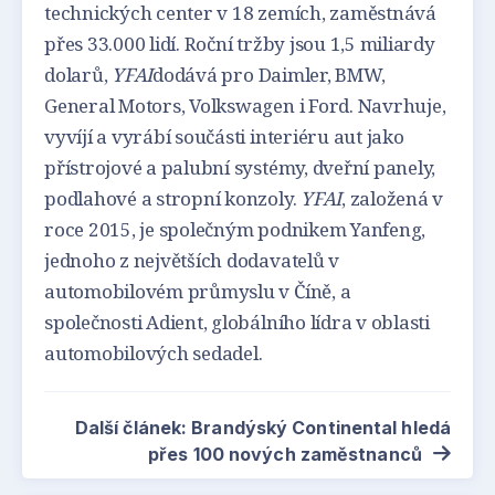
technických center v 18 zemích, zaměstnává
přes 33.000 lidí. Roční tržby jsou 1,5 miliardy
dolarů,
YFAI
dodává pro Daimler, BMW,
General Motors, Volkswagen i Ford. Navrhuje,
vyvíjí a vyrábí součásti interiéru aut jako
přístrojové a palubní systémy, dveřní panely,
podlahové a stropní konzoly.
YFAI
, založená v
roce 2015, je společným podnikem Yanfeng,
jednoho z největších dodavatelů v
automobilovém průmyslu v Číně, a
společnosti Adient, globálního lídra v oblasti
automobilových sedadel.
Další článek: Brandýský Continental hledá
přes 100 nových zaměstnanců