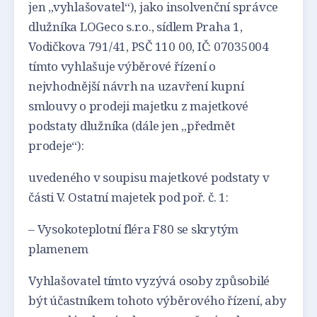
jen „vyhlašovatel“), jako insolvenční správce
dlužníka LOGeco s.r.o., sídlem Praha 1,
Vodičkova 791/41, PSČ 110 00, IČ: 07035004
tímto vyhlašuje výběrové řízení o
nejvhodnější návrh na uzavření kupní
smlouvy o prodeji majetku z majetkové
podstaty dlužníka (dále jen „předmět
prodeje“):
uvedeného v soupisu majetkové podstaty v
části V. Ostatní majetek pod poř. č. 1:
– Vysokoteplotní fléra F80 se skrytým
plamenem
Vyhlašovatel tímto vyzývá osoby způsobilé
být účastníkem tohoto výběrového řízení, aby