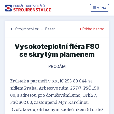
MENU
chevron_left
Strojirenstvi.cz
-
Bazar
+ Přidat inzerát
Vysokoteplotní fléra F80
se skrytým plamenem
PRODÁM
Zrůstek a partneři v.o.s., IČ 255 89 644, se
sídlem Praha, Arbesovo nám. 257/7, PSČ 150
00, s adresou pro doručování Brno, Orlí 27,
PSČ 602 00, zastoupená Mgr. Karolínou
Dvořákovou, ohlášeným společníkem (dále též