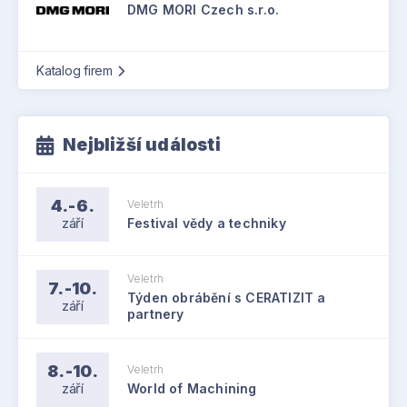
DMG MORI Czech s.r.o.
Katalog firem
Nejbližší události
4.-6.
Veletrh
září
Festival vědy a techniky
Veletrh
7.-10.
Týden obrábění s CERATIZIT a
září
partnery
8.-10.
Veletrh
září
World of Machining