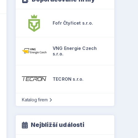
Fofr Čtyřicet s.r.o.
VNG Energie Czech
s.r.o.
TECRON s.r.o.
Katalog firem
Nejbližší události