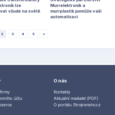
tronik lze
Murrelektronik a
vat všude na světě
murrplastik pomůže vaší
automatizaci
2
3
4
5
>
y
O nás
 firmy
Kontakty
emního účtu
Aktuální mediakit (PDF)
nzerce
O portálu Strojirenstvi.cz