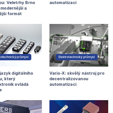
ou: Veletrhy Brno
automatizací
 modernější a
ější formát
rotechnický průmysl
Elektrotechnický průmysl
 jazyk digitálního
Vario-X: skvělý nástroj pro
u, který
decentralizovanou
ktronik ovládá
automatizaci
e