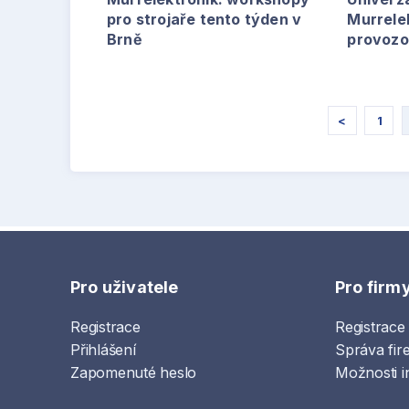
pro strojaře tento týden v
Murrelek
Brně
provozo
<
1
Pro uživatele
Pro firm
Registrace
Registrace
Přihlášení
Správa fir
Zapomenuté heslo
Možnosti i