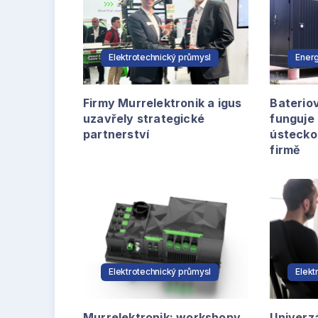
Elektrotechnický průmysl
Energ
Firmy Murrelektronik a igus
Baterio
uzavřely strategické
funguje 
partnerství
ústeckoo
firmě
Elektrotechnický průmysl
Elekt
Murrelektronik: workshopy
Univerz