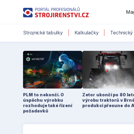
Ma
Strojnické tabulky
Kalkulačky
Technický 
PLM to nekončí. O
Zetor ukončí po 80 le
úspěchu výrobku
výrobu traktorů v Brně
rozhoduje také řízení
produkci přesune do 
požadavků