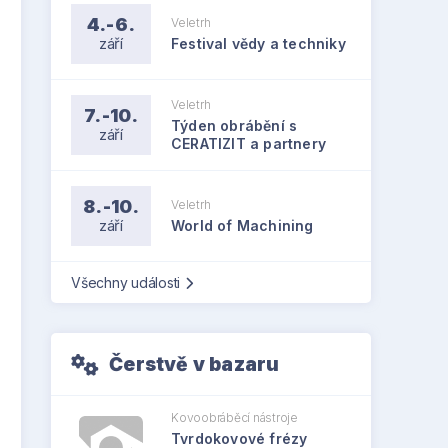
4.-6.
Veletrh
září
Festival vědy a techniky
Veletrh
7.-10.
Týden obrábění s
září
CERATIZIT a partnery
8.-10.
Veletrh
září
World of Machining
Všechny události
Čerstvě v bazaru
Kovoobráběcí nástroje
Tvrdokovové frézy