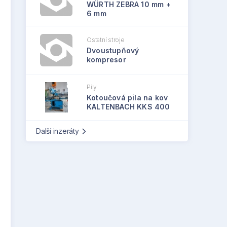
WÜRTH ZEBRA 10 mm +
6 mm
Ostatní stroje
Dvoustupňový
kompresor
Pily
Kotoučová pila na kov
KALTENBACH KKS 400
Další inzeráty