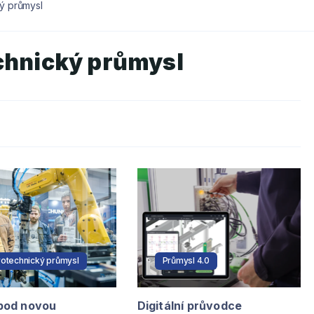
ký průmysl
chnický průmysl
rotechnický průmysl
Průmysl 4.0
pod novou
Digitální průvodce