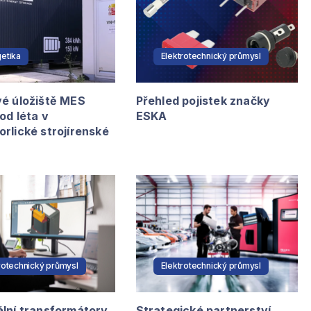
etika
Elektrotechnický průmysl
vé úložiště MES
Přehled pojistek značky
od léta v
ESKA
rlické strojírenské
rotechnický průmysl
Elektrotechnický průmysl
ální transformátory
Strategické partnerství