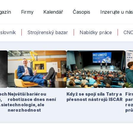
gazín
Firmy
Kalendář
Časopis
Inzerujte u ná
slovník
Strojírenský bazar
Nabídky práce
CNC
tech
Největší bariérou
Když se spojí síla Tatry a
Fir
,
robotizace dnes není
přesnost nástrojů ISCAR
par
Asie
technologie, ale
ro
nerozhodnost
pr