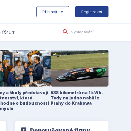
s
Přihlásit se
Registrovat
 fórum
my a školy představují
538 kilometrů na 1 kWh.
tnerství, které
Tedy na jedno nabití z
zhodne o budoucnosti
Prahy do Krakowa
ůmyslu
Doporučované firmy