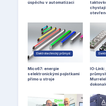
úspěchu v automatizaci
taktovk
chystají
otevřen
Elektrotechnický průmysl
Elekt
Mico67: energie
IO-Link:
s elektronickými pojistkami
průmysl
přímo u stroje
Murrele
dokonal