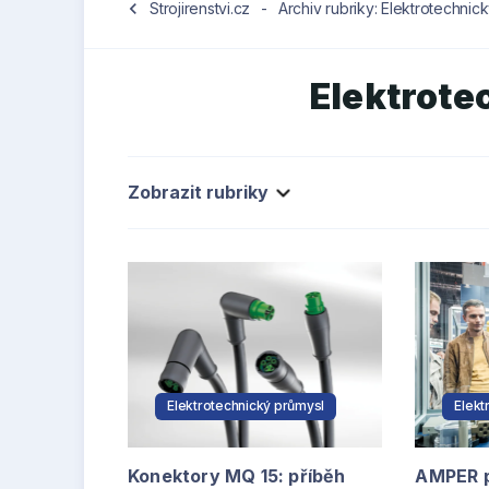
chevron_left
Strojirenstvi.cz
-
Archiv rubriky: Elektrotechnic
Elektrote
Zobrazit rubriky
Elektrotechnický průmysl
Elekt
Konektory MQ 15: příběh
AMPER 