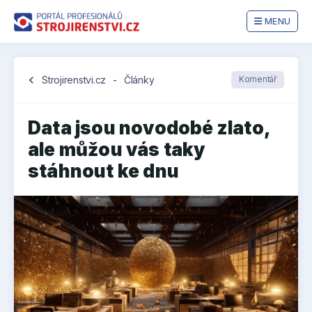
MENU
chevron_left
Strojirenstvi.cz
-
Články
Komentář
Data jsou novodobé zlato,
ale můžou vás taky
stáhnout ke dnu