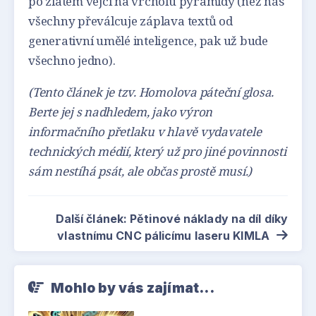
po zlatém vejci na vrcholu pyramidy (než nás
všechny převálcuje záplava textů od
generativní umělé inteligence, pak už bude
všechno jedno).
(Tento článek je tzv. Homolova páteční glosa.
Berte jej s nadhledem, jako výron
informačního přetlaku v hlavě vydavatele
technických médií, který už pro jiné povinnosti
sám nestíhá psát, ale občas prostě musí.)
Další článek: Pětinové náklady na díl díky
vlastnímu CNC pálicímu laseru KIMLA
Mohlo by vás zajímat...