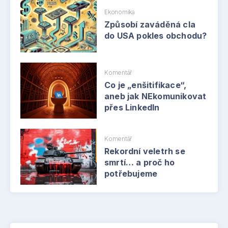
Ekonomika
Způsobí zaváděná cla
do USA pokles obchodu?
Komentář
Co je „enšitifikace“,
aneb jak NEkomunikovat
přes LinkedIn
Komentář
Rekordní veletrh se
smrtí… a proč ho
potřebujeme