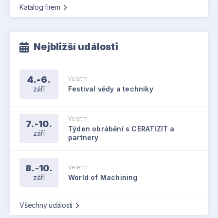
Katalog firem
Nejbližší události
4.-6.
Veletrh
září
Festival vědy a techniky
Veletrh
7.-10.
Týden obrábění s CERATIZIT a
září
partnery
8.-10.
Veletrh
září
World of Machining
Všechny události