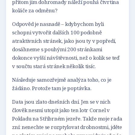
přitom jim dohromady náleží pouhá čtvrtina
koláče za odměnu?
Odpověd je nasnadě – kdybychom byli
schopni vytvořit dalších 100 podobně
atraktivních stránek, jako jsou ty v popředí,
dosáhneme s pouhými 200 stránkami
dokonce vyšší návštěvnosti, než o kolik se teď
v součtu stará stránek několik tisíc.
Následuje samozřejmě analýza toho, co je
žádáno. Protože tam je poptávka.
Data jsou zlato dnešních dní. Jen se v nich
člověk nesmí utopit jako ten lotr Cornel v
Pokladu na Stříbrném jezeře. Takže moje rada
zní: nenechte se rozptylovat drobnostmi, jděte