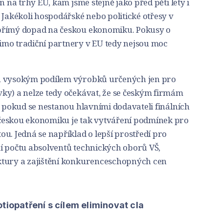
n na trhy EU, kam jsme stejně jako před pěti lety i
 Jakékoli hospodářské nebo politické otřesy v
přímý dopad na českou ekonomiku. Pokusy o
mo tradiční partnery v EU tedy nejsou moc
n vysokým podílem výrobků určených jen pro
ky) a nelze tedy očekávat, že se českým firmám
, pokud se nestanou hlavními dodavateli finálních
českou ekonomiku je tak vytváření podmínek pro
u. Jedná se například o lepší prostředí pro
í počtu absolventů technických oborů VŠ,
ktury a zajištění konkurenceschopných cen
tiopatření s cílem eliminovat cla