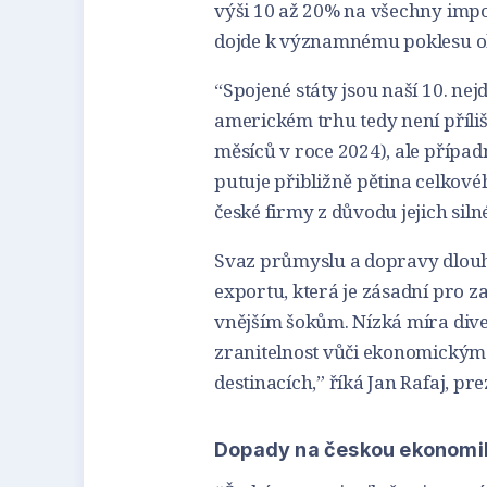
výši 10 až 20% na všechny impor
dojde k významnému poklesu o
“Spojené státy jsou naší 10. nejd
americkém trhu tedy není příliš
měsíců v roce 2024), ale přípa
putuje přibližně pětina celkov
české firmy z důvodu jejich si
Svaz průmyslu a dopravy dlouho
exportu, která je zásadní pro za
vnějším šokům. Nízká míra div
zranitelnost vůči ekonomickým
destinacích,” říká Jan Rafaj, p
Dopady na českou ekonomi