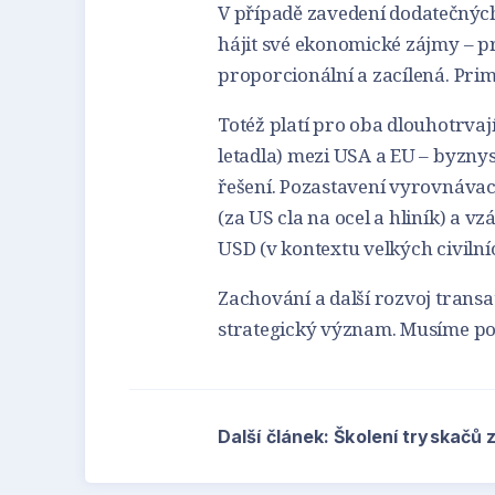
V případě zavedení dodatečnýc
hájit své ekonomické zájmy – p
proporcionální a zacílená. Prim
Totéž platí pro oba dlouhotrvají
letadla) mezi USA a EU – byznys
řešení. Pozastavení vyrovnávac
(za US cla na ocel a hliník) a 
USD (v kontextu velkých civilní
Zachování a další rozvoj trans
strategický význam. Musíme po
Další článek: Školení tryskačů z