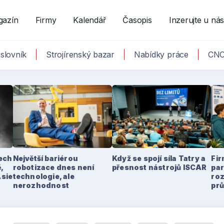
gazín
Firmy
Kalendář
Časopis
Inzerujte u ná
slovník
Strojírenský bazar
Nabídky práce
CNC
tech
Největší bariérou
Když se spojí síla Tatry a
Fir
,
robotizace dnes není
přesnost nástrojů ISCAR
par
Asie
technologie, ale
ro
nerozhodnost
pr