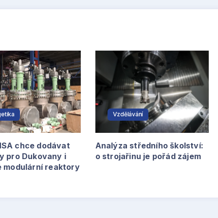
etika
Vzdělávání
SA chce dodávat
Analýza středního školství:
y pro Dukovany i
o strojařinu je pořád zájem
é modulární reaktory