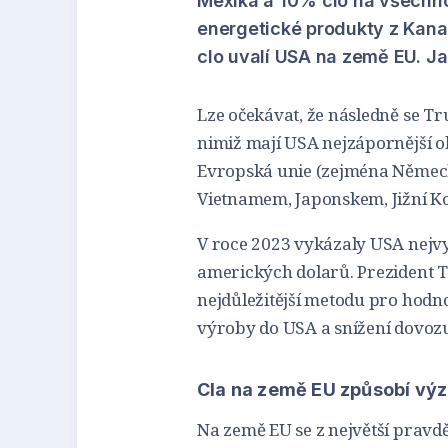
Mexika a 10% clo na všechno 
energetické produkty z Kanad
clo uvalí USA na země EU. 
Lze očekávat, že následně se T
nimiž mají USA nejzápornější ob
Evropská unie (zejména Německo,
Vietnamem, Japonskem, Jižní Ko
V roce 2023 vykázaly USA nejvyš
amerických dolarů. Prezident 
nejdůležitější metodu pro hod
výroby do USA a snížení dovozu 
Cla na země EU způsobí vý
Na země EU se z největší prav