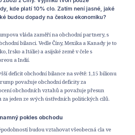
zboží z Číny. Výjimku tvoří pouze
y, kde platí 10% clo. Zatím není jasné, jaké
Jaké budou dopady na českou ekonomiku?
rumpova vláda zaměří na obchodní partnery, s
chodní bilanci. Vedle Číny, Mexika a Kanady je to
 Irsko a Itálie) a asijské země v čele s
reou a Indií.
ší deficit obchodní bilance na světě: 1,15 bilionu
Trump považuje obchodní deficity za
nocení obchodních vztahů a považuje přesun
za jeden ze svých ústředních politických cílů.
znamný pokles obchodu
děpodobností budou vztahovat všeobecná cla ve