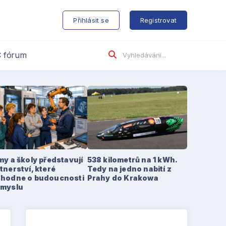
s
Přihlásit se
Registrovat
 fórum
my a školy představují
538 kilometrů na 1 kWh.
tnerství, které
Tedy na jedno nabití z
zhodne o budoucnosti
Prahy do Krakowa
ůmyslu