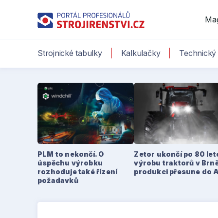
Ma
Strojnické tabulky
Kalkulačky
Technický 
PLM to nekončí. O
Zetor ukončí po 80 le
úspěchu výrobku
výrobu traktorů v Brně
rozhoduje také řízení
produkci přesune do 
požadavků