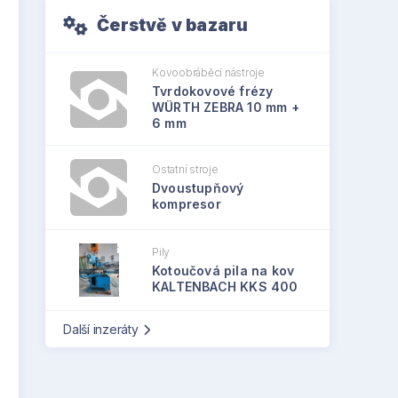
Čerstvě v bazaru
Kovoobráběcí nástroje
Tvrdokovové frézy
WÜRTH ZEBRA 10 mm +
6 mm
Ostatní stroje
Dvoustupňový
kompresor
Pily
Kotoučová pila na kov
KALTENBACH KKS 400
Další inzeráty