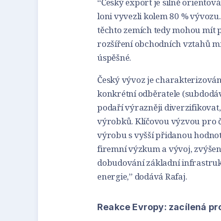
“Český export je silně orientová
loni vyvezli kolem 80 % vývozu.
těchto zemích tedy mohou mít 
rozšíření obchodních vztahů mi
úspěšné.
Český vývoz je charakterizová
konkrétní odběratele (subdodáv
podaří výrazněji diverzifikovat
výrobků. Klíčovou výzvou pro 
výrobu s vyšší přidanou hodnoto
firemní výzkum a vývoj, zvýšen
dobudování základní infrastru
energie,” dodává Rafaj.
Reakce Evropy: zacílená pro