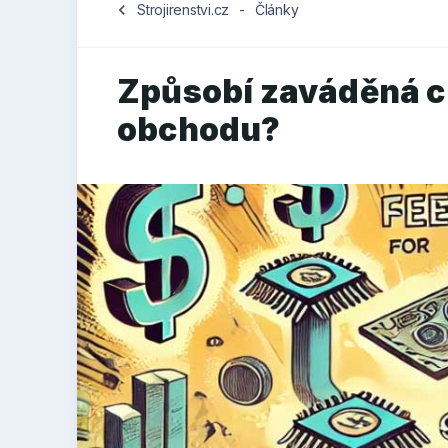
chevron_left
Strojirenstvi.cz
-
Články
Způsobí zaváděná c
obchodu?