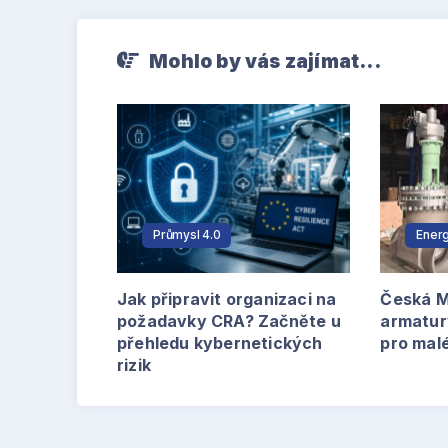
Mohlo by vás zajímat...
Průmysl 4.0
Energ
Jak připravit organizaci na
Česká M
požadavky CRA? Začněte u
armatur
přehledu kybernetických
pro mal
rizik