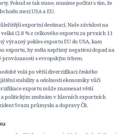
ty. Pokud se tak stane, musíme počítat s tím, že
bchodu mezi USA a EU.
ůležitější exportní destinací. Naše závislost na
 velká (2.8 % z celkového exportu za prvních 11
dný výrazný pokles exportu EU do USA, kam
ého exportu, by měla nepřímý negativní dopad na
lné provázanosti s evropským trhem.
době volá po větší diverzifikaci českého
jištění stability a odolnosti ekonomiky vůči
erzifikace exportu může znamenat větší
 a politickým změnám v hlavních exportních
rezident Svazu průmyslu a­ dopravy ČR.
ku