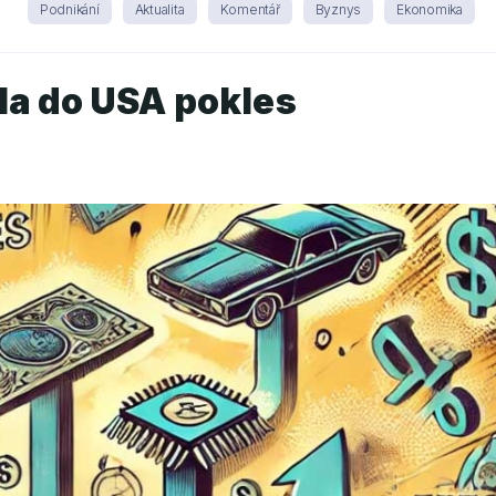
Podnikání
Aktualita
Komentář
Byznys
Ekonomika
la do USA pokles