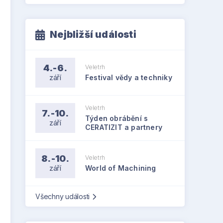
Nejbližší události
4.-6.
Veletrh
září
Festival vědy a techniky
Veletrh
7.-10.
Týden obrábění s
září
CERATIZIT a partnery
8.-10.
Veletrh
září
World of Machining
Všechny události