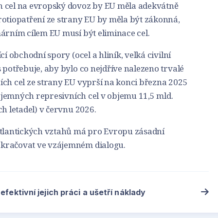
h cel na evropský dovoz by EU měla adekvátně
rotiopatření ze strany EU by měla být zákonná,
árním cílem EU musí být eliminace cel.
cí obchodní spory (ocel a hliník, velká civilní
 potřebuje, aby bylo co nejdříve nalezeno trvalé
ích cel ze strany EU vyprší na konci března 2025
vzájemných represivních cel v objemu 11,5 mld.
ch letadel) v červnu 2026.
atlantických vztahů má pro Evropu zásadní
kračovat ve vzájemném dialogu.
efektivní jejich práci a ušetří náklady