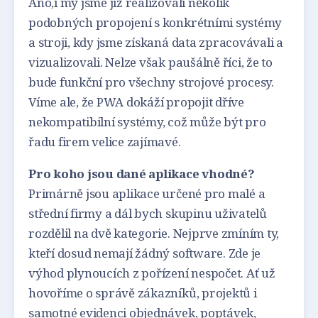
Ano,i my jsme již realizovali několik
podobných propojení s konkrétními systémy
a stroji, kdy jsme získaná data zpracovávali a
vizualizovali. Nelze však paušálně říci, že to
bude funkční pro všechny strojové procesy.
Víme ale, že PWA dokáží propojit dříve
nekompatibilní systémy, což může být pro
řadu firem velice zajímavé.
Pro koho jsou dané aplikace vhodné?
Primárně jsou aplikace určené pro malé a
střední firmy a dál bych skupinu uživatelů
rozdělil na dvě kategorie. Nejprve zmíním ty,
kteří dosud nemají žádný software. Zde je
výhod plynoucích z pořízení nespočet. Ať už
hovoříme o správě zákazníků, projektů i
samotné evidenci objednávek, poptávek,