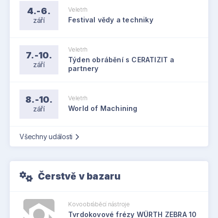
4.-6.
Veletrh
září
Festival vědy a techniky
Veletrh
7.-10.
Týden obrábění s CERATIZIT a
září
partnery
8.-10.
Veletrh
září
World of Machining
Všechny události
Čerstvě v bazaru
Kovoobráběcí nástroje
Tvrdokovové frézy WÜRTH ZEBRA 10