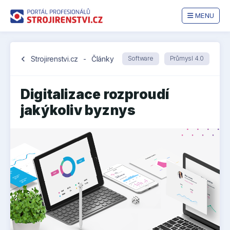
MENU
chevron_left
Strojirenstvi.cz
-
Články
Software
Průmysl 4.0
Digitalizace rozproudí
jakýkoliv byznys