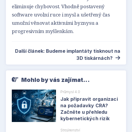
eliminuje chybovost. Vhodně postavený
software uvolní ruce i mysl a ušetřený čas
umožní věnovat aktivními byznysu a
progresivním myšlenkám.
Další článek: Budeme implantáty tisknout na
3D tiskárnách?
Mohlo by vás zajímat...
Průmysl 4.0
Jak připravit organizaci
na požadavky CRA?
Začněte u přehledu
kybernetických rizik
Strojírenství