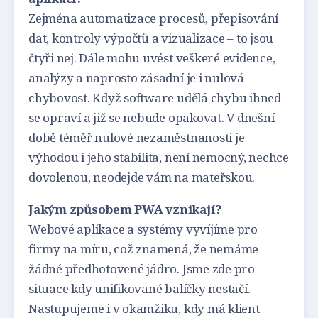
Zejména automatizace procesů, přepisování
dat, kontroly výpočtů a vizualizace – to jsou
čtyři nej. Dále mohu uvést veškeré evidence,
analýzy a naprosto zásadní je i nulová
chybovost. Když software udělá chybu ihned
se opraví a již se nebude opakovat. V dnešní
době téměř nulové nezaměstnanosti je
výhodou i jeho stabilita, není nemocný, nechce
dovolenou, neodejde vám na mateřskou.
Jakým způsobem PWA vznikají?
Webové aplikace a systémy vyvíjíme pro
firmy na míru, což znamená, že nemáme
žádné předhotovené jádro. Jsme zde pro
situace kdy unifikované balíčky nestačí.
Nastupujeme i v okamžiku, kdy má klient